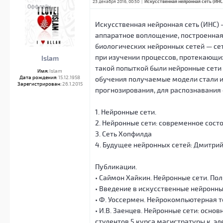
23 декабря 2016, 00:50
|
Искусственная нейронная сеть (ИНС
Оффлайн
Искусственная нейронная сеть (ИНС)
аппаратное воплощение, построенная
биологических нейронных сетей — се
при изучении процессов, протекающих
Islam
такой попыткой были нейронные сети 
Имя:
Islam
Дата рождения
: 15.12.1958
обучения получаемые модели стали ис
Зарегистрирован:
26.1.2015
прогнозирования, для распознавания о
1. Нейронные сети.
2. Нейронные сети: современное сост
3. Сеть Хопфилда
4. Будущее нейронных сетей: Дмитрий 
Публикации.
• Саймон Хайкин. Нейронные сети. Пол
• Введение в искусственные нейронны
• Ф. Уоссермен. Нейрокомпьютерная т
• И.В. Заенцев. Нейронные сети: осно
студентов 5 курса магистратуры к. 