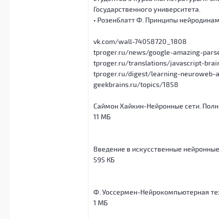
Государственного университета.
• Розенблатт Ф. Принципы нейродина
vk.com/wall-74058720_1808
tproger.ru/news/google-amazing-pars
tproger.ru/translations/javascript-br
tproger.ru/digest/learning-neuroweb-a
geekbrains.ru/topics/1858
Саймон Хайкин-Нейронные сети. Полн
11 МБ
Введение в искусственные нейронные 
595 КБ
Ф. Уоссермен-Нейрокомпьютерная тех
1 МБ