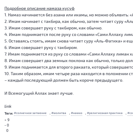
Подробное описание намаза кусуф
1. Намаз начинается без азана или икамы, но можно объявить: 
2. Имам начинает с такбира, как обычно, затем читает суру «Ал
3. Имам совершает руку с такбиром, как обычно.
4. Имам поднимается после руку со словами «Сами Аллаху лима
5. Оставаясь стоять, имам снова читает суру «Аль-Фатиха» и ещ
6. Имам совершает руку с такбиром.
7. Имам поднимается из руку со словами «Сами Аллаху лиман х
8. Имам совершает два земных поклона как обычно, только дол
9. Имам поднимается для второго ракаата, который совершается
10. Таким образом, имам четыре раза находится в положении ст
– каждый последующий должен быть короче предыдущего.
И Всемогущий Аллах знает лучше.
link
,
,
,
,
Теги:
солнечное затмение
молитва
намаз
религиозная практика
со
+ 9
- 0
0