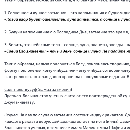
1. Солнечное и лунное затмения – это напоминания о Судном дне,
«Когда взор будет ошеломлен, луна затмится, а солнце и лун
2. Будучи напоминанием о Последнем Дне, затмение это время,
3. Верить, что небесные тела – солнце, луна, планеты, звезды
«Среди Его знамений – ночь и день, солнце и луна. Не падайте
Таким образом, нельзя поклоняться Богу, поклоняясь творени
форму поклонения кому-нибудь или чему-нибудь сотворенному
в астрологию, которая давно проникла в популярные издания. 
Салят аль-кусуф (намаз затмения)
Правило
: Большинство ученых считают его подтвержденной сун
джума-намазу.
Форма
: Намаз по случаю затмения состоит из двух ракаатов. 
каждого ракаата верующий дважды встает на ноги (киям), дважд
большинство ученых, в том числе имам Малик, имам Шафии и им