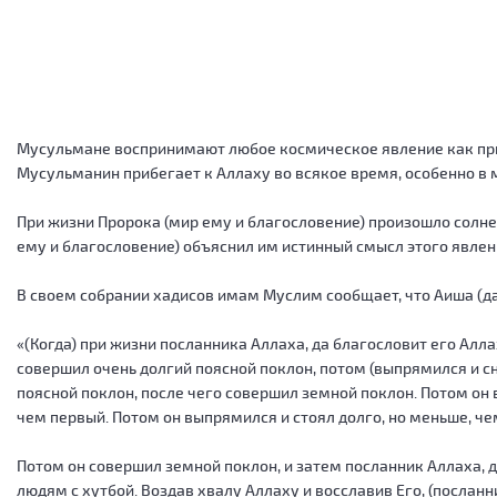
Мусульмане воспринимают любое космическое явление как пр
Мусульманин прибегает к Аллаху во всякое время, особенно в 
При жизни Пророка (мир ему и благословение) произошло солне
ему и благословение) объяснил им истинный смысл этого явлен
В своем собрании хадисов имам Муслим сообщает, что Аиша (да
«(Когда) при жизни посланника Аллаха, да благословит его Алла
совершил очень долгий поясной поклон, потом (выпрямился и сно
поясной поклон, после чего совершил земной поклон. Потом он 
чем первый. Потом он выпрямился и стоял долго, но меньше, че
Потом он совершил земной поклон, и затем посланник Аллаха, да
людям с хутбой. Воздав хвалу Аллаху и восславив Его, (посланни