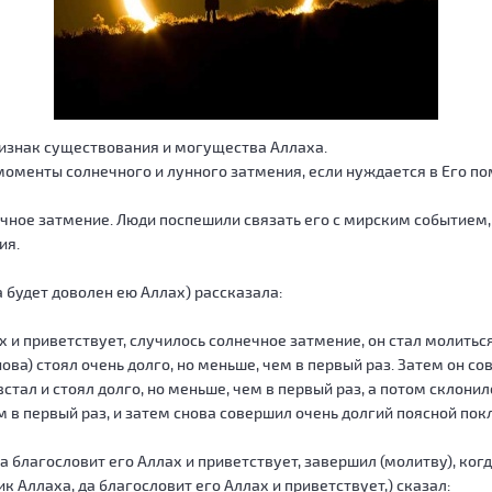
изнак существования и могущества Аллаха.
моменты солнечного и лунного затмения, если нуждается в Его п
чное затмение. Люди поспешили связать его с мирским событием, 
ия.
 будет доволен ею Аллах) рассказала:
х и приветствует, случилось солнечное затмение, он стал молиться 
ва) стоял очень долго, но меньше, чем в первый раз. Затем он со
встал и стоял долго, но меньше, чем в первый раз, а потом склон
м в первый раз, и затем снова совершил очень долгий поясной покл
 благословит его Аллах и приветствует, завершил (молитву), когд
к Аллаха, да благословит его Аллах и приветствует,) сказал: