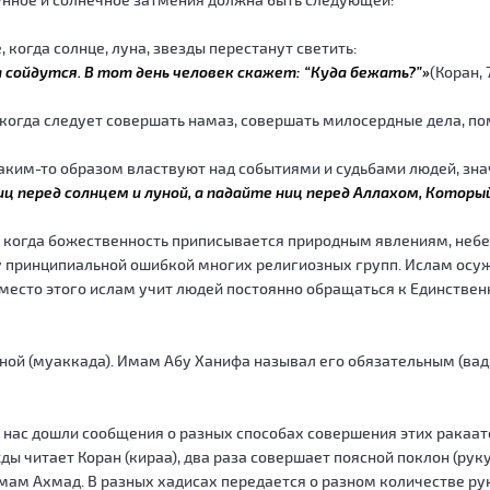
 когда солнце, луна, звезды перестанут светить:
а сойдутся. В тот день человек скажет: “Куда бежать?”»
(Коран, 
 когда следует совершать намаз, совершать милосердные дела, по
 – каким-то образом властвуют над событиями и судьбами людей, з
 ниц перед солнцем и луной, а падайте ниц перед Аллахом, Котор
ю, когда божественность приписывается природным явлениям, не
 принципиальной ошибкой многих религиозных групп. Ислам осуж
Вместо этого ислам учит людей постоянно обращаться к Единствен
ной (муаккада). Имам Абу Ханифа называл его обязательным (вад
До нас дошли сообщения о разных способах совершения этих ракаат
ы читает Коран (кираа), два раза совершает поясной поклон (руку
ам Ахмад. В разных хадисах передается о разном количестве рук