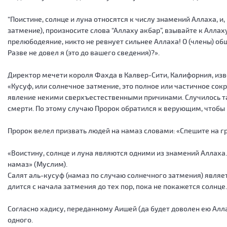
“Поистине, солнце и луна относятся к числу знамений Аллаха, и,
затмение), произносите слова “Аллаху акбар”, взывайте к Алла
прелюбодеяние, никто не ревнует сильнее Аллаха! О (члены) общ
Разве не довел я (это до вашего сведения)?».
Директор мечети короля Фахда в Калвер-Сити, Калифорния, из
«Кусуф, или солнечное затмение, это полное или частичное со
явление некими сверхъестественными причинами. Случилось так
смерти. По этому случаю Пророк обратился к верующим, чтобы
Пророк велел призвать людей на намаз словами: «Спешите на гр
«Воистину, солнце и луна являются одними из знамений Аллаха.
намаз» (Муслим).
Салят аль-кусуф (намаз по случаю солнечного затмения) являе
длится с начала затмения до тех пор, пока не покажется солнце
Согласно хадису, переданному Аишей (да будет доволен ею Алл
одного.