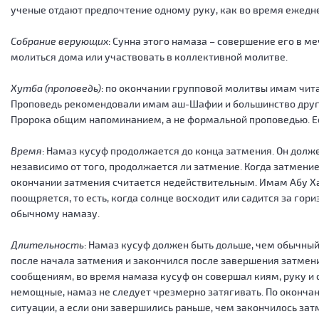
ученые отдают предпочтение одному руку, как во время ежедн
Собрание верующих
: Сунна этого намаза – совершение его в 
молиться дома или участвовать в коллективной молитве.
Хутба (проповедь)
: по окончании групповой молитвы имам чита
Проповедь рекомендовали имам аш-Шафии и большинство других
Пророка общим напоминанием, а не формальной проповедью. Есл
Время
: Намаз кусуф продолжается до конца затмения. Он долж
независимо от того, продолжается ли затмение. Когда затмен
окончании затмения считается недействительным. Имам Абу Ха
поощряется, то есть, когда солнце восходит или садится за го
обычному намазу.
Длительность
: Намаз кусуф должен быть дольше, чем обычный
после начала затмения и закончился после завершения затмения
сообщениям, во время намаза кусуф он совершал киям, руку и 
немощные, намаз не следует чрезмерно затягивать. По окончан
ситуации, а если они завершились раньше, чем закончилось зат