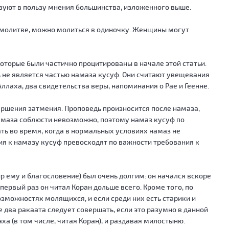
вуют в пользу мнения большинства, изложенного выше.
ой молитве, можно молиться в одиночку. Женщины могут
оторые были частично процитированы в начале этой статьи.
 не является частью намаза кусуф. Они считают увещевания
лаха, два свидетельства веры, напоминания о Рае и Геенне.
ершения затмения. Проповедь произносится после намаза,
намаза соблюсти невозможно, поэтому намаз кусуф по
ь во время, когда в нормальных условиях намаз не
ния к намазу кусуф превосходят по важности требования к
 ему и благословение) был очень долгим: он начался вскоре
ервый раз он читал Коран дольше всего. Кроме того, по
озможностях молящихся, и если среди них есть старики и
два ракаата следует совершать, если это разумно в данной
а (в том числе, читая Коран), и раздавая милостыню.