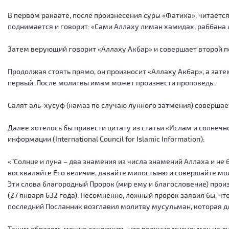
В первом ракаате, после произнесения суры «Фатиха», читается
поднимается и говорит: «Сами Аллаху лиман хамидах, раббана 
Затем верующий говорит «Аллаху Акбар» и совершает второй по
Продолжая стоять прямо, он произносит «Аллаху Акбар», а зате
первый. После молитвы имам может произнести проповедь.
Салят аль-хусуф (намаз по случаю лунного затмения) совершает
Далее хотелось бы привести цитату из статьи «Ислам и солнеч
информации (International Council for Islamic Information):
«”Солнце и луна – два знамения из числа знамений Аллаха и не
восхваляйте Его величие, давайте милостыню и совершайте мол
Эти слова благородный Пророк (мир ему и благословение) прои
(27 января 632 года). Несомненно, ложный пророк заявил бы, чт
последний Посланник возглавил молитву мусульман, которая дл
Таким образом, можно заключить, что реакция мусульман на л