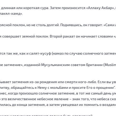
 длинная или короткая сура. Затем произносится «Аллаху Акбар»,
лакял-хамд».
ясной поклон, но не столь долгий. Поднявшись, он говорит: «Сами
м совершает земной поклон. Второй ракаат он начинает словами «
ся так же, как и салят-кусуф (намаз по случаю солнечного затмен
ное затмение», изданной Мусульманским советом Британии (Muslim
 бывает затмения из-за рождения или смерти кого-либо. Если вы у
итву, обращайтесь к Нему с мольбами и просите Его о прощении”.
знес, когда произошло солнечное затмение, в тот же самый день у
о это величественное небесное явление – знак того, что небеса ск
илась до конца затмения, а затем увещевал их помнить о воздаяни
унное и солнечное затмения должна быть следующей: