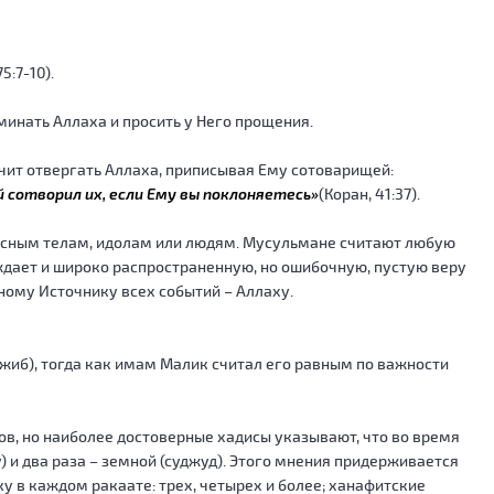
75:7-10).
минать Аллаха и просить у Него прощения.
начит отвергать Аллаха, приписывая Ему сотоварищей:
ый сотворил их, если Ему вы поклоняетесь»
(Коран, 41:37).
бесным телам, идолам или людям. Мусульмане считают любую
дает и широко распространенную, но ошибочную, пустую веру
ному Источнику всех событий – Аллаху.
жиб), тогда как имам Малик считал его равным по важности
ов, но наиболее достоверные хадисы указывают, что во время
) и два раза – земной (суджуд). Этого мнения придерживается
у в каждом ракаате: трех, четырех и более; ханафитские