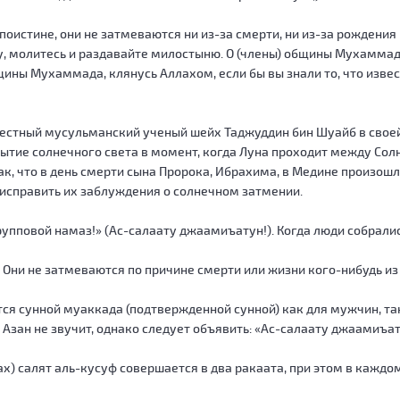
 поистине, они не затмеваются ни из-за смерти, ни из-за рождения 
ху, молитесь и раздавайте милостыню. О (члены) общины Мухаммада
ины Мухаммада, клянусь Аллахом, если бы вы знали то, что извест
вестный мусульманский ученый шейх Таджуддин бин Шуайб в своей
крытие солнечного света в момент, когда Луна проходит между Со
, что в день смерти сына Пророка, Ибрахима, в Медине произошл
 исправить их заблуждения о солнечном затмении.
упповой намаз!» (Ас-салаату джаамиъатун!). Когда люди собрались
 Они не затмеваются по причине смерти или жизни кого-нибудь из
тся сунной муаккада (подтвержденной сунной) как для мужчин, та
. Азан не звучит, однако следует объявить: «Ас-салаату джаамиъат
ах) салят аль-кусуф совершается в два ракаата, при этом в кажд