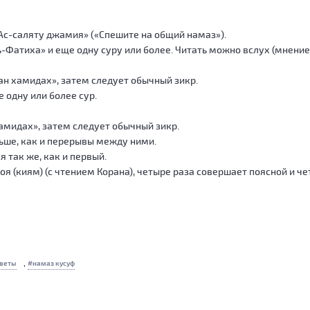
«Ас-саляту джамия» («Спешите на общий намаз»).
ь-Фатиха» и еще одну суру или более. Читать можно вслух (мнение
н хамидах», затем следует обычный зикр.
е одну или более сур.
амидах», затем следует обычный зикр.
ьше, как и перерывы между ними.
 так же, как и первый.
оя (киям) (с чтением Корана), четыре раза совершает поясной и че
,
веты
намаз кусуф