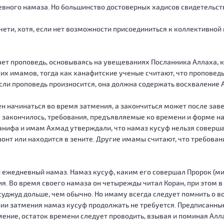
евного намаза. Но большинство достоверных хадисов свидетельст
мечети, хотя, если нет возможности присоединиться к коллективн
ет проповедь, основываясь на увещеваниях Посланника Аллаха, к
 имамов, тогда как ханафитские ученые считают, что проповедь
и проповедь произносится, она должна содержать восхваление Ал
ен начинаться во время затмения, а закончиться может после зав
ие закончилось, требования, предъявляемые ко времени и форме 
нифа и имам Ахмад утверждали, что намаз кусуф нельзя совершат
ризонт или находится в зените. Другие имамы считают, что требова
 ежедневный намаз. Намаз кусуф, каким его совершал Пророк (мир
. Во время своего намаза он четырежды читал Коран, при этом в п
суджуд дольше, чем обычно. Но имаму всегда следует помнить о в
ии затмения намаз кусуф продолжать не требуется. Предписанные 
мение, остаток времени следует проводить, взывая и поминая Аллах