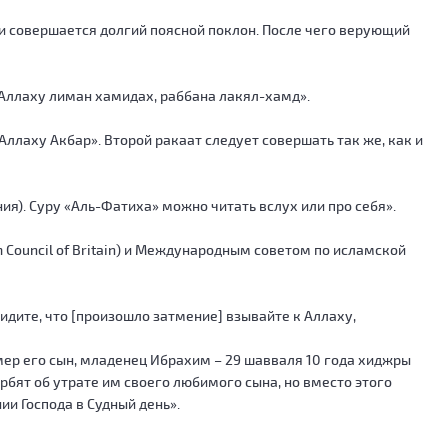
 и совершается долгий поясной поклон. После чего верующий
 Аллаху лиман хамидах, раббана лакял-хамд».
Аллаху Акбар». Второй ракаат следует совершать так же, как и
ия). Суру «Аль-Фатиха» можно читать вслух или про себя».
 Council of Britain) и Международным советом по исламской
видите, что [произошло затмение] взывайте к Аллаху,
мер его сын, младенец Ибрахим – 29 шавваля 10 года хиджры
орбят об утрате им своего любимого сына, но вместо этого
и Господа в Судный день».