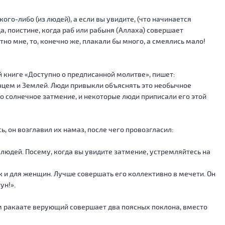
кого-либо (из людей), а если вы увидите, (что начинается
, поистине, когда раб или рабыня (Аллаха) совершает
но мне, то, конечно же, плакали бы много, а смеялись мало!
 книге «Доступно о предписанной молитве», пишет:
лнцем и Землей. Люди привыкли объяснять это необычное
о солнечное затмение, и некоторые люди приписали его этой
, он возглавил их намаз, после чего провозгласил:
 людей. Посему, когда вы увидите затмение, устремляйтесь на
к и для женщин. Лучше совершать его коллективно в мечети. Он
ун!».
ом ракаате верующий совершает два поясных поклона, вместо