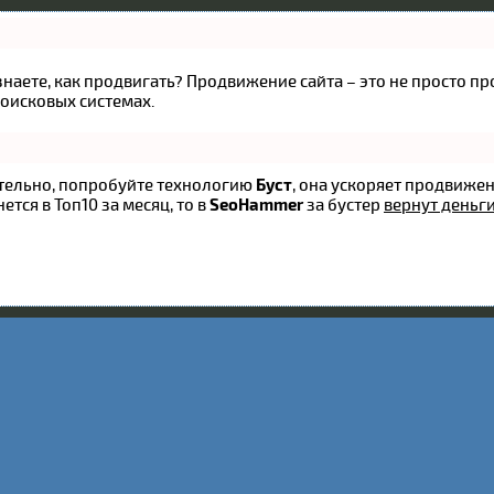
 знаете, как продвигать? Продвижение сайта – это не просто 
оисковых системах.
оятельно, попробуйте технологию
Буст
, она ускоряет продвижен
ется в Топ10 за месяц, то в
SeoHammer
за бустер
вернут деньги