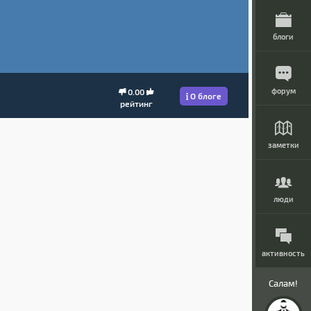
блоги
форум
0.00
О блоге
рейтинг
заметки
люди
активность
Салам!