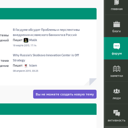
главная
В Госдуме обсудят `Проблемы и перспективы
блоги
темы
внедрения исламского банкинга в России`
щений
Пишет:
Malik
19 марта 2015, 17:14
форум
Why Russia's Skolkovo Innovation Center is Off
тема
Strategy
щение
Пишет:
Islam
08 апреля 2015, 03:25
заметки
Вы не можете создать новую тему
люди
активность