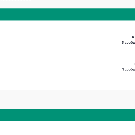
4
5
сооб
1
1
сооб