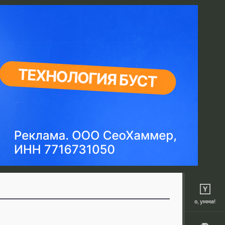
о, умма!