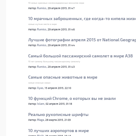
10 самых красивых железнодорожных вокзалов мира
Автор:
Rumiss
, 29 апреля 2015, 01:47
10 мрачных заброшенных, где когда-то кипела жиз
самые жуткие места в мире
Автор:
Rumiss
, 29 апреля 2015, 01:46
Лучшие фотографии апреля 2015 от National Geogra
Автор:
Rumiss
, 29 апреля 2015, 01:44
Самый большой пассажирский самолет в мире А38
10 лет самому большому пассажирскому самолету
Автор:
Rumiss
, 29 апреля 2015, 01:43
Самые опасные животные в мире
самые опасные звери
Автор:
Ilyas
, 15 апреля 2015, 22:10
10 функций Chrome, о которых вы не знали
Автор:
Islam
, 02 апреля 2015, 01:18
Реально рукописные шрифты
Автор:
Maga
, 28 марта 2015, 21:03
10 лучших аэропортов в мире
Автор:
Malik
, 25 марта 2015, 16:45