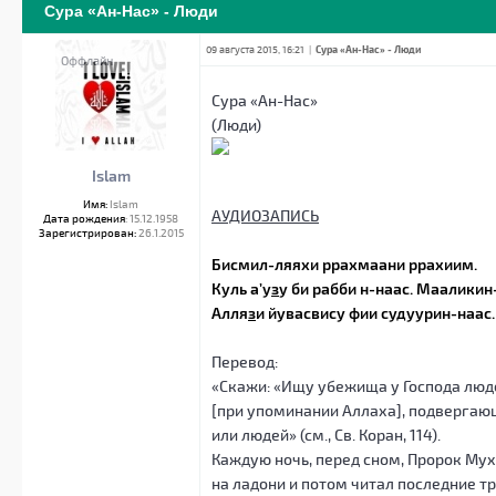
Сура «Ан-Нас» - Люди
09 августа 2015, 16:21
|
Сура «Ан-Нас» - Люди
Оффлайн
Сура «Ан-Нас»
(Люди)
Islam
Имя:
Islam
АУДИОЗАПИСЬ
Дата рождения
: 15.12.1958
Зарегистрирован:
26.1.2015
Бисмил-ляяхи ррахмаани ррахиим.
Куль а’у
з
у би рабби н-наас. Мааликин
Алля
з
и йувасвису фии судуурин-наас
Перевод:
«Скажи: «Ищу убежища у Господа люде
[при упоминании Аллаха], подверга
или людей» (см., Св. Коран, 114).
Каждую ночь, перед сном, Пророк Мух
на ладони и потом читал последние т