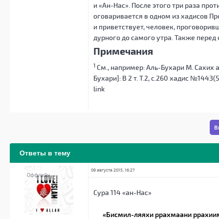
и «Ан-Нас». После этого три раза про
оговаривается в одном из хадисов П
и приветствует, человек, проговорив
дурного до самого утра. Также перед 
Примечания
1
См., например: Аль-Бухари М. Сахих 
Бухари]: В 2 т. Т.2, с.260 хадис №1443(5
link
В
Ответы в тему
09 августа 2015, 16:27
Оффлайн
Сура 114 «ан-Нас»
«Бисмил-ляяхи ррахмаани ррахии