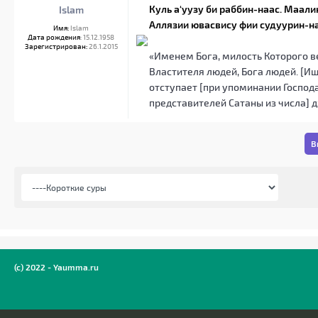
Куль а‘уузу би раббин-наас. Маал
Islam
Аллязии ювасвису фии судуурин-на
Имя:
Islam
Дата рождения
: 15.12.1958
Зарегистрирован:
26.1.2015
«Именем Бога, милость Которого ве
Властителя людей, Бога людей. [И
отступает [при упоминании Господа]
представителей Сатаны из числа] 
В
(c) 2022 - Yaumma.ru