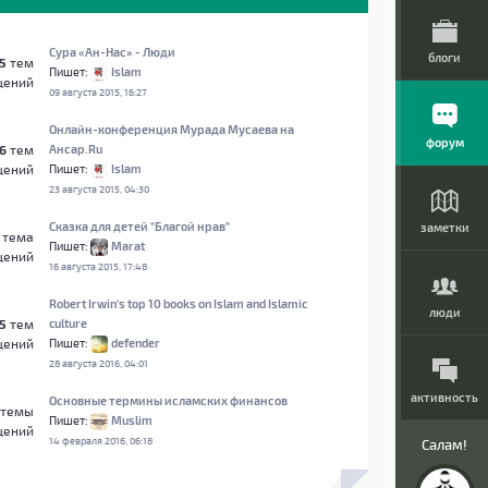
Сура «Ан-Нас» - Люди
блоги
5
тем
Пишет:
Islam
щений
09 августа 2015, 16:27
Онлайн-конференция Мурада Мусаева на
форум
6
тем
Ансар.Ru
щений
Пишет:
Islam
23 августа 2015, 04:30
Сказка для детей "Благой нрав"
заметки
тема
Пишет:
Marat
щений
16 августа 2015, 17:48
Robert Irwin's top 10 books on Islam and Islamic
люди
5
тем
culture
щений
Пишет:
defender
28 августа 2016, 04:01
активность
Основные термины исламских финансов
темы
Пишет:
Muslim
щений
14 февраля 2016, 06:18
Салам!