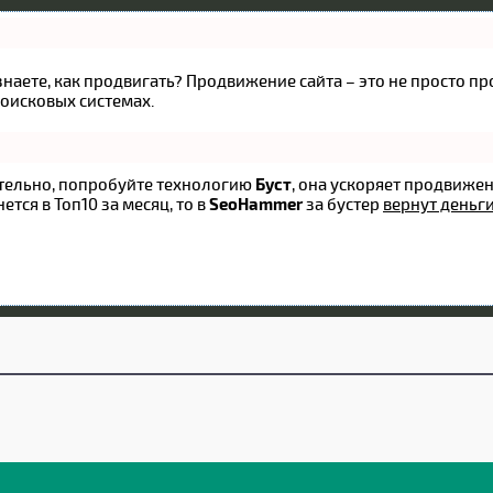
 знаете, как продвигать? Продвижение сайта – это не просто 
оисковых системах.
оятельно, попробуйте технологию
Буст
, она ускоряет продвижен
ется в Топ10 за месяц, то в
SeoHammer
за бустер
вернут деньги