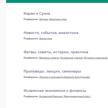
Коран и Сунна
Подфорумы:
Хадисы
,
Короткие суры
Новости, события, аналитика
Подфорумы:
Аналитика
Фетвы, советы, истории, практика
Подфорумы:
Вопросы-ответы
,
Исламские учёные
,
Истории и рассказы
Проповеди, лекции, семинары
Подфорумы:
Лекции и проповеди Шамиля Аляутдинова
Исламская экономика и финансы
Подфорумы:
Исламский банкинг. Международный опыт.