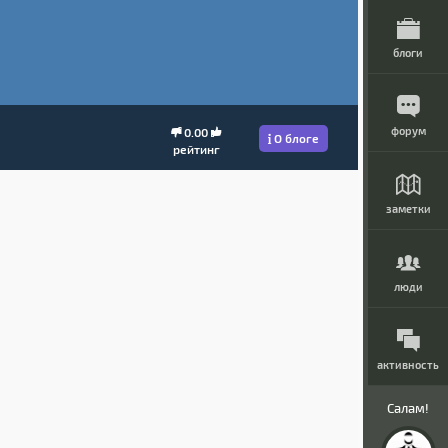
блоги
форум
0.00
О блоге
рейтинг
заметки
люди
активность
Салам!