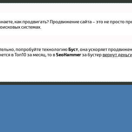
 знаете, как продвигать? Продвижение сайта – это не просто 
оисковых системах.
оятельно, попробуйте технологию
Буст
, она ускоряет продвижен
ется в Топ10 за месяц, то в
SeoHammer
за бустер
вернут деньги