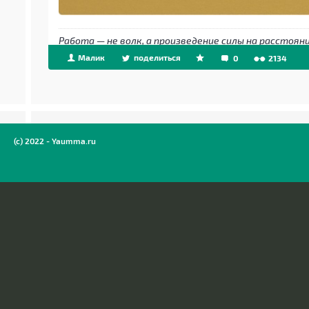
Работа — не волк, а произведение силы на расстояни
Малик
поделиться
0
2134
(c) 2022 - Yaumma.ru