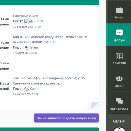
Полезные книги
блоги
тема
Пишет:
Alim
щения
14 февраля 2015, 01:19
МЯСО С ГАЛУШКАМИ (ингушское - ДУЛХ ХАЛТАМ,
форум
тема
чеченское - ЖИЖИГ ГАЛНАШ
щение
Пишет:
Islam
17 марта 2015, 23:15
0
тем
заметки
щений
Лучшие смартфоны на Андроид (Android) 2015.
5
тем
Сравнение топовых гаджетов.
люди
щений
Пишет:
Kamil
24 марта 2015, 02:21
активность
Вы не можете создать новую тему
Салам!