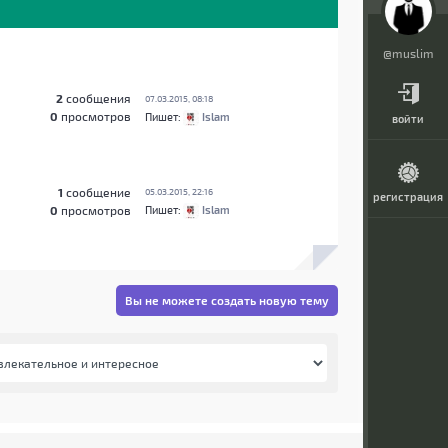
@muslim
2
сообщения
07.03.2015, 08:18
0
просмотров
Пишет:
Islam
войти
1
сообщение
05.03.2015, 22:16
регистрация
0
просмотров
Пишет:
Islam
Вы не можете создать новую тему