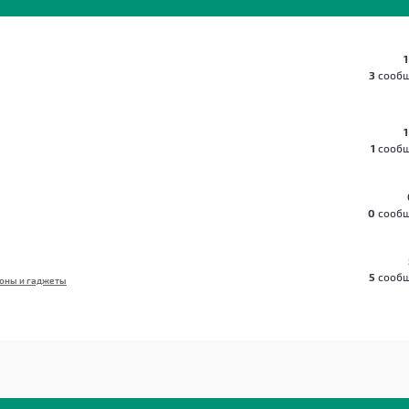
1
3
сооб
1
1
сооб
0
сооб
5
сооб
оны и гаджеты