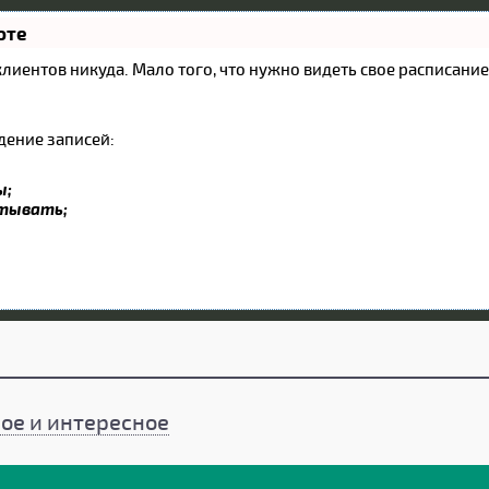
оте
и клиентов никуда. Мало того, что нужно видеть свое расписан
дение записей:
ы;
атывать;
ое и интересное