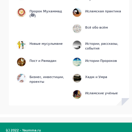
Пророк Мухаммад
Исламская практика
(ﷺ)
Всё обо всём
Новые мусульмане
Истории, рассказы,
события
Пост и Рамадан
Истории Пророков
Бизнес, инвестиции,
Хадж и Умра
проекты
Исламские учёные
(c) 2022 - Yaumma.ru