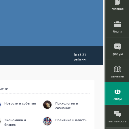
главная
блоги
форум
+3.21
рейтинг
заметки
ит в:
люди
Новости и события
Психология и
сознание
Экономика и
Политика и власть
активность
бизнес