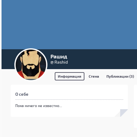
Рашид
@ Rashid
Информация
Стена
Публикации (3)
О себе
Пока ничего не известно...