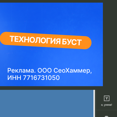
о, умма!