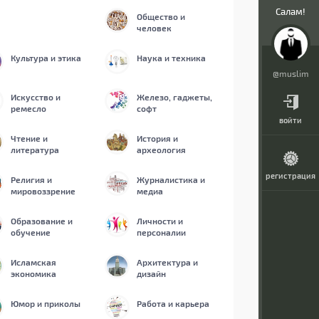
Салам!
Общество и
человек
Культура и этика
Наука и техника
@muslim
Искусство и
Железо, гаджеты,
ремесло
софт
войти
Чтение и
История и
литература
археология
регистрация
Религия и
Журналистика и
мировоззрение
медиа
Образование и
Личности и
обучение
персоналии
Исламская
Архитектура и
экономика
дизайн
Юмор и приколы
Работа и карьера