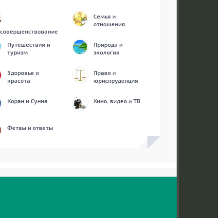
Семья и
отношения
совершенствование
Путешествия и
Природа и
туризм
экология
Здоровье и
Право и
красота
юриспруденция
Коран и Сунна
Кино, видео и ТВ
Фетвы и ответы