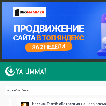
Нассим Талеб: «Патология нашего врем