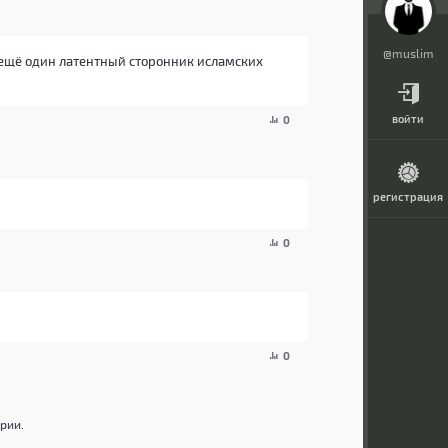
@muslim
) ещё один латентный сторонник исламских
войти
0
регистрация
0
0
рии.