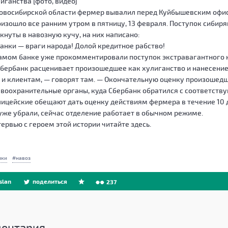
иганства [фото, видео]
Новосибирской
области фермер вывалил перед Куйбышевским офис
изошло все ранним утром в пятницу, 13 февраля. Поступок сибир
кнуты в навозную кучу, на них написано:
анки — враги народа! Долой кредитное рабство!
амом банке уже прокомментировали поступок экстравагантного 
бербанк расценивает произошедшее как хулиганство и нанесение
 и клиентам, — говорят там. — Окончательную оценку произошедш
воохранительные органы, куда Сбербанк обратился с соответст
ицейские обещают дать оценку действиям фермера в течение 10 дн
уже убрали, сейчас отделение работает в обычном режиме.
ервью с героем этой истории читайте здесь.
нки
навоз
slan
поделиться
237
ентария