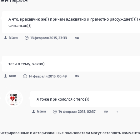
А что, красавчик же)) причем адекватно и грамотно рассуждает)))
финансов)))
Islam
13 февраля 2015, 23:33
теги в тему, хахах)
Alim
14 февраля 2015, 00:49
я тоже прикололся с тегов))
Islam
14 февраля 2015, 02:37
↑
гистрированные и авторизованные пользователи могут оставлять коммента