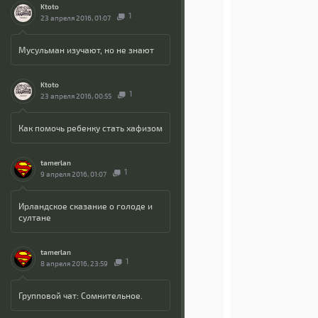
Ktoto
1
23 апреля 2016, 01:07
Мусульман изучают, но не знают
Ktoto
1
23 апреля 2016, 00:55
Как помочь ребенку стать хафизом
tamerlan
1
9 апреля 2016, 01:07
Ирландское сказание о голоде и
султане
tamerlan
1
8 апреля 2016, 23:59
Групповой чат: Сомнительное.