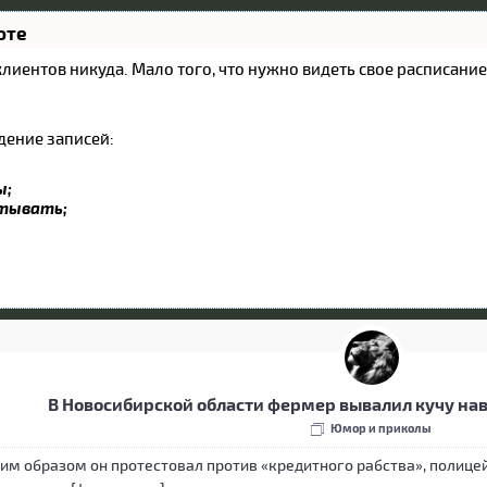
оте
и клиентов никуда. Мало того, что нужно видеть свое расписан
дение записей:
ы;
атывать;
В Новосибирской области фермер вывалил кучу на
Юмор и приколы
им образом он протестовал против «кредитного рабства», полице