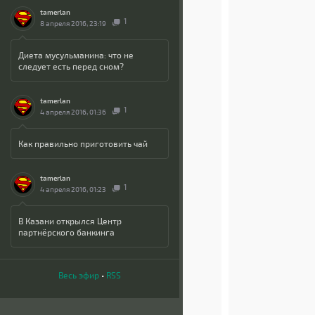
tamerlan
1
8 апреля 2016, 23:19
Диета мусульманина: что не
следует есть перед сном?
tamerlan
1
4 апреля 2016, 01:36
Как правильно приготовить чай
tamerlan
1
4 апреля 2016, 01:23
В Казани открылся Центр
партнёрского банкинга
Весь эфир
•
RSS