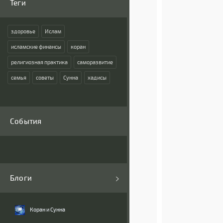
Теги
здоровье
Ислам
исламские финансы
коран
религиозная практика
саморазвитие
семья
советы
Сунна
хадисы
События
Блоги
Коран и Сунна