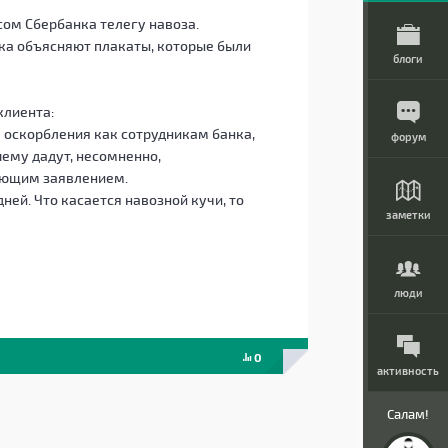
ом Сбербанка телегу навоза.
яка объясняют плакаты, которые были
блоги
клиента:
 оскорбления как сотрудникам банка,
форум
ему дадут, несомненно,
вующим заявлением.
ей. Что касается навозной кучи, то
заметки
люди
0
активность
Салам!