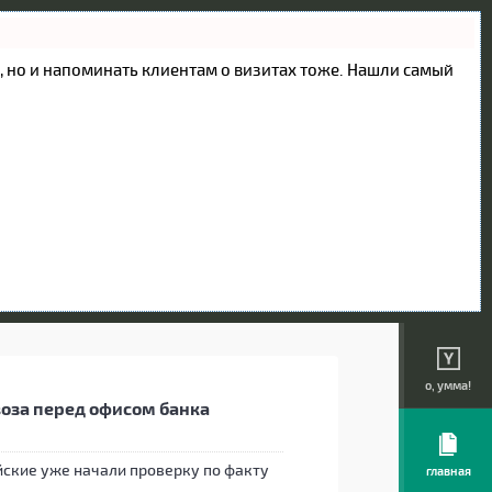
ие, но и напоминать клиентам о визитах тоже. Нашли самый
о, умма!
воза перед офисом банка
йские уже начали проверку по факту
главная