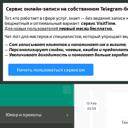
Сервис онлайн-записи на собственном Telegram-б
Тот, кто работает в сфере услуг, знает — без ведения запис
бюджетный и оптимальный вариант:
сервис VisitTime.
Для новых пользователей
первый месяц бесплатно
.
Чат-бот для мастеров и специалистов, который упрощает ве
—
Сам записывает клиентов и напоминает им о визите;
—
Персонализирует скидки, чаевые, кэшбэк и предоплат
—
Увеличивает доходимость и помогает больше зараб
Начать пользоваться сервисом
13 Feb
22:59
Юмор и приколы
Так