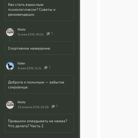
Как стать взрослым
психологически? Советы и
рекомендации.
Ktoto
1
14 мая 2016, 00:34
Спортивное намерение
Eldar
1
8 мая 2016, 14:14
Доброта к пожилым — забытое
сокровище
Ktoto
1
25 апреля 2016, 02:09
Привыкли опаздывать на намаз?
Что делать? Часть 2.