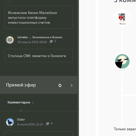
Исламские банки Малайзии
запустили платформу
инвестиционных счетов
istrelka
→
Экономика и бизнес
5
29 марта 2015, 08:50
Столица CNH: заметки о Гонконге
Прямой эфир
Комментарии
Eldar
4
8 июля 2016, 22:21
Только заре