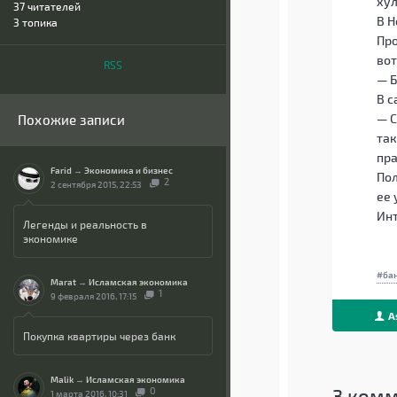
хул
37
читателей
В 
3 топика
Про
вот
RSS
— Б
В с
— С
Похожие записи
так
пра
Farid
→
Экономика и бизнес
Пол
2
2 сентября 2015, 22:53
ее 
Инт
Легенды и реальность в
экономике
ба
Marat
→
Исламская экономика
1
9 февраля 2016, 17:15
A
Покупка квартиры через банк
Malik
→
Исламская экономика
3
комм
0
1 марта 2016, 10:31