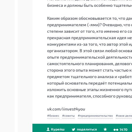
бизнеса и должны быть особенно тщатель
Каким образом обосновывается то, что да
предпринимателем (-ями)? Очевидно, что 
степени зависит от того, кто именно его 
прекрасная предпринимательская идея не
конкурентами из-за того, что автор этой
организатором. В этой связи любой осно
опыте предпринимательской деятельности.
самостоятельного планирования, деловог
сторона этого опыта может стать частью к
предметом тщательного анализа и «работы
который основатель передаёт потенциаль
изложить основные этапы жизненного пути
как предпринимателя, способного руково
vk.com/iinvest4you
бизнес
советы
предпринимательство
свое дел
Курейш
поделиться
1470