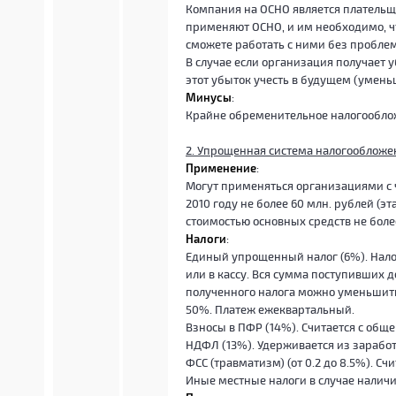
Компания на ОСНО является плательщ
применяют ОСНО, и им необходимо, ч
сможете работать с ними без пробле
В случае если организация получает у
этот убыток учесть в будущем (умень
Минусы
:
Крайне обременительное налогообло
2. Упрощенная система налогообложе
Применение
:
Могут применяться организациями с ч
2010 году не более 60 млн. рублей (э
стоимостью основных средств не боле
Налоги
:
Единый упрощенный налог (6%). Налог
или в кассу. Вся сумма поступивших д
полученного налога можно уменьшить
50%. Платеж ежеквартальный.
Взносы в ПФР (14%). Считается с общ
НДФЛ (13%). Удерживается из зарабо
ФСС (травматизм) (от 0.2 до 8.5%). Сч
Иные местные налоги в случае налич