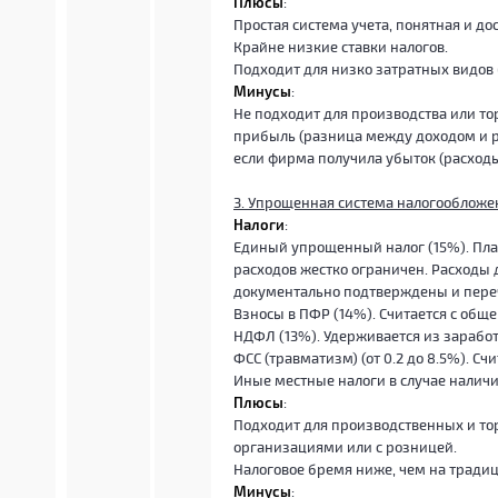
Плюсы
:
Простая система учета, понятная и до
Крайне низкие ставки налогов.
Подходит для низко затратных видов 
Минусы
:
Не подходит для производства или тор
прибыль (разница между доходом и ра
если фирма получила убыток (расходы
3. Упрощенная система налогообложе
Налоги
:
Единый упрощенный налог (15%). Пла
расходов жестко ограничен. Расходы
документально подтверждены и переч
Взносы в ПФР (14%). Считается с общ
НДФЛ (13%). Удерживается из зарабо
ФСС (травматизм) (от 0.2 до 8.5%). Сч
Иные местные налоги в случае налич
Плюсы
:
Подходит для производственных и т
организациями или с розницей.
Налоговое бремя ниже, чем на тради
Минусы
: