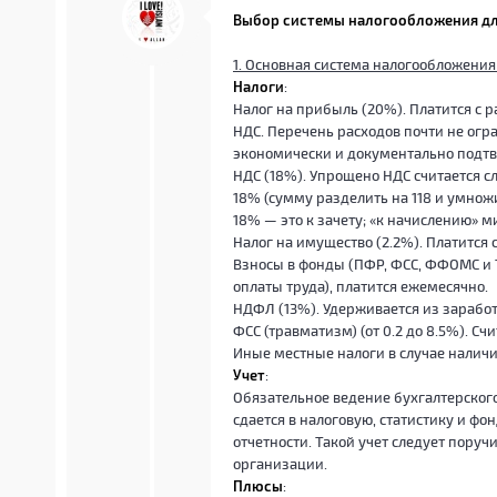
Выбор системы налогообложения дл
1. Основная система налогообложения
Налоги
:
Налог на прибыль (20%). Платится с
НДС. Перечень расходов почти не огр
экономически и документально подт
НДС (18%). Упрощено НДС считается с
18% (сумму разделить на 118 и умножи
18% — это к зачету; «к начислению» м
Налог на имущество (2.2%). Платится 
Взносы в фонды (ПФР, ФСС, ФФОМС и 
оплаты труда), платится ежемесячно.
НДФЛ (13%). Удерживается из зарабо
ФСС (травматизм) (от 0.2 до 8.5%). Сч
Иные местные налоги в случае налич
Учет
:
Обязательное ведение бухгалтерского
сдается в налоговую, статистику и ф
отчетности. Такой учет следует пору
организации.
Плюсы
: