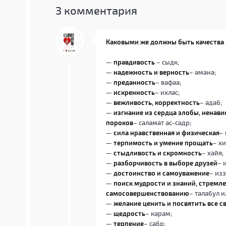
3
комментария
Каковыми же должны быть качества
—
правдивость
– сыдк;
—
надежность и верность
– амана;
—
преданность
– вафаа;
—
искренность
– ихлас;
—
вежливость, корректность
– адаб;
—
изгнание из сердца злобы, ненави
пороков
– саламат ас-садр;
—
сила нравственная и физическая
– 
—
терпимость и умение прощать
– хи
—
стыдливость и скромность
– хайя;
—
разборчивость в выборе друзей
– 
—
достоинство и самоуважение
– изз
—
поиск мудрости и знаний, стремл
самосовершенствованию
– талабул и
—
желание ценить и посвятить все с
—
щедрость
– карам;
—
терпение
– сабр;