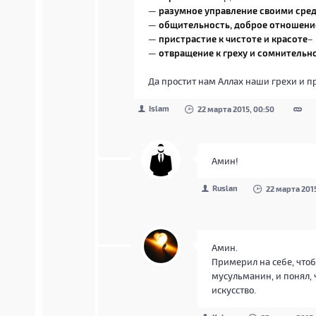
—
разумное управление своими сре
—
общительность, доброе отношен
—
пристрастие к чистоте и красоте
–
—
отвращение к греху и сомнительн
Да простит нам Аллах наши грехи и п
Islam
22 марта 2015, 00:50
Амин!
Ruslan
22 марта 2015
Амин.
Примерил на себе, что
мусульманин, и понял, 
искусство.