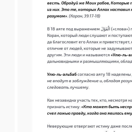
весть. Обрадуй же Моих рабов, Которые
из них. Это те, которых Аллах наставил
разумом»
.
(Коран; 39:17-18)
В 18 аяте под выражением الْقَوْلَ («слова») подразумевается речь Аллаха, то есть Священный
Коран, который люди слушают и поступают 
да благословит его Аллах и приветствует,
отличие от людей, которые не задумываю
другим. Эти люди и называются
«Улю-ль-а
дальновидными и размышляющими, обла
Улю-ль-альбаб
согласно аяту 18 наделены
не впадут в заблуждение и, обладая раз
следовать лучшему
.
Как незавидна участь тех, кто, несмотря 
признать истину:
«Кто может быть неспра
счел ложью правду, когда она явилась ем
Неверующие отвергают истину даже после т