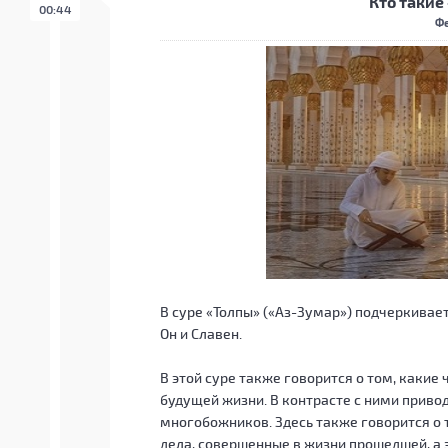
Кто такие
00:44
Фе
В суре «Толпы» («Аз-Зумар») подчеркивае
Он и Славен.
В этой суре также говорится о том, каки
будущей жизни. В контрасте с ними прив
многобожников. Здесь также говорится о 
дела, совершенные в жизни прошедшей, а 