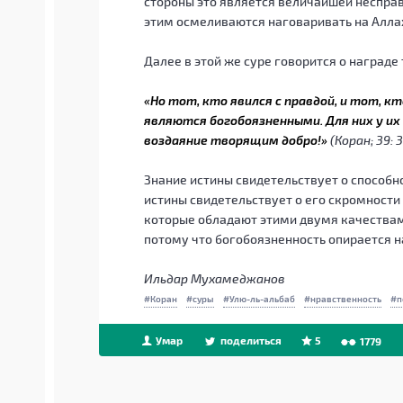
стороны это является величайшей несправ
этим осмеливаются наговаривать на Аллах
Далее в этой же суре говорится о награде
«Но тот, кто явился с правдой, и тот, к
являются богобоязненными. Для них у их 
воздаяние творящим добро!»
(Коран; 39: 
Знание истины свидетельствует о способн
истины свидетельствует о его скромности 
которые обладают этими двумя качествам
потому что богобоязненность опирается на
Ильдар Мухамеджанов
Коран
суры
Улю-ль-альбаб
нравственность
п
Умар
поделиться
5
1779