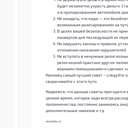
будет незаметно украсть деньги. Ст
а в припаркованном автомобиле док
Не ожидать, что хадж — это безобла
возможным разочарованиям на пути
В целях вашей безопасности не прин
конвертов для последующей их пере
Не нарушать законы и правила, уста
отношении наказания нарушителей.
Не вступать в ненужные религиозны
религиозной практике других палом
верными помощниками и сделают х
Наконец самый лучший совет – следуйте з
сворачивайте с этого пути.
Надеемся, что данные советы пригодятся в
ценное время, которое надо всегда расход
паломничества, постоянно занимаясь зикр
дополнительных намазов и т.д.
muslimtur.ru