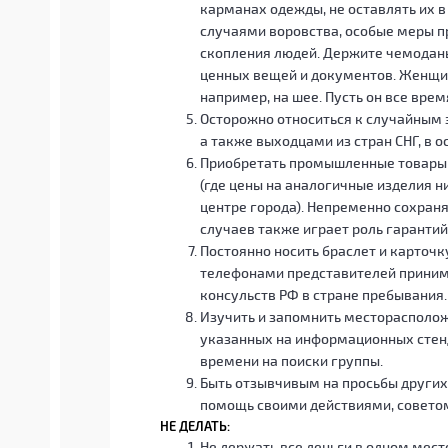
карманах одежды, не оставлять их в 
случаями воровства, особые меры 
скопления людей. Держите чемоданы
ценных вещей и документов. Женщи
например, на шее. Пусть он все врем
Осторожно относиться к случайным 
а также выходцами из стран СНГ, в
Приобретать промышленные товары 
(где цены на аналогичные изделия н
центре города). Непременно сохраня
случаев также играет роль гарантий
Постоянно носить браслет и карточк
телефонами представителей принима
консульств РФ в стране пребывания
Изучить и запомнить месторасполож
указанных на информационных стенда
времени на поиски группы.
Быть отзывчивым на просьбы других 
помощь своими действиями, советом,
НЕ ДЕЛАТЬ:
Не держать все деньги в одном мест