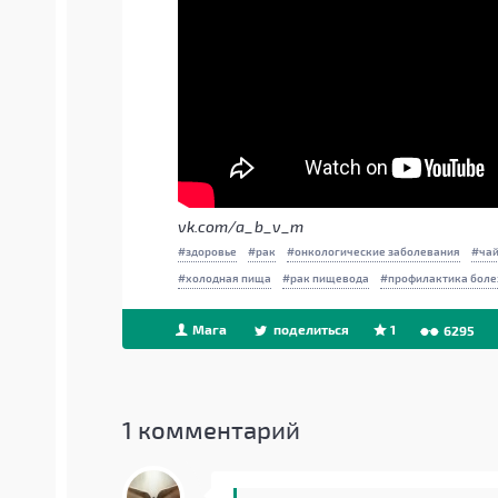
vk.com/a_b_v_m
здоровье
рак
онкологические заболевания
ча
холодная пища
рак пищевода
профилактика боле
Мага
поделиться
1
6295
1
комментарий