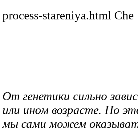
process-stareniya.html
Che
От генетики сильно зави
или ином возрасте. Но э
мы сами можем оказыват