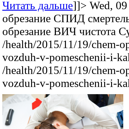
Читать дальше
]]>
Wed, 09
обрезание
СПИД
смертел
обрезание
ВИЧ
чистота
С
/health/2015/11/19/chem-o
vozduh-v-pomeschenii-i-ka
/health/2015/11/19/chem-o
vozduh-v-pomeschenii-i-ka