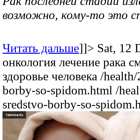
Рак последней стадии из
возможно, кому-то это с
Читать дальше
]]>
Sat, 12
онкология
лечение рака
с
здоровье человека
/health
borby-so-spidom.html
/hea
sredstvo-borby-so-spidom.