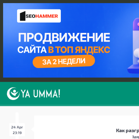
24 Apr
Как разг
23:19
Здо