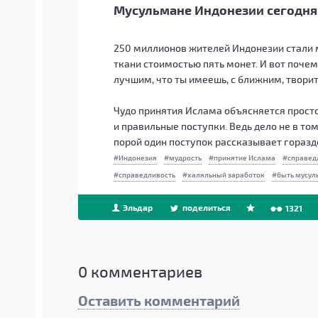
Мусульмане Индонезии сегодня
250 миллионов жителей Индонезии стали
ткани стоимостью пять монет. И вот поче
лучшим, что ты имеешь, с ближним, творит
Чудо принятия Ислама объясняется просто:
и правильные поступки. Ведь дело не в то
порой один поступок рассказывает горазд
Индонезия
мудрость
принятие Ислама
справед
справедливость
халяльный заработок
быть мусу
Эльдар
поделиться
1321
0
комментариев
Оставить комментарий