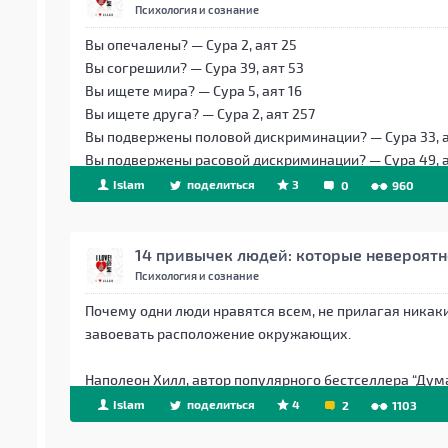
Психология и сознание
Вы опечалены? — Сура 2, аят 25
Вы согрешили? — Сура 39, аят 53
Вы ищете мира? — Сура 5, аят 16
Вы ищете друга? — Сура 2, аят 257
Вы подвержены половой дискриминации? — Сура 33, 
Вы подвержены расовой дискриминации? — Сура 49, а
Islam
поделиться
3
0
960
14 привычек людей: которые невероят
Психология и сознание
Почему одни люди нравятся всем, не прилагая никаких
завоевать расположение окружающих.
Наполеон Хилл, автор популярного бестселлера “Думай
Islam
поделиться
4
2
1103