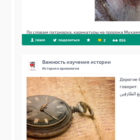
По словам патриарха, карикатуры на пророка Мухам
Islam
поделиться
2
856
Важность изучения истории
История и археология
Дорогие 
говорит:
 مَعَ الصَّادِقِين