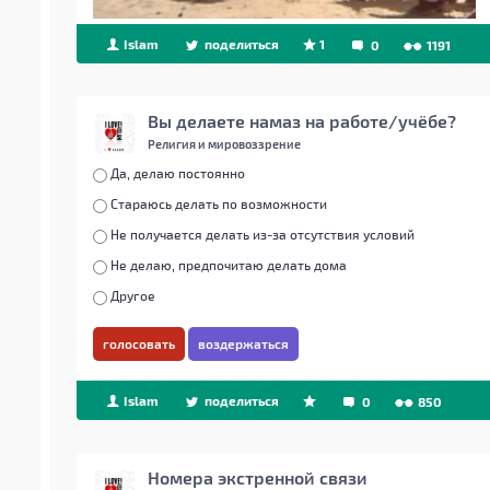
Islam
поделиться
1
0
1191
Вы делаете намаз на работе/учёбе?
Религия и мировоззрение
Да, делаю постоянно
Стараюсь делать по возможности
Не получается делать из-за отсутствия условий
Не делаю, предпочитаю делать дома
Другое
голосовать
воздержаться
Islam
поделиться
0
850
Номера экстренной связи