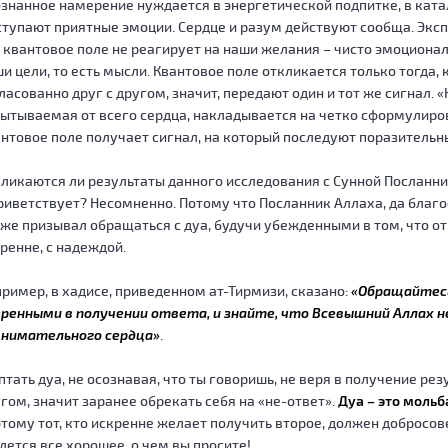
знанное намерение нуждается в энергетической подпитке, в ката
тупают приятные эмоции. Сердце и разум действуют сообща. Экс
 квантовое поле не реагирует на наши желания – чисто эмоционал
и цели, то есть мысли. Квантовое поле откликается только тогда,
ласованно друг с другом, значит, передают один и тот же сигнал.
ытываемая от всего сердца, накладывается на четко сформулиро
нтовое поле получает сигнал, на который последуют поразительн
ликаются ли результаты данного исследования с Сунной Посланни
риветствует? Несомненно. Потому что Посланник Аллаха, да благо
же призывал обращаться с дуа, будучи убежденными в том, что от
ренне, с надеждой.
ример, в хадисе, приведенном ат-Тирмизи, сказано:
«Обращайтесь
ренными в получении ответа, и знайте, что Всевышний Аллах н
внимательного сердца»
.
тать дуа, не осознавая, что ты говоришь, не веря в получение рез
гом, значит заранее обрекать себя на «не-ответ».
Дуа – это моль
тому тот, кто искренне желает получить второе, должен добросов
дется все хорошее, о чем вы просите!