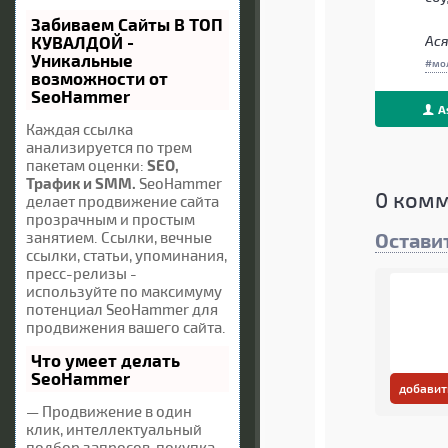
Забиваем Сайты В ТОП
КУВАЛДОЙ -
Ася
Уникальные
мо
возможности от
SeoHammer
A
Каждая ссылка
анализируется по трем
пакетам оценки:
SEO,
Трафик и SMM.
SeoHammer
0
комм
делает продвижение сайта
прозрачным и простым
занятием. Ссылки, вечные
Остави
ссылки, статьи, упоминания,
пресс-релизы -
используйте по максимуму
потенциал SeoHammer для
продвижения вашего сайта.
Что умеет делать
SeoHammer
добавит
— Продвижение в один
клик, интеллектуальный
подбор запросов, покупка