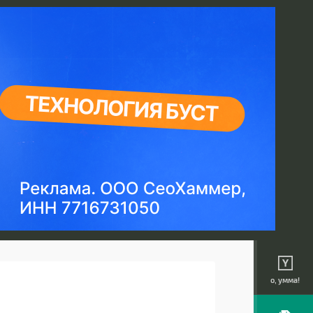
о, умма!