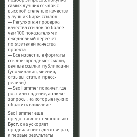
самых лучших ссылок с
высокой степенью качества
у лучших бирж ссылок.
— Регулярная проверка
качества ссылок по более
чем 100 показателям и
ежедневный пересчет
показателей качества
проекта.
— Все известные форматы
ссылок: арендные ссылки,
вечные ссылки, публикации
(упоминания, мнения,
отзывы, статьи, пресс-
релизы).
— SeoHammer покажет, где
рост или падение, а также
запросы, на которые нужно
обратить внимание.
SeoHammer еще
предоставляет технологию
Буст
, она ускоряет
продвижение в десятки раз,
а первые результаты