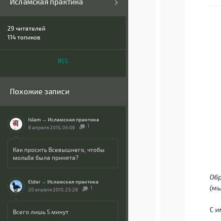
Исламская практика
29
читателей
114 топиков
RSS
Похожие записи
Islam
→
Исламская практика
1
8 апреля 2015, 03:09
Как просить Всевышнего, чтобы
мольба была принята?
Обр
Eldar
→
Исламская практика
(мы
1
20 апреля 2015, 23:28
С и
Всего лишь 5 минут