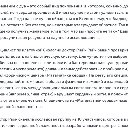
ащение с дуа – это особый вид поклонения, в котором, конечно, д
сли), но и сердце просящего. В ином случае не стоит удивляться,
вания. Тогда как же нужно обращаться к Всевышнему, чтобы дожда
 не остается без ответа, но некоторые утверждают обратное. Так в
дено получить желаемое, или в том, что вы «просите не так»? Дав
рос, учитывая результаты научного исследования…
циалист по клеточной биологии доктор Глейн Рейн решил провери
действовать на биологическую систему. Для «участия» он выбрал 
бильна по сравнению с клетками или бактериальными культурами.
астники эксперимента) должны взаимодействовать с пробирками
алифорнийском центре «Математика сердца». На счету его специ
ледований, в том числе в области физиологии эмоций и взаимодей
следить связь между эмоциональным состоянием человека и сер
ции (например, гнев, страх) нарушают сердечный ритм, а положите
ают его очень четким. Специалисты из «Математики сердца» наз
дечной слаженностью.
тор Рейн сначала исследовал группу из 10 участников, которые 
тижения сердечной слаженности, разработанными в центре. С п