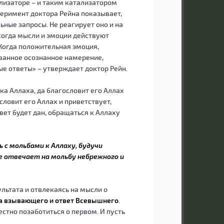
лизаторе – и таким катализатором
перимент доктора Рейна показывает,
ьные запросы. Не реагирует оно и на
 когда мысли и эмоции действуют
 «Когда положительная эмоция,
ванное осознанное намерение,
ые ответы» – утверждает доктор Рейн.
ка Аллаха, да благословит его Аллах
словит его Аллах и приветствует,
вет будет дан, обращаться к Аллаху
 с мольбами к Аллаху, будучи
е отвечает на мольбу небрежного и
ультата и отвлекаясь на мысли о
ба взывающего и ответ Всевышнего
.
естно позаботиться о первом. И пусть