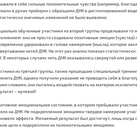
ывали в себе сильные положительные чувства (например, благодар
жали в руках пробирки с образцами ДНК в дистиллированной воде
тистически значимых изменений не было выявлено.
циально обученные участники из второй группы проделывали то ж
олнением: они не просто создавали позитивные эмоции (чувства) 
овременно удерживали в голове намерение (мысль), которое зак
вертывании нитей ДНК. На этот раз анализ показал статистичес
. В некоторых случаях нить ДНК оказывалась свернутой или разве
стники из третьей группы, также прошедшие специальный тренин
енить ДНК, однако получили указание не приводить себя в благо
ми словами, они пытались воздействовать на материю исключите
ультат – нулевой!
итивное эмоциональное состояние, в котором пребывали участник
яло на ДНК. Не подкрепленное эмоциями твердое намерение учас
извело эффекта. Желаемый результат был достигнут, лишь когда
кие цели и подкрепляли их положительными эмоциями.