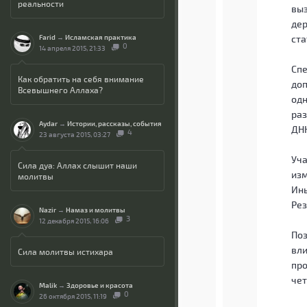
реальности
выз
дер
Farid
→
Исламская практика
ста
0
14 апреля 2015, 21:33
Спе
Как обратить на себя внимание
доп
Всевышнего Аллаха?
одн
раз
Aydar
→
Истории, рассказы, события
ДНК
4
23 августа 2015, 03:27
Уча
Сила дуа: Аллах слышит наши
изм
молитвы
Ины
Рез
Nazir
→
Намаз и молитвы
3
12 декабря 2015, 16:06
Поз
вли
Сила молитвы истихара
про
чет
Malik
→
Здоровье и красота
0
26 октября 2015, 11:19