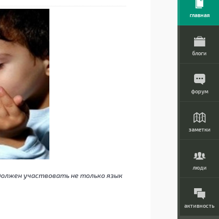
главная
блоги
форум
заметки
люди
, должен участвовать не только язык
активность