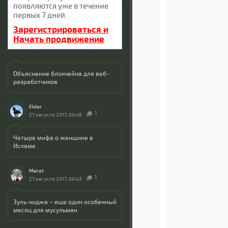
появляются уже в течение
первых 7 дней.
Зарегистрироваться и
Начать продвижение
Объяснение блокчейна для веб-
разработчиков
Eldar
1
27 августа 2017, 00:49
Четыре мифа о женщине в
Исламе
Marat
1
27 августа 2017, 00:43
Зуль-хиджа – еще один особенный
месяц для мусульман