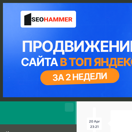
20 Apr
23:21