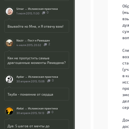
Обр
Umar
→
Исламская практика
(мы
0
1 июля 2015, 11:30
взы
дуа
Взывайте ко Мне, и Я отвечу вам!
суж
воп
Nazir
→
Пост и Рамадан
2
4 июля 2015, 20:32
Спе
воз
Как не пропустить самые
драгоценные моменты Рамадана?
ста
(уч
в к
Aydar
→
Исламская практика
0
30 апреля 2015, 15:06
исс
про
Тауба - покаяние от сердца
эмо
дел
сер
Alelai
→
Исламская практика
0
30 апреля 2015, 19:13
Док
Дуа: 5 шагов от мечты до
дос