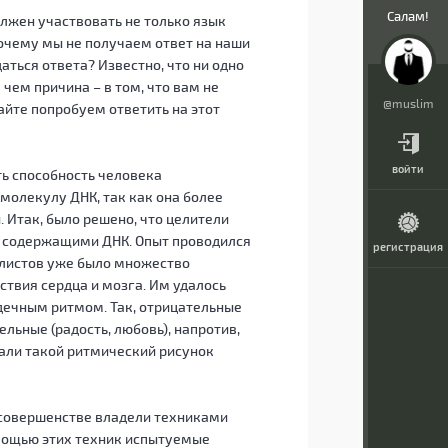
Салам!
олжен участвовать не только язык
 почему мы не получаем ответ на наши
ться ответа? Известно, что ни одно
 чем причина – в том, что вам не
@muslim
айте попробуем ответить на этот
войти
ть способность человека
молекулу ДНК, так как она более
 Итак, было решено, что целители
, содержащими ДНК. Опыт проводился
регистрация
алистов уже было множество
ствия сердца и мозга. Им удалось
дечным ритмом. Так, отрицательные
льные (радость, любовь), напротив,
вали такой ритмический рисунок
в совершенстве владели техниками
омощью этих техник испытуемые