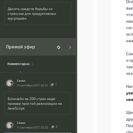
Осо
выс
Десять средств борьбы со
стрессом для продуктивных
что
мусульман
наш
сог
исп
ква
Прямой эфир
Сок
и п
Комментарии
так
иск
Casas
1
11 сентября 2017, 02:12
Нап
уве
Блокчейн за 200 строк кода:
не
пример простой реализации на
JavaScript
Шеп
дру
Casas
Поэ
2
11 сентября 2017, 02:02
сбу