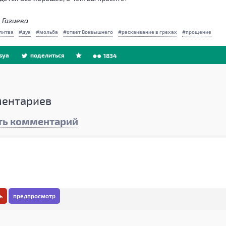
 Гагиева
литва
дуа
мольба
ответ Всевышнего
раскаивание в грехах
прощение
sya
поделиться
1834
ентариев
ть комментарий
ь
предпросмотр