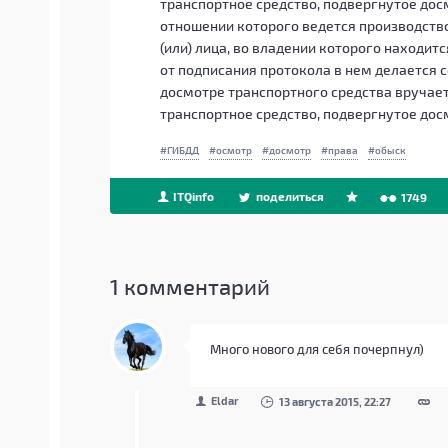
транспортное средство, подвергнутое досм
отношении которого ведется производств
(или) лица, во владении которого находит
от подписания протокола в нем делается 
досмотре транспортного средства вручает
транспортное средство, подвергнутое дос
ГИБДД
осмотр
досмотр
права
обыск
ITQinfo
поделиться
1749
1
комментарий
Много нового для себя почерпнул)
Eldar
13 августа 2015, 22:27