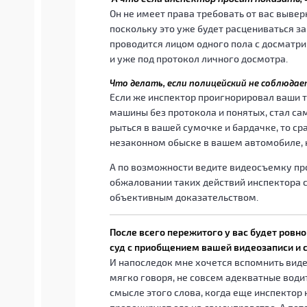
Он не имеет права требовать от вас выве
поскольку это уже будет расцениваться з
проводится лицом одного пола с досматри
и уже под протокол личного досмотра.
Что делать, если полицейский не соблюдае
Если же инспектор проигнорировал ваши 
машины без протокола и понятых, стал са
рыться в вашей сумочке и бардачке, то ср
незаконном обыске в вашем автомобиле, н
А по возможности ведите видеосъемку пр
обжаловании таких действий инспектора 
объективным доказательством.
После всего пережитого у вас будет ровно
суд с приобщением вашей видеозаписи и 
И напоследок мне хочется вспомнить виде
мягко говоря, не совсем адекватные води
смысле этого слова, когда еще инспектор 