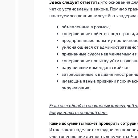
Здесь следует отметить,
что основания дл
четко установлены в законе. Помимо гра
наказуемого деяния, могут быть задержан
объявленные в розыск;
совершившие побег из-под стражи, 
предпринявшие попытку проникновен
уклоняющиеся от административног
признанные судом невменяемыми и 
совершившие попытку уйти из жизни
нарушившие комендантский час;
затребованные к выдаче иностранн
имеющие явные признаки психическ
окружающих.
Если ни к одной из названных категорий 
документы оснований нет.
Какие документы может проверить сотрудн
Итак, закон наделяет сотрудников полици
удостоверяющие личность документы. Ча