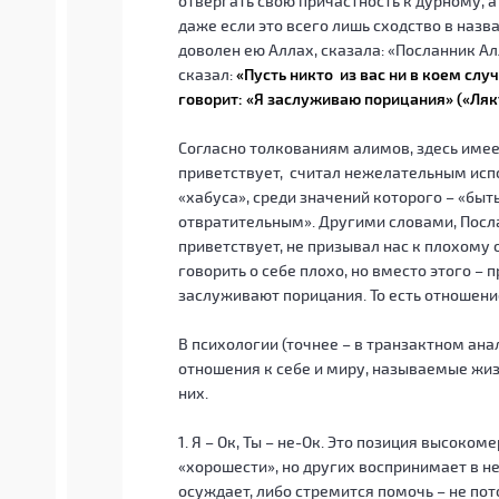
отвергать свою причастность к дурному, 
даже если это всего лишь сходство в назв
доволен ею Аллах, сказала: «Посланник Ал
сказал:
«Пусть никто из вас ни в коем случ
говорит: «Я заслуживаю порицания» («Ля
Согласно толкованиям алимов, здесь имеет
приветствует, считал нежелательным испо
«хабуса», среди значений которого – «быт
отвратительным». Другими словами, Посла
приветствует, не призывал нас к плохому
говорить о себе плохо, но вместо этого – 
заслуживают порицания. То есть отношени
В психологии (точнее – в транзактном ан
отношения к себе и миру, называемые жи
них.
1. Я – Ок, Ты – не-Ок. Это позиция высоком
«хорошести», но других воспринимает в не
осуждает, либо стремится помочь – не пот