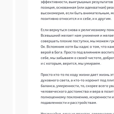
эффективности, выигрышных результатов 
позиция, основанная (или адекватная) реа
высокомерия, если быть внимательным, мы
позитивно относится и к себе, и к другим.
Если вернуться снова к религиозному пон
Всевышний желает нам унижения и желае
совершать плохие поступки, мы можем греш
Ок. Вспомним хотя бы хадис о том, что ка
верой в Бога. Просто под влиянием воспит
себе, мы забываем о своей чистоте, добро
и с которым, верится, мы умираем.
Просто кто-то по ходу жизни дает жизнь э
духовного света, а кто-то хоронит под пл
баланса, умеренности, то, скорее всего у
человеческого достоинства и вера в пози
полноценному поклонению, искренности и
подавленности и расстройствам.
Неслучайно, одна из практик, совершаем