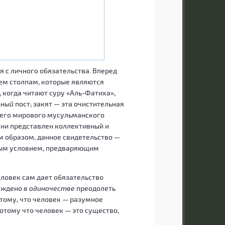
 с личного обязательства. Вперед
рем столпам, которые являются
 когда читают суру «Аль-Фатиха»,
вный
пост; закят — эта очистительная
сего мирового мусульманского
пени представлен коллективный и
м образом, данное свидетельство —
мым условием, предваряющим
ловек сам дает обязательство
суждено
в одиночестве
преодолеть
отому, что человек — разумное
отому что человек — это существо,