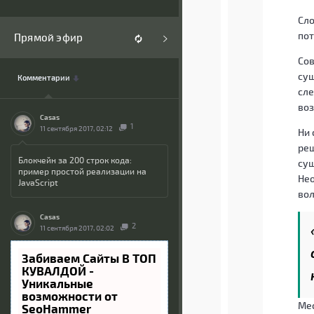
Сл
пот
Прямой эфир
Сов
сущ
Комментарии
сле
во
Casas
1
11 сентября 2017, 02:12
Ни 
реш
Блокчейн за 200 строк кода:
сущ
пример простой реализации на
Нео
JavaScript
вол
Casas
2
11 сентября 2017, 02:02
Забиваем Сайты В ТОП
КУВАЛДОЙ -
Уникальные
возможности от
Ме
SeoHammer