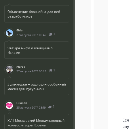
Объяснение блокчейна для веб-
разработчиков
Eldar
1
27 августа 2017, 00:49
Четыре мифа о женщине в
Исламе
Marat
1
27 августа 2017, 00:43
Зуль-хиджа – еще один особенный
месяц для мусульман
Lukman
1
25 августа 2017, 23:19
Есл
XVIII Московский Международный
конкурс чтецов Корана
вну