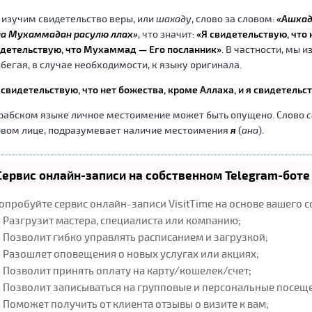
изучим свидетельство веры, или
шахаду
, слово за словом:
«Ашхаду
на Мухаммадан расулю ллах»
, что значит:
«Я свидетельствую, что 
детельствую, что Мухаммад — Его посланник»
. В частности, мы 
бегая, в случае необходимости, к языку оригинала.
свидетельствую, что нет божества, кроме Аллаха, и я свидетельс
рабском языке личное местоимение может быть опущено. Слово
рвом лице, подразумевает наличие местоимения
я
(
ана
).
Сервис онлайн-записи на собственном Telegram-боте
опробуйте сервис онлайн-записи VisitTime на основе вашего с
 Разгрузит мастера, специалиста или компанию;
 Позволит гибко управлять расписанием и загрузкой;
 Разошлет оповещения о новых услугах или акциях;
 Позволит принять оплату на карту/кошелек/счет;
 Позволит записываться на групповые и персональные посещ
 Поможет получить от клиента отзывы о визите к вам;