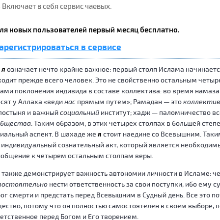
 Включает в себя сервис чаевых.
ля новых пользователей первый месяц бесплатно.
арегистрироваться в сервисе
о
я
означает нечто крайне важное: первый столп Ислама начинается
одит прежде всего человек. Это не свойственно остальным четы
ами поклонения индивида в составе коллектива: во время намаза,
сят у Аллаха «веди
нас
прямым путем»; Рамадан — это
коллекти
лостыня и важный
социальный
институт; хадж — паломничество в
общества
. Таким образом, в этих четырех столпах в большей сте
иальный аспект. В шахаде же
я
стоит наедине со Всевышним. Таки
 индивидуальный сознательный акт, который является необходи
общение к четырем остальным столпам веры.
 также демонстрирует важность автономии личности в Исламе: че
мостоятельно
нести ответственность за свои поступки, ибо ему 
ог смерти и предстать перед Всевышним в Судный день. Все это п
ество, потому что он полностью самостоятелен в своем выборе, п
етственное перед Богом и Его творением.