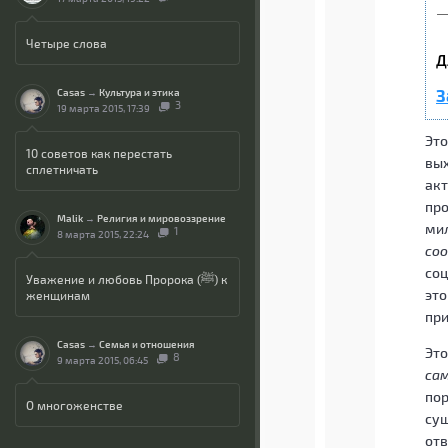
—
Четыре слова
Д
З
Casas
→
Культура и этика
3
19 марта 2015, 17:39
Эт
10 советов как перестать
вых
сплетничать
акт
про
Malik
→
Религия и мировоззрение
ми
1
8 марта 2015, 22:24
со
соц
Уважение и любовь Пророка (ﷺ) к
это
женщинам
при
Casas
→
Семья и отношения
Это
8
9 марта 2015, 06:45
са
пор
О многоженстве
сущ
отв