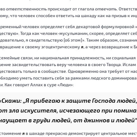
ово
ответственность
происходит от глагола
отвечать
. Ответст
ому, что человек способен ответить на шахаду как на призыв к и
ременный человек определяет себя декартовой формулировкой «
ествую». Тогда как человек-мусульманин, скорее, определяет се
довательно, я свидетельствую [об этом]». Таким образом, сознани
звращение к своему эгоцентрическому
я
, а через возвращение к Б
семейные связи, ни национальная принадлежность, ни социальна
ение засвидетельствовать веру человека в своего Творца. Ислам 
ествовать только в сообществе. Одновременно она требует от на
бходимо уметь поставить себя за рамками людского доминирован
и. Как говорит Аллах в суре «Люди»:
«Скажи: „Я прибегаю к защите Господа людей,
от зла искусителя, исчезающего при помин
наущает в груди людей, от джиннов и людей
стоимение
я
в шахаде прекрасно демонстрирует центральное мест