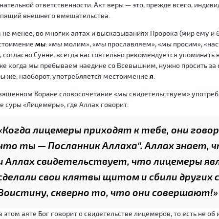
нательной ответственности. Акт веры — это, прежде всего, индиви
рпящий внешнего вмешательства.
 не менее, во многих аятах и высказываниях Пророка (мир ему и 
стоимение
мы
: «
мы
молим», «
мы
прославляем», «
мы
просим», «на
, согласно Сунне, всегда настоятельно рекомендуется упоминать в
е когда мы пребываем наедине со Всевышним, нужно просить за се
ы же, наоборот, употребляется местоимение
я
.
вященном Коране словосочетание «
мы
свидетельствуем» употребл
е суры «Лицемеры», где Аллах говорит:
«Когда лицемеры приходят к тебе, они гово
что ты — Посланник Аллаха“. Аллах знает, ч
и Аллах свидетельствует, что лицемеры яв
сделали свои клятвы щитом и сбили других с
Воистину, скверно то, что они совершают!»
в этом аяте Бог говорит о свидетельстве лицемеров, то есть не об