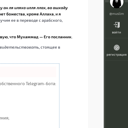
 ан ля иляха илля ллах, ва ашхаду
нет божества, кроме Аллаха, и я
@muslim
изучим ее в переводе с арабского,
войти
твую, что Мухаммад — Его посланник.
свидетельствовать
, стоящее в
регистрация
обственного Telegram-бота:
ения;