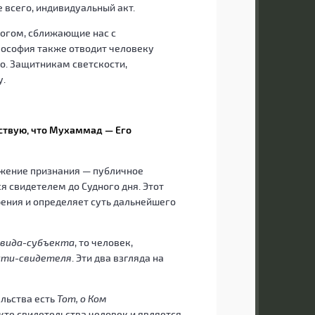
 всего, индивидуальный акт.
ногом, сближающие нас с
лософия также отводит человеку
ло. Защитникам светскости,
у.
льствую, что Мухаммад — Его
ажение признания — публичное
я свидетелем до Судного дня. Этот
ения и определяет суть дальнейшего
вида-субъекта
, то человек,
сти-свидетеля
. Эти два взгляда на
ельства есть
Тот, о Ком
акте свидетельства человек и является