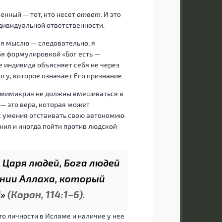
венный — тот, кто несет
ответ
. И это
ндивидуальной ответственности.
я мыслю — следовательно, я
бя формулировкой «Бог есть —
е индивида объясняет себя не через
огу, которое означает Его признание.
я мимикрия не должны вмешиваться в
— это вера, которая может
с умения отстаивать свою автономию.
ия и иногда пойти против людской
 Царя людей, Бога людей
ании Аллаха, который
“»
(Коран, 114:1–6).
о личности в Исламе и наличие у нее