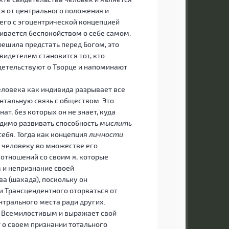
ся от центрального положения и
щего с эгоцентрической концепцией
ивается беспокойством о себе самом.
решила предстать перед Богом, это
видетелем становится тот, кто
детельствуют о Творце и напоминают
еловека как индивида разрывает все
зонтальную связь с обществом. Это
, без которых он не знает, куда
одимо развивать способность
мыслить
себя
. Тогда как концепция
личности
 человеку во множестве его
 отношений со своим я, которые
 и непризнание своей
а (шахада), поскольку он
и Трансцендентного оторваться от
нтрального места ради других.
д Всемилостивым и выражает свой
 о своем признании тотального