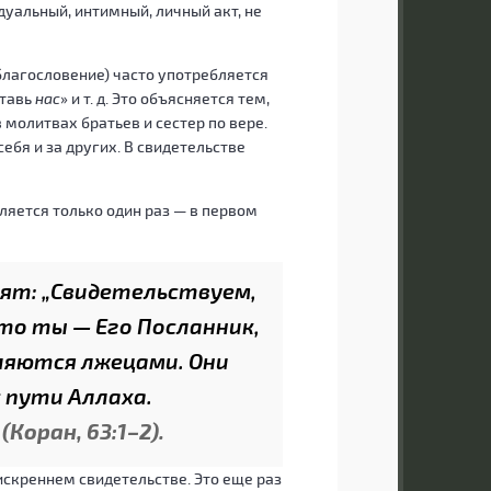
дуальный, интимный, личный акт, не
благословение) часто употребляется
ставь
нас
» и т. д. Это объясняется тем,
 молитвах братьев и сестер по вере.
бя и за других. В свидетельстве
яется только один раз — в первом
рят: „Свидетельствуем,
то ты — Его Посланник,
ляются лжецами. Они
 пути Аллаха.
(Коран, 63:1–2).
 искреннем свидетельстве. Это еще раз