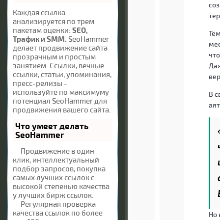
соз
Каждая ссылка
те
анализируется по трем
пакетам оценки:
SEO,
Тем
Трафик и SMM.
SeoHammer
ме
делает продвижение сайта
что
прозрачным и простым
занятием. Ссылки, вечные
Даж
ссылки, статьи, упоминания,
вер
пресс-релизы -
используйте по максимуму
В с
потенциал SeoHammer для
аят
продвижения вашего сайта.
Что умеет делать
SeoHammer
— Продвижение в один
клик, интеллектуальный
подбор запросов, покупка
самых лучших ссылок с
высокой степенью качества
у лучших бирж ссылок.
— Регулярная проверка
качества ссылок по более
Но 