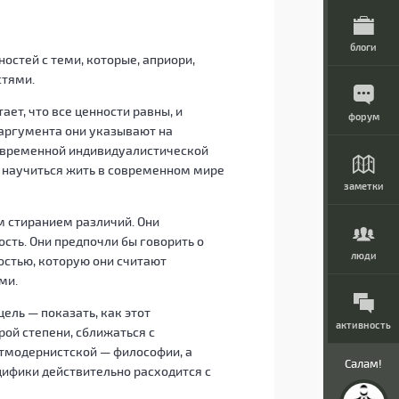
блоги
ностей с теми, которые, априори,
стями.
ает, что все ценности равны, и
форум
аргумента они указывают на
овременной индивидуалистической
а научиться жить в современном мире
заметки
ым стиранием различий. Они
сть. Они предпочли бы говорить о
люди
остью, которую они считают
ми.
ель — показать, как этот
активность
ой степени, сближаться с
тмодернистской — философии, а
Салам!
цифики действительно расходится с