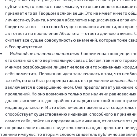
субъектом, то только в том смысле, что он активно отказывает
признает его за Творцом всякой вещи. Это не имеет ничего об
личности-субъекта, которая абсолютно нарциссически огранич
Свидетельство — это способ существования личности, которая 
акт ответа на проявление Абсолюта — ответа длиною в жизнь. С
считает все сущее совокупностью знамений, которые тоже сви
о Его присутствии.
— Индивид не является личностью
. Современная концепция ч
его связи: как его вертикальную связь с Богом, так и его гори
мнимое освобождение лишает человека его жизненных координат
себя поместить. Первичная идея заключалась в том, что необх
за себя
, но она быстро превратилась в стремление
желать для 
заключается в совершенно ином. Она предполагает уважение к
проявлений. Но оно возможно только при наличии равновесных
должны исключать две крайности: нарциссический эгоцентризм
индивидуальности. И это обеспечивает именно акт свидетельств
способствует существованию индивида, способного в признани
самого себя, пойти на определенные лишения, отказаться от це
и в первом слове шахады свидетель один на один предстает пере
тренний импульс, то вторым словом свидетель публично заявляет