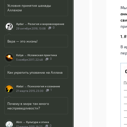
Условия принятия шахады
Мы 
Аллахом
ан
сви
Aydar
→
Религия и мировоззрение
при
0
29 октября 2016, 13:08
1.
Я
Вера — это жизнь!
В а
пе
Kolya
→
Исламская практика
0
5 ноября 2017, 22:48
Как укрепить упование на Аллаха
П
Alelai
→
Психология и сознание
—
1
21 марта 2015, 23:30
—
—
Почему в мире так много
несправедливости?
—
—
Alim
→
Культура и этика
—
0
17 марта 2015, 19:22