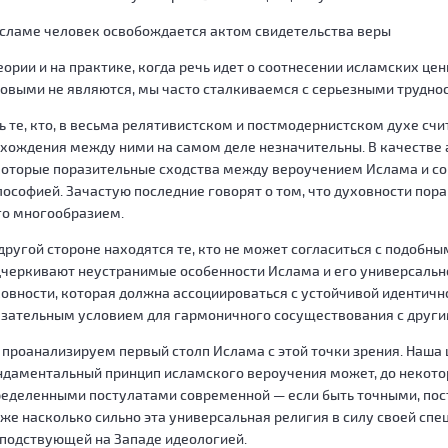
сламе человек освобождается актом свидетельства веры
еории и на практике, когда речь идет о соотнесении исламских цен
овыми не являются, мы часто сталкиваемся с серьезными трудно
ь те, кто, в весьма релятивистском и постмодернистском духе счит
хождения между ними на самом деле незначительны. В качестве 
оторые поразительные сходства между вероучением Ислама и с
ософией. Зачастую последние говорят о том, что духовности пор
го многообразием.
другой стороне находятся те, кто не может согласиться с подобн
черкивают неустранимые особенности Ислама и его универсально
овности, которая должна ассоциироваться с устойчивой идентичн
зательным условием для гармоничного сосуществования с други
проанализируем первый столп Ислама с этой точки зрения. Наша ц
даментальный принцип исламского вероучения может, до некотор
еделенными постулатами современной — если быть точными, пос
же насколько сильно эта универсальная религия в силу своей спе
подствующей на Западе идеологией.