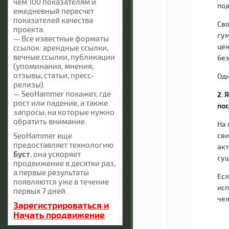
чем 100 показателям и
под
ежедневный пересчет
показателей качества
Сво
проекта.
гум
— Все известные форматы
цен
ссылок: арендные ссылки,
вечные ссылки, публикации
без
(упоминания, мнения,
отзывы, статьи, пресс-
Одн
релизы).
— SeoHammer покажет, где
2. 
рост или падение, а также
пос
запросы, на которые нужно
обратить внимание.
На 
SeoHammer еще
сви
предоставляет технологию
акт
Буст
, она ускоряет
сущ
продвижение в десятки раз,
а первые результаты
Есл
появляются уже в течение
исп
первых 7 дней.
чел
Зарегистрироваться и
Начать продвижение