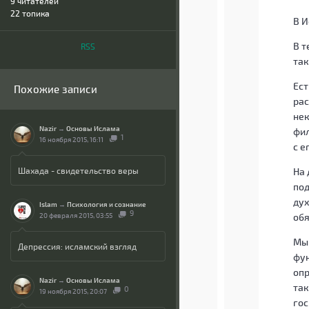
9
читателей
22 топика
В И
В т
RSS
так
Ест
Похожие записи
рас
нек
Nazir
→
Основы Ислама
фил
1
16 ноября 2015, 16:11
с е
Шахада - свидетельство веры
На 
под
дух
Islam
→
Психология и сознание
9
20 февраля 2015, 03:55
обя
Мы 
Депрессия: исламский взгляд
фун
опр
Nazir
→
Основы Ислама
так
0
19 ноября 2015, 20:07
гос