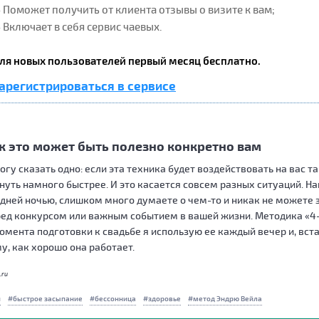
 Поможет получить от клиента отзывы о визите к вам;
 Включает в себя сервис чаевых.
ля новых пользователей первый месяц бесплатно.
арегистрироваться в сервисе
к это может быть полезно конкретно вам
огу сказать одно: если эта техника будет воздействовать на вас та
нуть намного быстрее. И это касается совсем разных ситуаций. Н
дней ночью, слишком много думаете о чем-то и никак не можете з
ед конкурсом или важным событием в вашей жизни. Методика «4-
омента подготовки к свадьбе я использую ее каждый вечер и, вс
у, как хорошо она работает.
.ru
н
быстрое засыпание
бессонница
здоровье
метод Эндрю Вейла