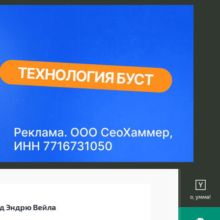
о, умма!
од Эндрю Вейла