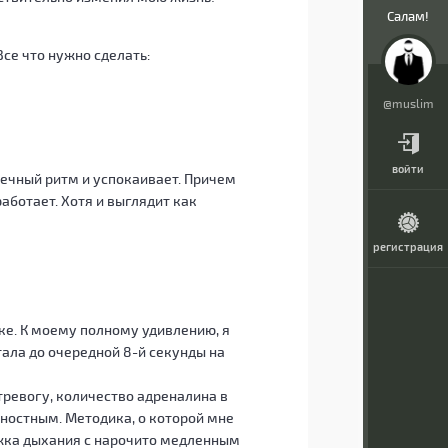
Салам!
се что нужно сделать:
@muslim
войти
дечный ритм и успокаивает. Причем
работает. Хотя и выглядит как
регистрация
ике. К моему полному удивлению, я
тала до очередной 8-й секунды на
 тревогу, количество адреналина в
ностным. Методика, о которой мне
ржка дыхания с нарочито медленным