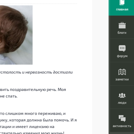
главная
блоги
форум
я усталость и нервозность достигли
заметки
товить поздравительную речь. Моя
не спать.
люди
 что слишком много переживаю, и
ику, которая должна была помочь. И я
итации и имеет лицензию на
активность
йствительно изменил мою жизнь!