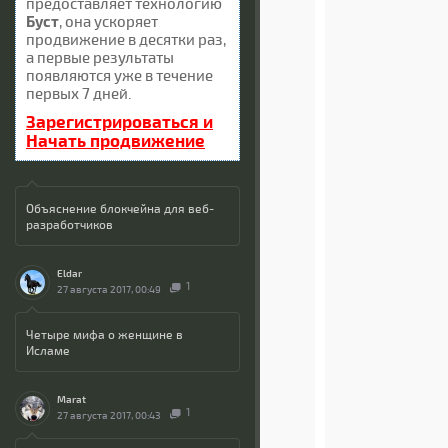
предоставляет технологию
Буст
, она ускоряет
продвижение в десятки раз,
а первые результаты
появляются уже в течение
первых 7 дней.
Зарегистрироваться и
Начать продвижение
Объяснение блокчейна для веб-
разработчиков
Eldar
1
27 августа 2017, 00:49
Четыре мифа о женщине в
Исламе
Marat
1
27 августа 2017, 00:43