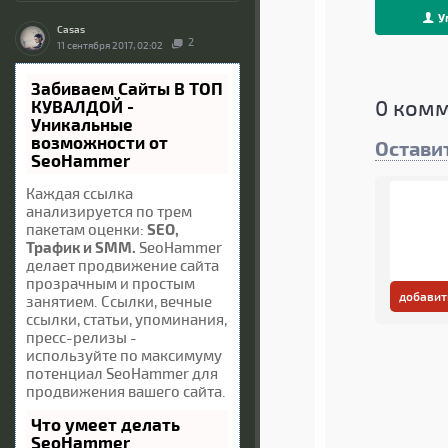
У
Casas
2
11 сентября 2017, 02:02
Забиваем Сайты В ТОП
0
комм
КУВАЛДОЙ -
Уникальные
возможности от
Остави
SeoHammer
Каждая ссылка
анализируется по трем
пакетам оценки:
SEO,
Трафик и SMM.
SeoHammer
делает продвижение сайта
прозрачным и простым
добавит
занятием. Ссылки, вечные
ссылки, статьи, упоминания,
пресс-релизы -
используйте по максимуму
потенциал SeoHammer для
продвижения вашего сайта.
Что умеет делать
SeoHammer