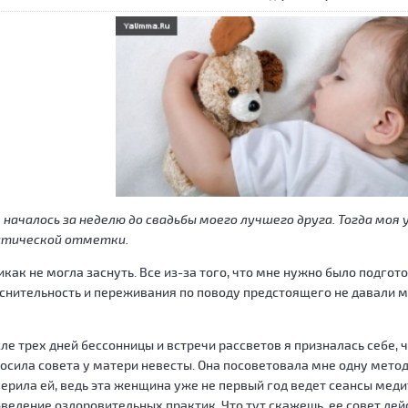
 началось за неделю до свадьбы моего лучшего друга. Тогда мо
итической отметки.
икак не могла заснуть. Все из-за того, что мне нужно было подго
снительность и переживания по поводу предстоящего не давали м
ле трех дней бессонницы и встречи рассветов я призналась себе,
осила совета у матери невесты. Она посоветовала мне одну метод
ерила ей, ведь эта женщина уже не первый год ведет сеансы мед
ведение оздоровительных практик. Что тут скажешь, ее совет де