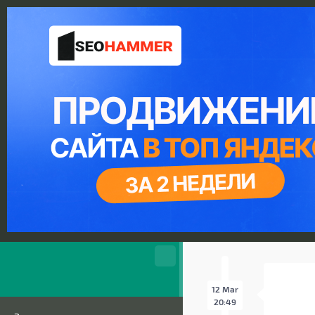
12 Mar
20:49