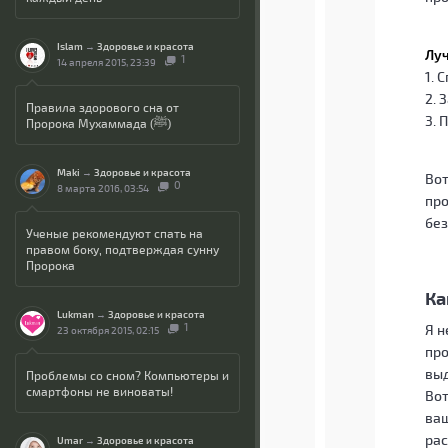
Islam
→
Здоровье и красота
Луч
1
14 апреля 2015, 23:39
1. 
2. 
Правила здорового сна от
3. 
Пророка Мухаммада (ﷺ)
Maki
→
Здоровье и красота
Вот
0
8 марта 2016, 03:54
про
без
Ученые рекомендуют спать на
правом боку, подтверждая сунну
Пророка
Ка
Lukman
→
Здоровье и красота
1
Я н
23 октября 2015, 02:15
про
выд
Проблемы со сном? Компьютеры и
смартфоны не виноваты!
Вот
ваш
рас
Umar
→
Здоровье и красота