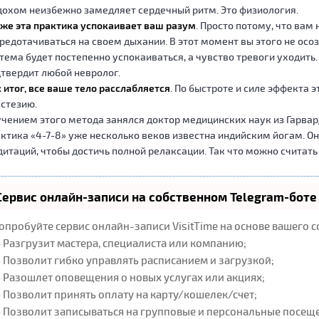
охом неизбежно замедляет сердечный ритм. Это физиология.
же эта практика успокаивает ваш разум
. Просто потому, что вам
редотачиваться на своем дыхании. В этот момент вы этого не осо
тема будет постепенно успокаиваться, а чувство тревоги уходить
твердит любой невролог.
 итог, все ваше тело расслабляется
. По быстроте и силе эффекта э
стезию.
чением этого метода занялся доктор медицинских наук из Гарвард
ктика «4-7-8» уже несколько веков известна индийским йогам. Он
итаций, чтобы достичь полной релаксации. Так что можно считать
Сервис онлайн-записи на собственном Telegram-боте
опробуйте сервис онлайн-записи VisitTime на основе вашего с
 Разгрузит мастера, специалиста или компанию;
 Позволит гибко управлять расписанием и загрузкой;
 Разошлет оповещения о новых услугах или акциях;
 Позволит принять оплату на карту/кошелек/счет;
 Позволит записываться на групповые и персональные посещ