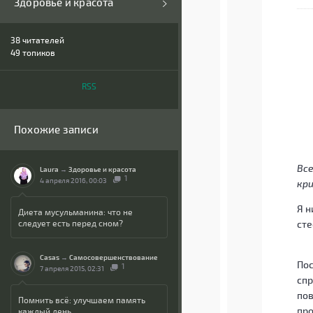
Здоровье и красота
38
читателей
49 топиков
RSS
Похожие записи
Все
Laura
→
Здоровье и красота
1
4 апреля 2016, 00:03
кр
Я н
Диета мусульманина: что не
сте
следует есть перед сном?
Casas
→
Самосовершенствование
Пос
1
7 апреля 2015, 02:31
спр
пов
Помнить всё: улучшаем память
про
каждый день