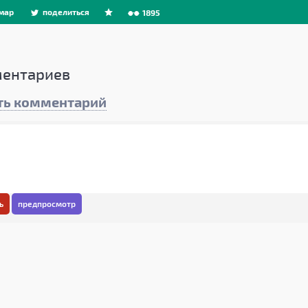
мар
поделиться
1895
ентариев
ть комментарий
ь
предпросмотр