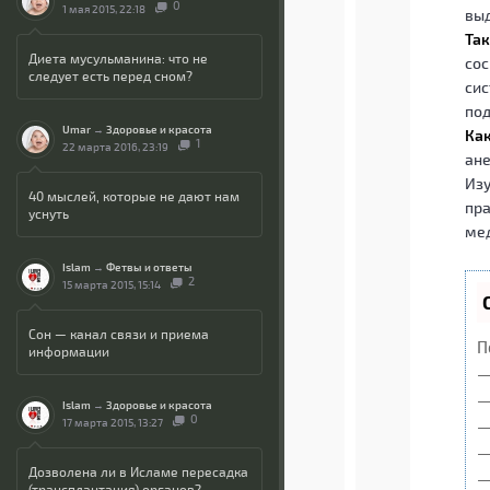
0
1 мая 2015, 22:18
выд
Так
Диета мусульманина: что не
сос
следует есть перед сном?
сис
под
Umar
→
Здоровье и красота
Как
1
22 марта 2016, 23:19
ане
Изу
40 мыслей, которые не дают нам
пра
уснуть
мед
Islam
→
Фетвы и ответы
2
15 марта 2015, 15:14
Сон — канал связи и приема
П
информации
—
—
Islam
→
Здоровье и красота
0
—
17 марта 2015, 13:27
—
Дозволена ли в Исламе пересадка
—
(трансплантация) органов?