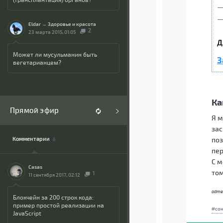
—
—
Eldar
→
Здоровье и красота
2
23 марта 2015, 01:05
Д
Может ли мусульманин быть
З
вегетарианцем?
Ка
Прямой эфир
Я м
зас
поз
Комментарии
пер
С м
Casas
том
1
11 сентября 2017, 02:12
adme
Блокчейн за 200 строк кода:
пример простой реализации на
со
JavaScript