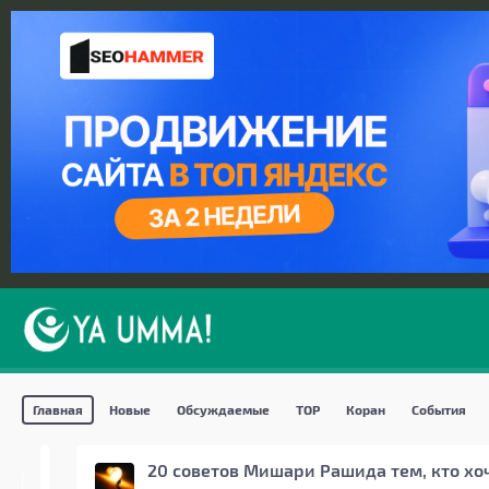
Главная
Новые
Обсуждаемые
TOP
Коран
События
20 советов Мишари Рашида тем, кто хо