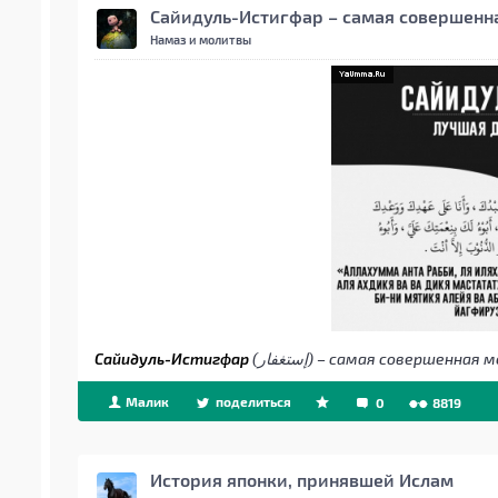
Сайидуль-Истигфар – самая совершенн
Намаз и молитвы
Сайидуль-Истигфар
(إستغفار) – самая соверше
Малик
поделиться
0
8819
История японки, принявшей Ислам