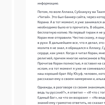
информацию.
Потом, по воле Аллаха, Субхануху ва Таал
«Читай». Это был баннер сайта, через ко
Корана. А в тот момент, я уже занимался 
необходимо было его прочитать. В общем, з
бесплатную копию. На первый тираж я не у
Коран мне отправили. Честно скажу, я ощу
в руки. В дальнейшем все, что я делал, эт
молитв я не знал, я обращался к Аллаху, 
сердце, как умел. Когда я читал Коран, мн
религией, причем многое написанное в Кор
Прочитав Коран полностью, я оставил на с
ислам; и в тот момент я уже не сомневалс
наш хороший брат Абу Юсуф, человек, кот
рассказал ему о своем намерении и, альх
Однажды, в разговоре со своим знакомым,
ведь ты русский?», я ответил — «И что с то
Единый Бог», на что он возразил — «Но вед
знаний ему грамотно ответить, но сказал 