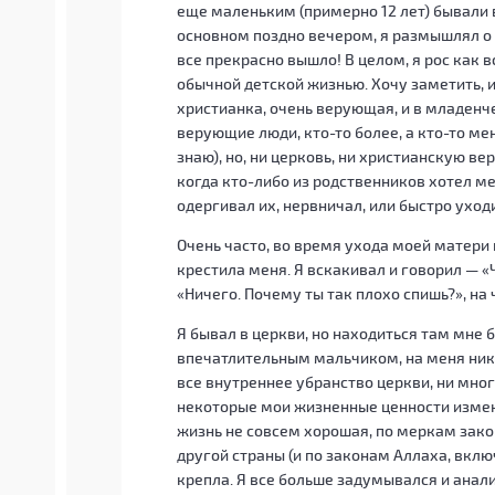
еще маленьким (примерно 12 лет) бывали в
основном поздно вечером, я размышлял о м
все прекрасно вышло! В целом, я рос как вс
обычной детской жизнью. Хочу заметить, 
христианка, очень верующая, и в младенч
верующие люди, кто-то более, а кто-то мен
знаю), но, ни церковь, ни христианскую ве
когда кто-либо из родственников хотел мен
одергивал их, нервничал, или быстро уход
Очень часто, во время ухода моей матери н
крестила меня. Я вскакивал и говорил — «Ч
«Ничего. Почему ты так плохо спишь?», на 
Я бывал в церкви, но находиться там мне
впечатлительным мальчиком, на меня нико
все внутреннее убранство церкви, ни мно
некоторые мои жизненные ценности измени
жизнь не совсем хорошая, по меркам зак
другой страны (и по законам Аллаха, вклю
крепла. Я все больше задумывался и анал