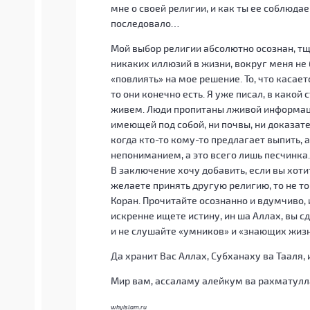
мне о своей религии, и как ты ее соблюдае
последовало…
Мой выбор религии абсолютно осознан, тщ
никаких иллюзий в жизни, вокруг меня не
«повлиять» на мое решение. То, что касает
то они конечно есть. Я уже писал, в какой
живем. Люди пропитаны лживой информацие
имеющей под собой, ни почвы, ни доказател
когда кто-то кому-то предлагает выпить, 
непониманием, а это всего лишь песчинк
В заключение хочу добавить, если вы хоти
желаете принять другую религию, то не то
Коран. Прочитайте осознанно и вдумчиво, 
искренне ищете истину, ин ша Аллах, вы 
и не слушайте «умников» и «знающих жизн
Да хранит Вас Аллах, Субханаху ва Тааля,
Мир вам, ассаламу алейкум ва рахматулл
whyislam.ru