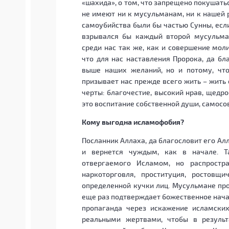
«шахида», о том, что запрещено покушать
не имеют ни к мусульманам, ни к нашей 
самоубийства были бы частью Сунны, если
взрывался бы каждый второй мусульма
среди нас так же, как и совершение мол
что для нас наставления Пророка, да бл
выше наших желаний, но и потому, что
призывает нас прежде всего жить – жить 
черты: благочестие, высокий нрав, щедро
это воспитание собственной души, самосо
Кому выгодна исламофобия?
Посланник Аллаха, да благословит его Ал
и вернется чуждым, как в начале. Т
отвергаемого Исламом, но распростр
наркоторговля, проституция, ростовщи
определенной кучки лиц. Мусульмане про
еще раз подтверждает божественное начал
пропаганда через искажение исламских
реальными жертвами, чтобы в резуль