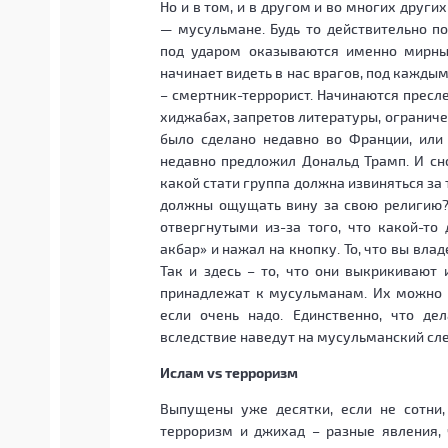
Но и в том, и в другом и во многих други
— мусульмане. Будь то действительно п
под ударом оказываются именно мирны
начинает видеть в нас врагов, под кажды
– смертник-террорист. Начинаются пресл
хиджабах, запретов литературы, ограниче
было сделано недавно во Франции, или
недавно предложил Дональд Трамп. И сн
какой стати группа должна извиняться за 
должны ощущать вину за свою религию?
отвергнутыми из-за того, что какой-то
акбар» и нажал на кнопку. То, что вы вла
Так и здесь – то, что они выкрикивают 
принадлежат к мусульманам. Их можно в
если очень надо. Единственно, что де
вследствие наведут на мусульманский сл
Ислам vs терроризм
Выпущены уже десятки, если не сотни,
терроризм и джихад – разные явления, 