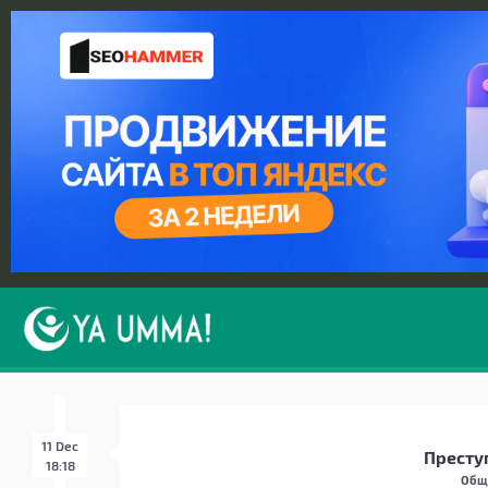
11 Dec
Престу
18:18
Обще