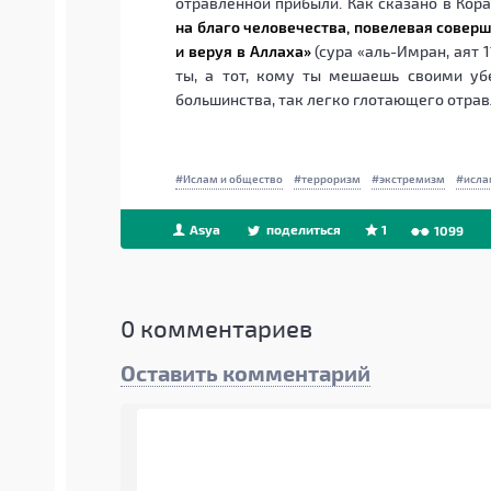
отравленной прибыли. Как сказано в Кор
на благо человечества, повелевая совер
и веруя в Аллаха»
(сура «аль-Имран, аят 1
ты, а тот, кому ты мешаешь своими уб
большинства, так легко глотающего отрав
Ислам и общество
терроризм
экстремизм
исла
Asya
поделиться
1
1099
0
комментариев
Оставить комментарий