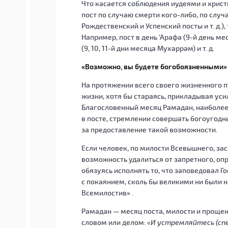
Что касается соблюдения иудеями и христ
пост по случаю смерти кого-либо, по слу
Рождественский и Успенский посты и т. д.)
Например, пост в день ‘Арафа (9-й день мес
(9, 10, 11-й дни месяца Мухаррам) и т. д.
«Возможно, вы будете богобоязненными»
На протяжении всего своего жизненного 
жизни, хотя бы стараясь, прикладывая ус
Благословенный месяц Рамадан, наиболее
в посте, стремлении совершать богоугодн
за предоставление такой возможности.
Если человек, по милости Всевышнего, зас
возможность удалиться от запретного, оп
обязуясь исполнять то, что заповедовал Г
с покаянием, сколь бы великими ни были 
Всемилостив» .
Рамадан — месяц поста, милости и прощен
словом или делом:
«И устремляйтесь (спе