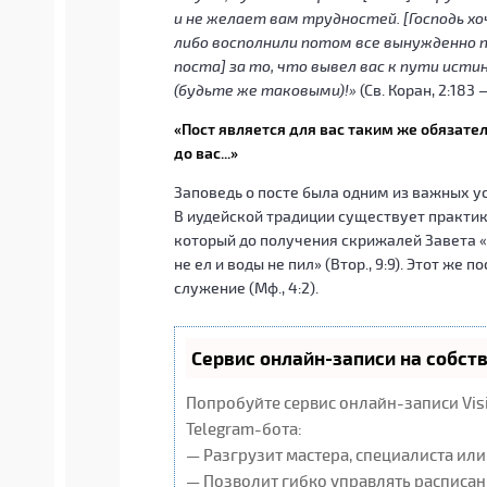
и не желает вам трудностей. [Господь хо
либо восполнили потом все вынужденно п
поста] за то, что вывел вас к пути ист
(будьте же таковыми)!»
(Св. Коран, 2:183 
«Пост является для вас таким же обязател
до вас...»
Заповедь о посте была одним из важных у
В иудейской традиции существует практик
который до получения скрижалей Завета «п
не ел и воды не пил» (Втор., 9:9). Этот же
служение (Мф., 4:2).
Сервис онлайн-записи на собст
Попробуйте сервис онлайн-записи Vis
Telegram-бота:
— Разгрузит мастера, специалиста ил
— Позволит гибко управлять расписан