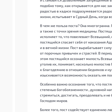
и становится дозволенным запрещенное в 
подобно тому, как открывается для нас за
радостью в хадисе подразумевается радос
жизни, испытывает в Судный День, когда в
В чем же польза поста? Она многогранна. 
а также с точки зрения медицины. Постящ
исполняет то, что повелевает Всевышний,
постящийся спасает себя от наказания Ада
и в вечной жизни. Пост вырабатывает силу
от порочных привычек и страстей. В перио
этом постящийся осознает милость Всевыш
утолив их, понимает, насколько милостив
к благодеянию в отношении бедняков и ну
изыскивается возможность оказать им п
Особенно важно осознание того, что пост
степенью богобоязненности
, духовной н
стремиться, достигать, преодолевать и не б
Господом миров.
Более того, пост содействует единению лю