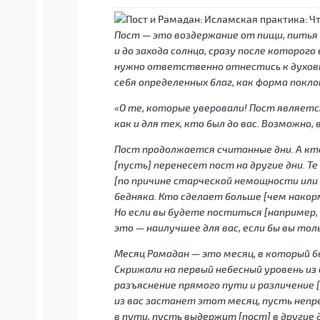
Пост — это воздержание от пищи, питья 
и до захода солнца, сразу после
которого 
нужно ответственно отнестись к духов
себя определенных благ, как форма покло
«О те, которые уверовали! Пост являет
как и для тех, кто был до вас. Возможно
Пост продолжается считанные дни. А кто
[пусть] перенесет пост на другие дни. Те
[по причине старческой немощности или
бедняка
. Кто сделает больше [чем накор
Но если вы будете поститься [например,
это — наилучшее для вас, если бы вы тол
Месяц Рамадан — это месяц, в который б
Скрижали на первый небесный уровень из
разъяснение прямого пути и различение
из вас застанет этот месяц, пусть непре
в пути, пусть выдержит [пост] в другие 