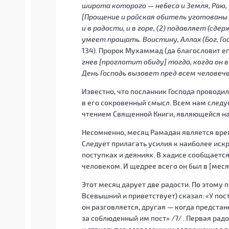
широта которого — небеса и Земля, Раю,
[Прощение и райская обитель уготованы д
и в радости, и в горе, (2) подавляет (сде
умеет прощать. Воистину, Аллах (Бог, Г
134). Пророк Мухаммад (да благословит ег
гнев [проглотит обиду] тогда, когда он 
День Господь вызовет пред всем челове
Известно, что посланник Господа проводи
в его сокровенный смысл. Всем нам следу
чтением Священной Книги, являющейся н
Несомненно, месяц Рамадан является вре
Следует прилагать усилия к наиболее иск
поступках и деяниях. В хадисе сообщаетс
человеком. И щедрее всего он был в [меся
Этот месяц дарует две радости. По этому
Всевышний и приветствует) сказал: «У пос
он разговляется, другая — когда предстан
за соблюденный им пост»
/7/
. Первая рад