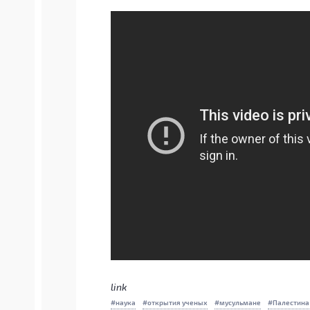
link
наука
открытия ученых
мусульмане
Палестина