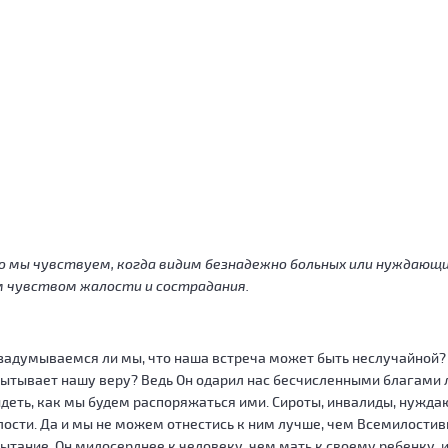
 мы чувствуем, когда видим безнадежно больных или нуждающи
м чувством жалости и сострадания.
задумываемся ли мы, что наша встреча может быть неслучайной? 
ытывает нашу веру? Ведь Он одарил нас бесчисленными благами ли
деть, как мы будем распоряжаться ими. Сироты, инвалиды, нужд
ости. Да и мы не можем отнестись к ним лучше, чем Всемилостив
ытание. Он милосерднее к человеку, чем мать к своему ребенку, и