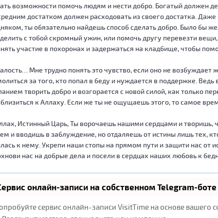
ать возможности помочь людям и нести добро. Богатый должен д
средним достатком должен расходовать из своего достатка. Даже 
няком, ты обязательно найдешь способ сделать добро. Было бы ж
делить с тобой скромный ужин, или помочь другу перевезти вещи, 
нять участие в похоронах и задержаться на кладбище, чтобы пом
алость… Мне трудно понять это чувство, если оно не возбуждает 
олиться за того, кто попал в беду и нуждается в поддержке. Ведь в
анием творить добро и возгорается с новой силой, как только пе
близиться к Аллаху. Если же ты не ощущаешь этого, то самое вр
ллах, Истинный Царь, Ты ворочаешь нашими сердцами и творишь,
ем и вводишь в заблуждение, но отдаляешь от истины лишь тех, кт
лась к нему. Укрепи наши стопы на прямом пути и защити нас от 
хнови нас на добрые дела и посели в сердцах наших любовь к бед
Сервис онлайн-записи на собственном Telegram-боте
опробуйте сервис онлайн-записи VisitTime на основе вашего с