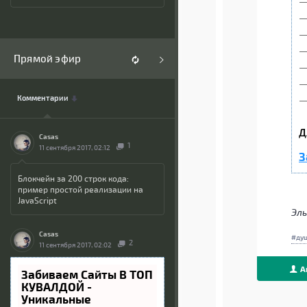
—
—
—
—
Прямой эфир
—
—
Комментарии
—
Д
Casas
1
11 сентября 2017, 02:12
З
Блокчейн за 200 строк кода:
пример простой реализации на
JavaScript
Эль
Casas
ду
2
11 сентября 2017, 02:02
А
Забиваем Сайты В ТОП
КУВАЛДОЙ -
Уникальные