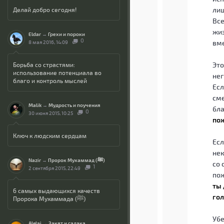
лиш
Делай добро сегодня!
Все
жиз
Eldar
→
Грехи и пороки
0
вме
8 мая 2016, 14:09
Это
Борьба со страстями:
использование потенциала во
нег
благо и контроль мыслей
Есл
сме
Malik
→
Мудрость и поучения
бла
0
30 июня 2015, 10:25
по
Ключ к людским сердцам
Есл
нек
Nazir
→
Пророк Мухаммад (ﷺ)
со 
1
2 сентября 2015, 22:49
пож
ты
6 самых выдающихся качеств
гол
Пророка Мухаммада (ﷺ)
Убе
Alelai
→
Закят и садака