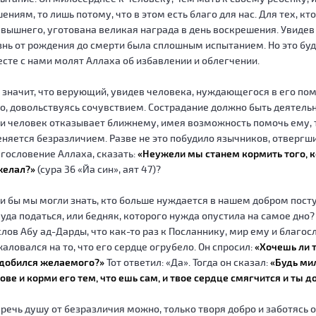
ениям, то лишь потому, что в этом есть благо для нас. Для тех, 
вышнего, уготована великая награда в день воскрешения. Увидев
нь от рождения до смерти была сплошным испытанием. Но это будет
сте с нами молят Аллаха об избавлении и облегчении.
 значит, что верующий, увидев человека, нуждающегося в его по
о, довольствуясь сочувствием. Сострадание должно быть деятельн
и человек отказывает ближнему, имея возможность помочь ему, то
няется безразличием. Разве не это побудило язычников, отвергш
гословение Аллаха, сказать:
«Неужели мы станем кормить того, к
желал?»
(сура 36 «Йа син», аят 47)?
и бы мы могли знать, кто больше нуждается в нашем добром посту
уда податься, или бедняк, которого нужда опустила на самое дно
слов Абу ад-Дарды, что как-то раз к Посланнику, мир ему и благо
аловался на то, что его сердце огрубело. Он спросил:
«Хочешь ли т
 добился желаемого?»
Тот ответил: «Да». Тогда он сказал:
«Будь мил
ове и корми его тем, что ешь сам, и твое сердце смягчится и ты
речь душу от безразличия можно, только творя добро и заботясь