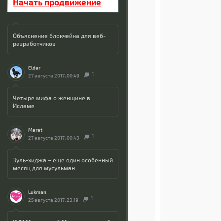
Начать продвижение
Объяснение блокчейна для веб-
разработчиков
Eldar
1
27 августа 2017, 00:49
Четыре мифа о женщине в
Исламе
Marat
1
27 августа 2017, 00:43
Зуль-хиджа – еще один особенный
месяц для мусульман
Lukman
1
25 августа 2017, 23:19