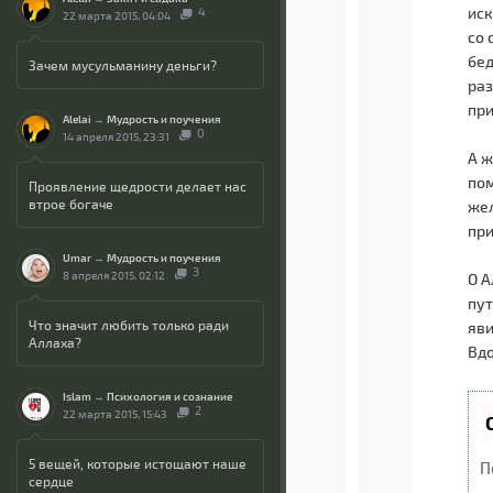
иск
4
22 марта 2015, 04:04
со 
бед
Зачем мусульманину деньги?
раз
при
Alelai
→
Мудрость и поучения
0
14 апреля 2015, 23:31
А ж
пом
Проявление щедрости делает нас
втрое богаче
жел
при
Umar
→
Мудрость и поучения
3
8 апреля 2015, 02:12
О А
пут
Что значит любить только ради
яви
Аллаха?
Вдо
Islam
→
Психология и сознание
2
22 марта 2015, 15:43
5 вещей, которые истощают наше
П
сердце