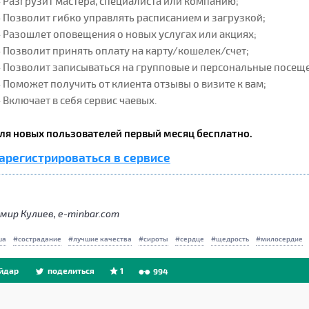
 Разгрузит мастера, специалиста или компанию;
 Позволит гибко управлять расписанием и загрузкой;
 Разошлет оповещения о новых услугах или акциях;
 Позволит принять оплату на карту/кошелек/счет;
 Позволит записываться на групповые и персональные посещ
 Поможет получить от клиента отзывы о визите к вам;
 Включает в себя сервис чаевых.
ля новых пользователей первый месяц бесплатно.
арегистрироваться в сервисе
мир Кулиев, e-minbar.com
ша
сострадание
лучшие качества
сироты
сердце
щедрость
милосердие
йдар
поделиться
1
994