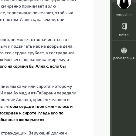
кто смиренно принимает волю
 ее, терпеливые пожелают, чтобы их
@muslim
 потом. А здесь, на земле, они
войти
мощи, не может отворачиваться от
ым и подвигать нас на добрые дела.
 его сердце грубеет, а сострадание
регистрация
их Божьего посланника, мир ему и
ого накормил бы Аллах, если бы
пке: мы сами или сирота, которому
? Имам Ахмад и ат-Табарани передали
словение Аллаха, пришел человек и
ы, чтобы сердце твое смягчилось и
осерден к сироте, гладь его по
 добьешься желаемого»
.
 о страждущих. Верующий должен