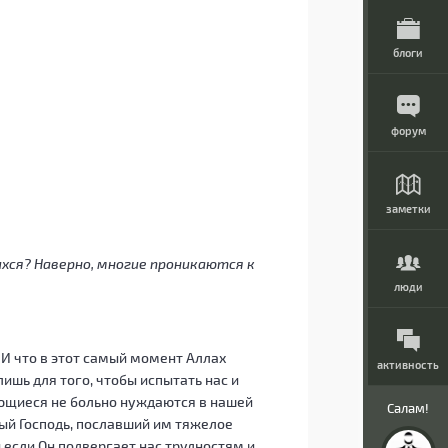
блоги
форум
заметки
хся? Наверно, многие проникаются к
люди
И что в этот самый момент Аллах
активность
шь для того, чтобы испытать нас и
ающиеся не больно нуждаются в нашей
Салам!
ый Господь, пославший им тяжелое
 если Он подвергает нас трудностям и