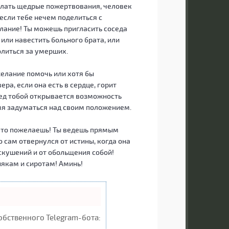
елать щедрые пожертвования, человек
если тебе нечем поделиться с
елание! Ты можешь пригласить соседа
или навестить больного брата, или
олиться за умерших.
желание помочь или хотя бы
ера, если она есть в сердце, горит
ред тобой открывается возможность
емя задуматься над своим положением.
 что пожелаешь! Ты ведешь прямым
о сам отвернулся от истины, когда она
искушений и от обольщения собой!
някам и сиротам! Аминь!
обственного Telegram-бота: