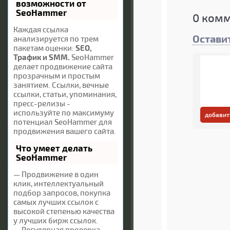
возможности от
SeoHammer
0
комм
Каждая ссылка
Остави
анализируется по трем
пакетам оценки:
SEO,
Трафик и SMM.
SeoHammer
делает продвижение сайта
прозрачным и простым
занятием. Ссылки, вечные
ссылки, статьи, упоминания,
пресс-релизы -
используйте по максимуму
добавит
потенциал SeoHammer для
продвижения вашего сайта.
Что умеет делать
SeoHammer
— Продвижение в один
клик, интеллектуальный
подбор запросов, покупка
самых лучших ссылок с
высокой степенью качества
у лучших бирж ссылок.
— Регулярная проверка