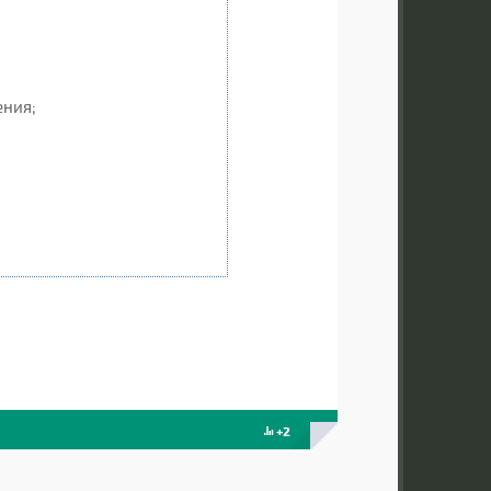
ения;
+2