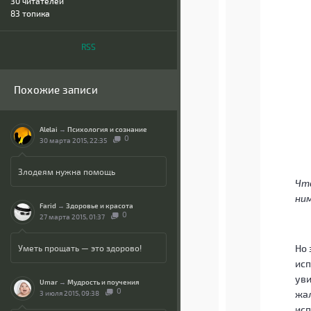
30
читателей
83 топика
RSS
Похожие записи
Alelai
→
Психология и сознание
0
30 марта 2015, 22:35
Злодеям нужна помощь
Что
ни
Farid
→
Здоровье и красота
0
27 марта 2015, 01:37
Но 
Уметь прощать — это здорово!
исп
уви
Umar
→
Мудрость и поучения
0
жал
3 июля 2015, 09:38
исп