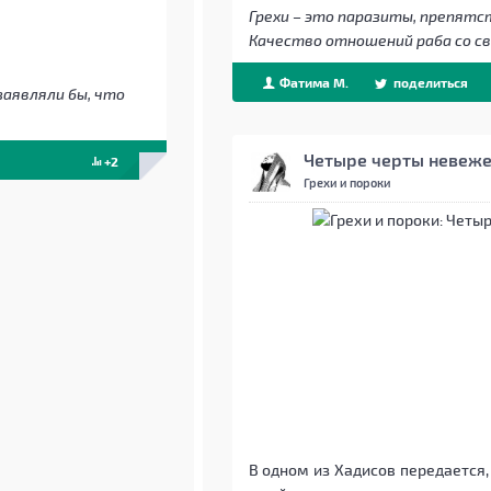
Грехи – это паразиты, препят
Качество отношений раба со с
Фатима М.
поделиться
заявляли бы, что
Четыре черты невеже
+2
Грехи и пороки
В одном из Хадисов передается, что Посланни