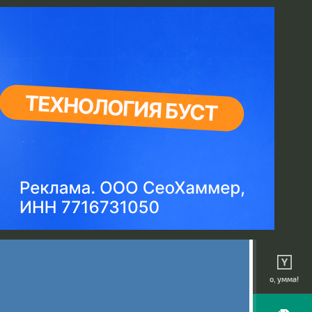
о, умма!