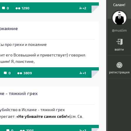
Салам!
0
1290
+2
покаяние
@muslim
войти
т его Всевышний и приветствует) говорил:
шим! Я, поистине,
регистрация
0
3809
+1
е - тяжкий грех
ерегает:
«Не убивайте самих себя!»
(см. Св.
0
2105
+2