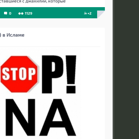
ставшиеся с джахилии, которые
0
1129
+2
) в Исламе