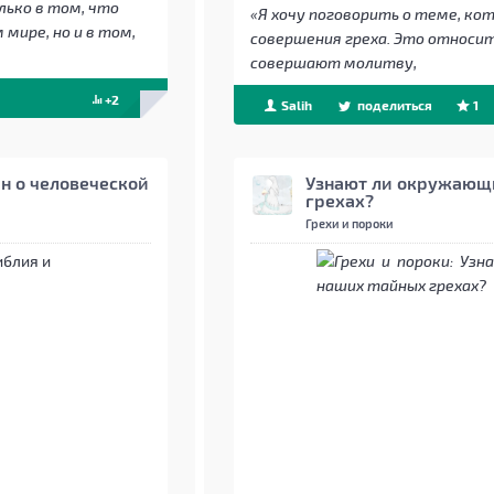
лько в том, что
«Я хочу поговорить о теме, ко
мире, но и в том,
совершения греха. Это относи
совершают молитву,
+2
Salih
поделиться
1
н о человеческой
Узнают ли окружающи
грехах?
Грехи и пороки