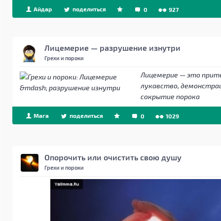
Айдар
поделиться
0
927
Лицемерие — разрушение изнутри
Грехи и пороки
Лицемерие — это прит
лукавство, демонстра
сокрытие порока
Мага
поделиться
0
1029
Опорочить или очистить свою душу
Грехи и пороки