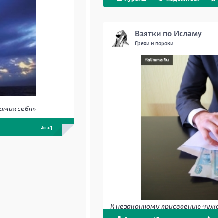
Взятки по Исламу
Грехи и пороки
амих себя»
+1
К незаконному присвоению чуж