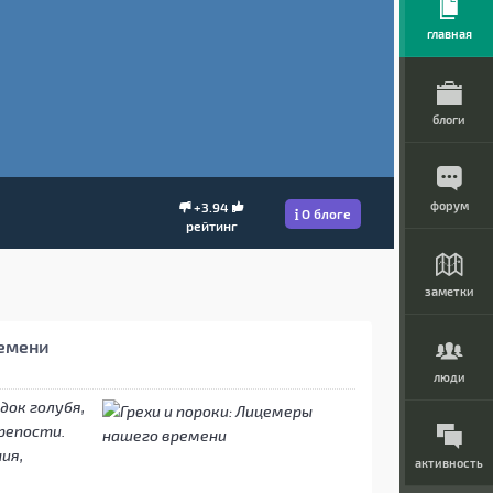
главная
блоги
форум
+3.94
О блоге
рейтинг
заметки
емени
люди
док голубя,
репости.
ия,
активность