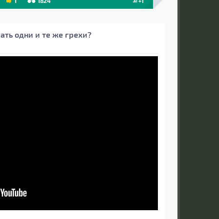
1
1824
+1
ать одни и те же грехи?