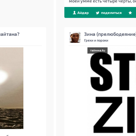
моей умме есть четыре черты, о
Айдар
поделиться
шайтана?
Зина (прелюбодеяние
Грехи и пороки