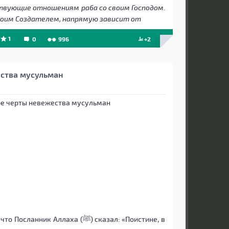
ствующие отношениям раба со своим Господом.
воим Создателем, напрямую зависит от
1
0
996
+2
ства мусульман
к Аллаха (ﷺ) сказал: «Поистине, в