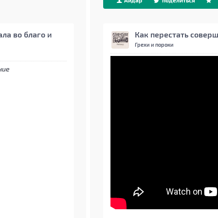
Айдар
поделиться
ла во благо и
Как перестать соверш
Грехи и пороки