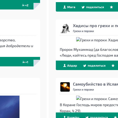
+2
Мага
поделиться
Хадисы про грехи и 
Грехи и пороки
ворство,
ция добродетели и
Пророк Мухаммад (да благослови
«Люди, кайтесь пред Господом ва
+1
Айдар
поделиться
Самоубийство в Ислам
Грехи и пороки
В Коране Господь миров предост
Коран, 4:29).
Курейш
поделиться