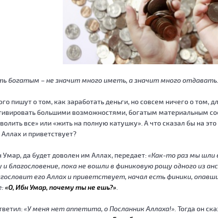
ь богатым – не значит много иметь, а значит много отдавать
го пишут о том, как заработать деньги, но совсем ничего о том, д
тивировать большими возможностями, богатым материальным сос
волить все» или «жить на полную катушку». А что сказал бы на эт
 Аллах и приветствует?
 Умар, да будет доволен им Аллах, передает:
«Как-то раз мы шли 
 и благословение, пока не вошли в финиковую рощу одного из анс
гословит его Аллах и приветствует, начал есть финики, опавши
е:
«О, Ибн Умар, почему ты не ешь?»
.
тветил:
«У меня нет аппетита, о Посланник Аллаха!».
Тогда он ска