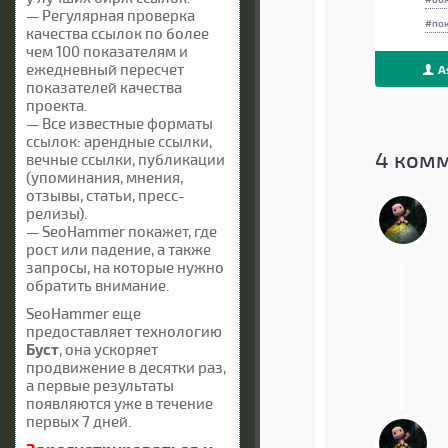
— Регулярная проверка
по
качества ссылок по более
чем 100 показателям и
ежедневный пересчет
A
показателей качества
проекта.
— Все известные форматы
ссылок: арендные ссылки,
4
комм
вечные ссылки, публикации
(упоминания, мнения,
отзывы, статьи, пресс-
релизы).
— SeoHammer покажет, где
рост или падение, а также
запросы, на которые нужно
обратить внимание.
SeoHammer еще
предоставляет технологию
Буст
, она ускоряет
продвижение в десятки раз,
а первые результаты
появляются уже в течение
первых 7 дней.