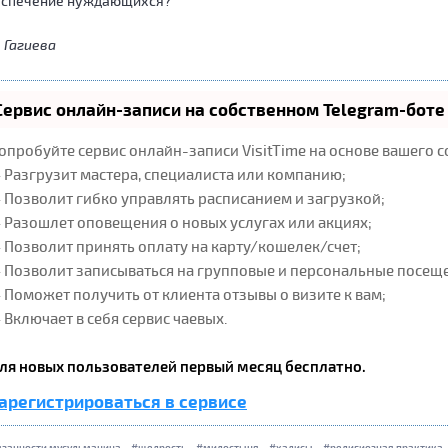
еспечение нуждающихся?
 Гагиева
Сервис онлайн-записи на собственном Telegram-боте
опробуйте сервис онлайн-записи VisitTime на основе вашего с
 Разгрузит мастера, специалиста или компанию;
 Позволит гибко управлять расписанием и загрузкой;
 Разошлет оповещения о новых услугах или акциях;
 Позволит принять оплату на карту/кошелек/счет;
 Позволит записываться на групповые и персональные посещ
 Поможет получить от клиента отзывы о визите к вам;
 Включает в себя сервис чаевых.
ля новых пользователей первый месяц бесплатно.
арегистрироваться в сервисе
язанности мусульманина
щедрость
милостыня
хадисы
религиозная практика