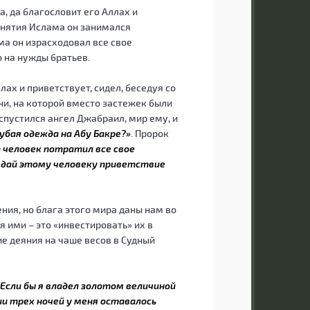
, да благословит его Аллах и
ринятия Ислама он занимался
ма он израсходовал все свое
 на нужды братьев.
ах и приветствует, сидел, беседуя со
ни, на которой вместо застежек были
 спустился ангел Джабраил, мир ему, и
убая одежда на Абу Бакре?»
. Пророк
 человек потратил все свое
едай этому человеку приветствие
ния, но блага этого мира даны нам во
 ими – это «инвестировать» их в
ие деяния на чаше весов в Судный
«Если бы я владел золотом величиной
нии трех ночей у меня оставалось