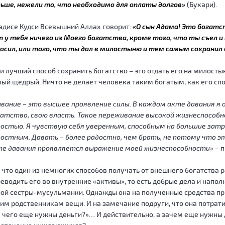
ьше, нежели то, что необходимо для оплаты долгов»
(Бухари).
адисе Кудси Всевышний Аллах говорит:
«О сын Адама! Это богатс
 у тебя ничего из Моего богатства, кроме того, что ты съел и 
осил, или того, что ты дал в милостыню и тем самым сохранил 
и лучший способ сохранить богатство – это отдать его на милостын
ый щедрый. Ничто не делает человека таким богатым, как его спо
вание – это высшее проявление силы. В каждом акте давания я 
атство, свою власть. Такое переживание высокой жизнеспособн
остью. Я чувствую себя уверенным, способным на большие зат
остным. Давать – более радостно, чем брать, не потому что э
те давания проявляется выражение моей жизнеспособности»
– п
 что один из немногих способов получать от внешнего богатства р
еводить его во внутренние «активы», то есть добрые дела и напо
ой сестры-мусульманки. Однажды она на полученные средства п
им родственникам вещи. И на замечание подруги, что она потратил
 чего еще нужны деньги?»… И действительно, а зачем еще нужны де