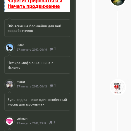
Зарегистрироваться и
Начать продвижение
Объяснение блокчейна для веб-
разработчиков
Eldar
1
27 августа 2017, 00:49
Четыре мифа о женщине в
Исламе
Marat
1
27 августа 2017, 00:43
Зуль-хиджа – еще один особенный
месяц для мусульман
Lukman
1
25 августа 2017, 23:19