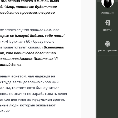
 бы Господа своего и мне бы была
Ибн Умар, каково же будет твое
вой запас провизии, а вера во
@muslim
сле этого случая прошло немного
войти
орые не (могут) добыть себе пищи!
», «Паук», аят 60)
.
Сразу после
и приветствует, сказал
:
«Всевышний
регистрация
от, кто копит свое богатство,
севышнего Аллаха. Знайте же! Я
рашний день»
.
тинным аскетом, чья надежда на
о труда вести довольно скромный
алым, то стоит хотя бы научиться
няка не значит не зарабатывать денег
легкое для многих мусульман время,
льные люди, которые оказывают
изких.