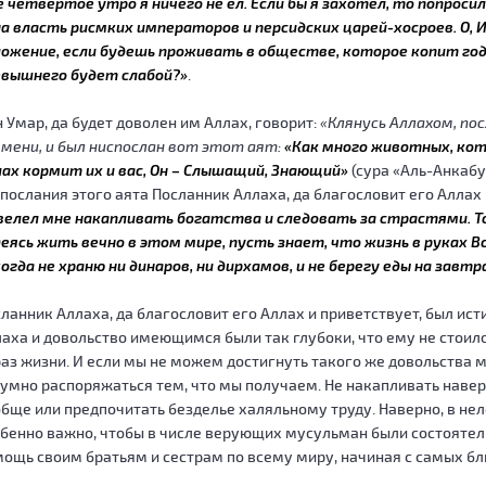
 четвертое утро я ничего не ел. Если бы я захотел, то попросил
а власть рисмких императоров и персидских царей-хосроев. О, 
ожение, если будешь проживать в обществе, которое копит годо
евышнего будет слабой?»
.
 Умар, да будет доволен им Аллах, говорит:
«Клянусь Аллахом, по
мени, и был ниспослан вот этот аят:
«Как много животных, кот
ах кормит их и вас, Он – Слышащий, Знающий»
(сура «Аль-Анкабут
послания этого аята Посланник Аллаха, да благословит его Аллах 
велел мне накапливать богатства и следовать за страстями. Т
еясь жить вечно в этом мире, пусть знает, что жизнь в руках В
огда не храню ни динаров, ни дирхамов, и не берегу еды на завт
ланник Аллаха, да благословит его Аллах и приветствует, был ис
аха и довольство имеющимся были так глубоки, что ему не стоил
аз жизни. И если мы не можем достигнуть такого же довольства м
умно распоряжаться тем, что мы получаем. Не накапливать навер
бще или предпочитать безделье халяльному труду. Наверно, в не
бенно важно, чтобы в числе верующих мусульман были состояте
ощь своим братьям и сестрам по всему миру, начиная с самых бл