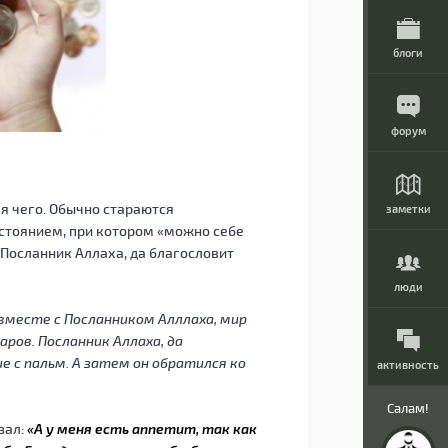
блоги
форум
.
ля чего. Обычно стараются
заметки
тоянием, при котором «можно себе
о Посланник Аллаха, да благословит
люди
вместе с Посланником Алллаха, мир
аров. Посланник Аллаха, да
е с пальм. А затем он обратился ко
активность
Салам!
зал:
«А у меня есть аппетит, так как