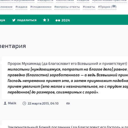
клонение
садака
сподвижники
вопросы-ответы
советы
Пророк (ﷺ)
sya
поделиться
3
2024
ентария
Пророк Мухаммад (да благословит его Всевышний и приветствует)
милостыни [нуждающемуся, потратит на благое дело] равное 
праведно (благостно) заработанного — а ведь Всевышний при
Господь непременно примет это, а затем приумножит подобно
причем увеличит [это малое и незначительное, но с трудом з
переданное] до размеров, соизмеримых с горой»
.
Malik
22 марта 2015, 04:10
Заключительный Божий посланник (да благословит его Господь и пр