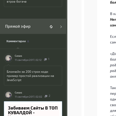
втрое богаче
бол
В х
Нет
изн
Прямой эфир
Есл
Комментарии
сам
«Да
Casas
бог
1
11 сентября 2017, 02:12
рад
рад
Блокчейн за 200 строк кода:
пример простой реализации на
ак
JavaScript
Так
Casas
пер
2
11 сентября 2017, 02:02
одн
сво
Забиваем Сайты В ТОП
для
КУВАЛДОЙ -