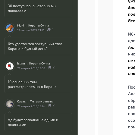
уже
30 поступков, о которых мы
дан
пожалеем
пол
Вс
Maki
→
Коран и Сунна
1
15 марта 2015, 21:14
Ибн
вре
Кто удостоится заступничества
Алл
Корана в Судный день?
нис
не 
Islam
→
Коран и Сунна
над
2
21 марта 2015, 15:08
ник
10 основных тем,
рассматриваемых в Коране
Пос
Алл
обр
Casas
→
Фетвы и ответы
2
21 марта 2015, 15:24
раз
воо
Ад будет заполнен людьми и
осо
джиннами
пом