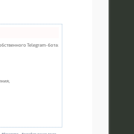
обственного Telegram-бота:
ения;
богатство
зарабатывание денег