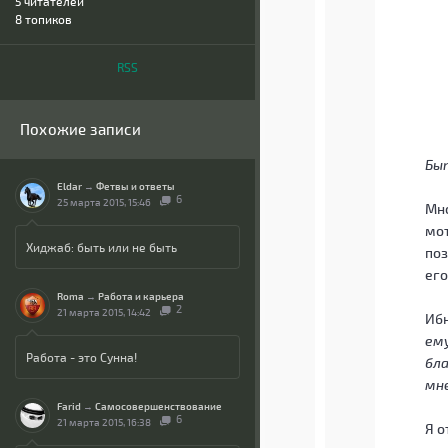
5
читателей
8 топиков
RSS
Похожие записи
Быт
Eldar
→
Фетвы и ответы
6
25 марта 2015, 15:46
Мно
мо
Хиджаб: быть или не быть
поз
его
Roma
→
Работа и карьера
2
21 марта 2015, 14:42
Ибн
ему
Работа - это Сунна!
бла
мн
Farid
→
Самосовершенствование
6
21 марта 2015, 16:38
Я о