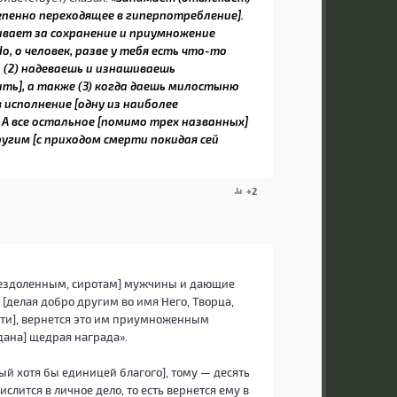
епенно переходящее в гиперпотребление].
живает за сохранение и приумножение
, о человек, разве у тебя есть что-то
 (2) надеваешь и изнашиваешь
ить], а также (3) когда даешь милостыню
 исполнение [одну из наиболее
А все остальное [помимо трех названных]
ругим [с приходом смерти покидая сей
+2
ездоленным, сиротам] мужчины и дающие
елая добро другим во имя Него, Творца,
сти], вернется это им приумноженным
дана] щедрая награда».
ый хотя бы единицей благого], тому — десять
лится в личное дело, то есть вернется ему в