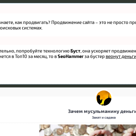
 знаете, как продвигать? Продвижение сайта – это не просто 
оисковых системах.
оятельно, попробуйте технологию
Буст
, она ускоряет продвижен
ется в Топ10 за месяц, то в
SeoHammer
за бустер
вернут деньги
Зачем мусульманину деньг
Закят и садака