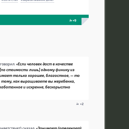
+9
 говорил:
«Если человек даст в качестве
[по стоимости лишь] одному финику из
нимает только хорошее, благостное, — то
 тому, как выращиваете вы жеребенка,
аработанное и искренне, бескорыстно
+2
иветствует) сказал:
«Занимает (отвлекает)