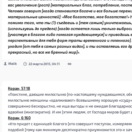
вас увеличение (рост) [материальных благ, потребление, пост
Человек говорит [когда становится богаче и все больше пере
материальные ценностей]: «Мое богатство, мое богатство!» Но
помимо того, что ты (1) съедаешь и [тем самым] уничтожаешь,
(используешь до предела) [когда остается лишь только выброс
[участвуя в благом либо помогая нуждающемуся] и приводишь в
перспективных для тебя форм траты временного и тленного]. 
уходит [от тебя в самых разных видах], и ты оставляешь его д
прекрасный, но все же бренный мир]»
.
Malik
22 марта 2015, 04:11
Коран, 57:18
«Поистине, дающие милостыню [по-настоящему нуждающимся, об
милостыню женщины «одалживают» Всевышнему хорошую «ссуду» [д
совершенно бескорыстно, не ища выгоды и не ожидая благодарно
вдвойне (многократно). И им [этим людям, от Господа миров будет 
Коран, 6:160
«Кто придет с единицей благого [кто совершит поступок, измеряем
подобий [тому как минимум десятикратно приумножится это и зачис