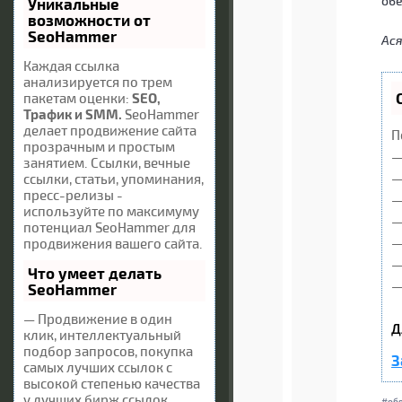
об
Уникальные
возможности от
SeoHammer
Ася
Каждая ссылка
анализируется по трем
пакетам оценки:
SEO,
Трафик и SMM.
SeoHammer
делает продвижение сайта
П
прозрачным и простым
—
занятием. Ссылки, вечные
—
ссылки, статьи, упоминания,
пресс-релизы -
—
используйте по максимуму
—
потенциал SeoHammer для
—
продвижения вашего сайта.
—
Что умеет делать
—
SeoHammer
— Продвижение в один
Д
клик, интеллектуальный
подбор запросов, покупка
З
самых лучших ссылок с
высокой степенью качества
у лучших бирж ссылок.
об