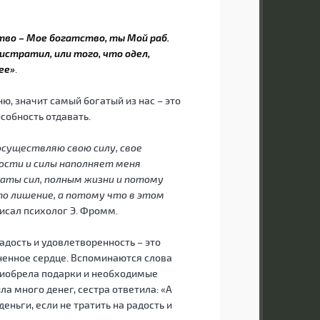
тво – Мое богатство, ты Мой раб.
истратил, или того, что одел,
ее»
.
ю, значит самый богатый из нас – это
собность отдавать.
осуществляю свою силу, свое
ости и силы наполняет меня
раты сил, полным жизни и потому
то лишение, а потому что в этом
исал психолог Э. Фромм.
адость и удовлетворенность – это
лненное сердце. Вспоминаются слова
риобрела подарки и необходимые
а много денег, сестра ответила: «А
ньги, если не тратить на радость и