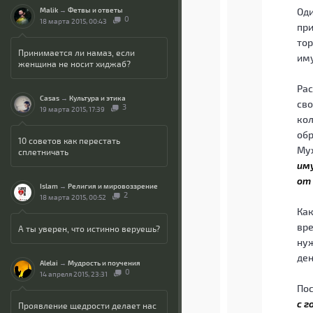
Malik
→
Фетвы и ответы
Оди
0
18 марта 2015, 00:43
при
тор
Принимается ли намаз, если
иму
женщина не носит хиджаб?
Рас
Casas
→
Культура и этика
сво
3
19 марта 2015, 17:39
кол
обр
10 советов как перестать
Мух
сплетничать
им
от 
Islam
→
Религия и мировоззрение
2
18 марта 2015, 00:52
Как
вре
А ты уверен, что истинно веруешь?
нуж
ден
Alelai
→
Мудрость и поучения
0
14 апреля 2015, 23:31
Пос
с г
Проявление щедрости делает нас