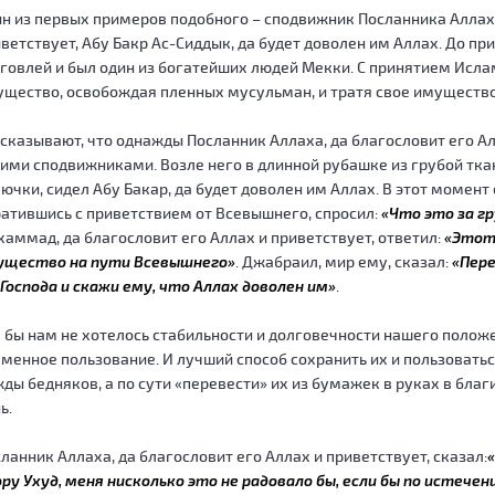
н из первых примеров подобного – сподвижник Посланника Аллаха
ветствует, Абу Бакр Ас-Сиддык, да будет доволен им Аллах. До п
говлей и был один из богатейших людей Мекки. С принятием Исла
щество, освобождая пленных мусульман, и тратя свое имущество
сказывают, что однажды Посланник Аллаха, да благословит его Алл
ими сподвижниками. Возле него в длинной рубашке из грубой тка
ючки, сидел Абу Бакар, да будет доволен им Аллах. В этот момент
атившись с приветствием от Всевышнего, спросил:
«Что это за гр
аммад, да благословит его Аллах и приветствует, ответил:
«Этот
ущество на пути Всевышнего»
. Джабраил, мир ему, сказал:
«Пер
Господа и скажи ему, что Аллах доволен им»
.
 бы нам не хотелось стабильности и долговечности нашего положе
менное пользование. И лучший способ сохранить их и пользоваться
ды бедняков, а по сути «перевести» их из бумажек в руках в благ
ь.
ланник Аллаха, да благословит его Аллах и приветствует, сказал:
ору Ухуд, меня нисколько это не радовало бы, если бы по истече