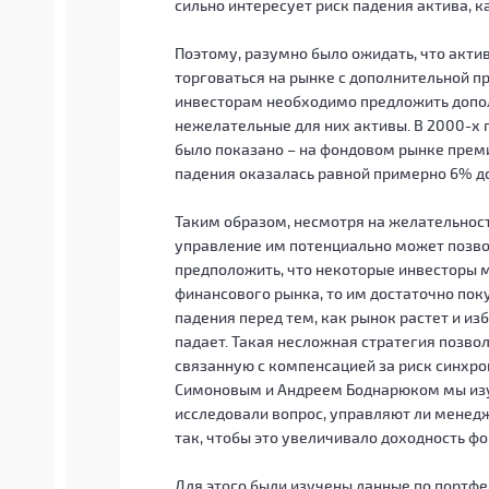
сильно интересует риск падения актива, к
Поэтому, разумно было ожидать, что акти
торговаться на рынке с дополнительной п
инвесторам необходимо предложить допо
нежелательные для них активы. В 2000-х 
было показано – на фондовом рынке прем
падения оказалась равной примерно 6% до
Таким образом, несмотря на желательност
управление им потенциально может позво
предположить, что некоторые инвесторы 
финансового рынка, то им достаточно пок
падения перед тем, как рынок растет и из
падает. Такая несложная стратегия позво
связанную с компенсацией за риск синхро
Симоновым и Андреем Боднарюком мы изу
исследовали вопрос, управляют ли менед
так, чтобы это увеличивало доходность фо
Для этого были изучены данные по портф