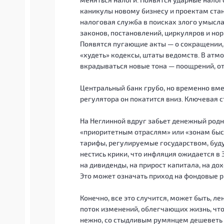
каникулы новому бизнесу и проектам ста
налоговая служба в поисках злого умысла
законов, постановлений, циркуляров и но
Появятся пугающие акты — о сокращении,
«худеть» кодексы, штаты ведомств. В атм
вкрадываться новые тона — поощрений, о
Центральный банк грубо, но временно вм
регулятора он покатится вниз. Ключевая с
На Неглинной вдруг забьет денежный родни
«приоритетным отраслям» или «зонам быст
тарифы, регулируемые государством, буду
нестись крики, что инфляция ожидается в 
на дивиденды, на прирост капитала, на до
Это может означать приход на фондовые 
Конечно, все это случится, может быть, л
поток изменений, облегчающих жизнь, что
нежно, со стыдливым румянцем дешеветь р