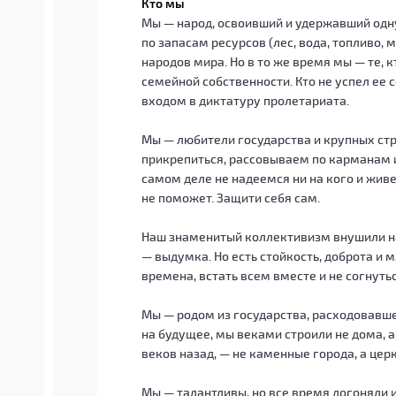
Кто мы
Мы — народ, освоивший и удержавший одн
по запасам ресурсов (лес, вода, топливо,
народов мира. Но в то же время мы — те, 
семейной собственности. Кто не успел ее
входом в диктатуру пролетариата.
Мы — любители государства и крупных ст
прикрепиться, рассовываем по карманам и
самом деле не надеемся ни на кого и живем
не поможет. Защити себя сам.
Наш знаменитый коллективизм внушили нам
— выдумка. Но есть стойкость, доброта и 
времена, встать всем вместе и не согнуть
Мы — родом из государства, расходовавше
на будущее, мы веками строили не дома, а 
веков назад, — не каменные города, а цер
Мы — талантливы, но все время догоняли 