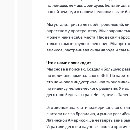
Голландцы, немцы, французы, бельгийцы, 
нашей земле, и в нашем великом языке бо
Мы устали. Триста лет войн, революций, д
окрестному пространству. Мы сокращаемся
можем найти себе места. Нас веками брос
только самые трудные решения. Мы претв
великое, растрачивая силы народа и сам н
Что с нами происходит
Мы снова в поисках. Создали большую р
по величине номинального ВВП. По парите
это не «новая индустриальная экономика» 
по индексу человеческого развития. У нас
десятков бедных стран. Ниже, чем в Пале
Это экономика «латиноамериканского типа
считали нас за Бразилию, и рынок российс
Латинской Америкой. За четверть века р
Утратили десятки научных школ и критич