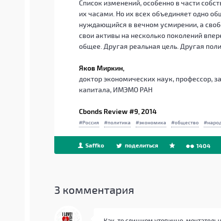
Список изменений, особенно в части собс
их часами. Но их всех объединяет одно об
нуждающийся в вечном усмирении, а сво
свои активы на несколько поколений впере
общее. Другая реальная цель. Другая поли
Яков Миркин,
доктор экономических наук, профессор,
капитала, ИМЭМО РАН
Cbonds Review #9, 2014
Россия
политика
экономика
общество
наро
Saffko
поделиться
1404
3
комментария
Как-то слишком утопично, мечтательн