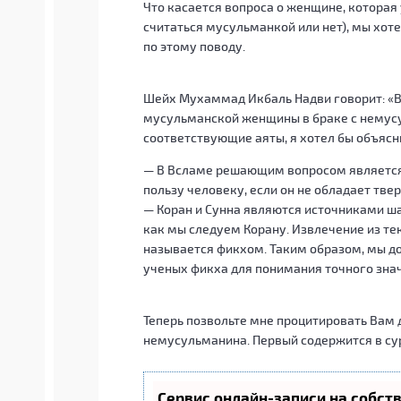
Что касается вопроса о женщине, которая
считаться мусульманкой или нет), мы хот
по этому поводу.
Шейх Мухаммад Икбаль Надви говорит: «В
мусульманской женщины в браке с немус
соответствующие аяты, я хотел бы объясн
— В Bсламе решающим вопросом является 
пользу человеку, если он не обладает твер
— Коран и Сунна являются источниками ша
как мы следуем Корану. Извлечение из те
называется фикхом. Таким образом, мы д
ученых фикха для понимания точного знач
Теперь позвольте мне процитировать Вам 
немусульманина. Первый содержится в сур
Сервис онлайн-записи на собст