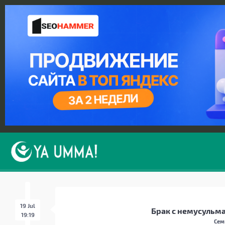
19 Jul
Брак с немусульм
19:19
Сем