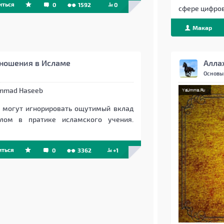
иться
0
1592
0
сфере цифро
Макар
Beget
ношения в Исламе
Алла
Основы
ammad Haseeb
е могут игнорировать ощутимый вклад
алом в пратике исламского учения.
ться
0
3362
+1