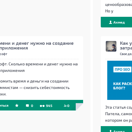
ценообразова
Но у
Ахмед
Beget
мени и денег нужно на создание
Как у
 приложения
затр
 софт
Свое де
омить время и деньги на создании
аммистам — снизить себестоимость
ки.
иться
0
945
0
Эта статья с
Патела, само
котором он р
Ахмед