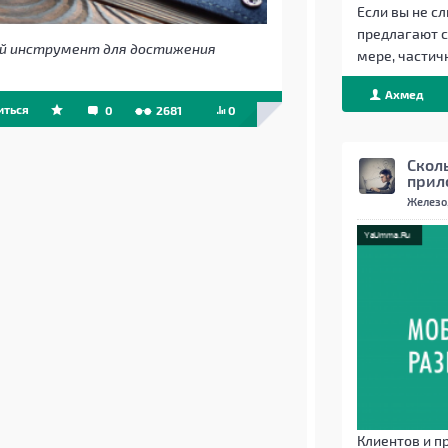
Если вы не с
предлагают с
й инструмент для достижения
мере, частичн
Ахмед
иться
0
2681
0
Beget
Скол
прил
Железо,
Клиентов и п