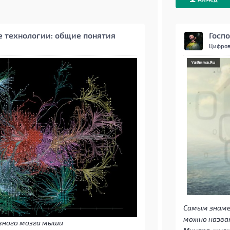
Beget
 технологии: общие понятия
Госп
Цифров
Самым знаме
можно назва
вного мозга мыши