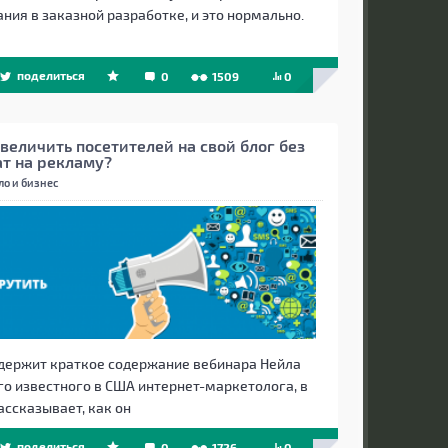
ния в заказной разработке, и это нормально.
поделиться
0
1509
0
величить посетителей на свой блог без
ат на рекламу?
ло и бизнес
одержит краткое содержание вебинара Нейла
го известного в США интернет-маркетолога, в
ассказывает, как он
поделиться
0
1726
0