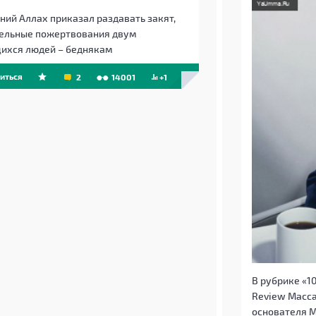
ний Аллах приказал раздавать закят,
ельные пожертвования двум
ихся людей – беднякам
иться
2
14001
+1
В рубрике «1
Review Масса
основателя M