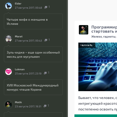
Eldar
1
27 августа 2017, 00:49
Четыре мифа о женщине в
Исламе
Программир
стартовать 
Железо, гаджеты,
Marat
1
27 августа 2017, 00:43
Зуль-хиджа – еще один особенный
месяц для мусульман
Lukman
1
25 августа 2017, 23:19
XVIII Московский Международный
конкурс чтецов Корана
Бывает, что человек, 
Malik
интригующей красотой
1
23 августа 2017, 19:31
постепенно освоить 