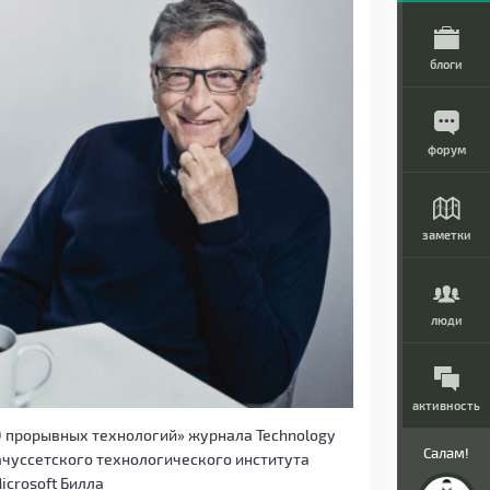
блоги
форум
заметки
люди
активность
0 прорывных технологий» журнала Technology
Салам!
чуссетского технологического института
icrosoft Билла