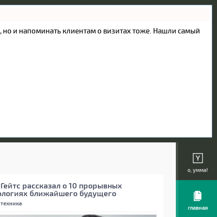
ие, но и напоминать клиентам о визитах тоже. Нашли самый
о, умма!
 Гейтс рассказал о 10 прорывных
ологиях ближайшего будущего
 техника
главная