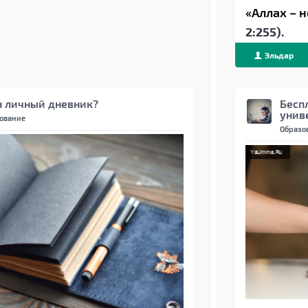
«Аллах – 
2:255).
Эльдар
Beget
н личный дневник?
Бесп
унив
ование
Образо