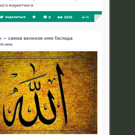
вого маркетинга
поделиться
0
2936
+1
х — самое великое имя Господа
 Ислама