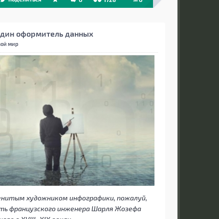
один оформитель данных
ой мир
нитым художником инфографики, пожалуй,
ть французского инженера Шарля Жозефа