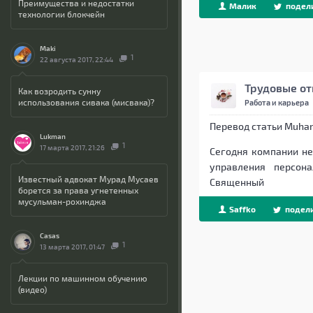
Преимущества и недостатки
Малик
подел
технологии блокчейн
Beget
Maki
1
22 августа 2017, 22:44
Трудовые от
Как возродить сунну
использования сивака (мисвака)?
Работа и карьера
Перевод статьи Muh
Lukman
1
17 марта 2017, 21:26
Сегодня компании н
управления персон
Известный адвокат Мурад Мусаев
Священный
борется за права угнетенных
мусульман-рохинджа
Saffko
подели
Beget
Casas
1
13 марта 2017, 01:47
Лекции по машинном обучению
(видео)