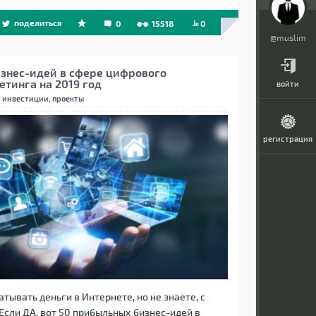
поделиться
0
15518
0
@muslim
изнес-идей в сфере цифрового
етинга на 2019 год
войти
 инвестиции, проекты
регистрация
тывать деньги в Интернете, но не знаете, с
Если ДА, вот 50 прибыльных бизнес-идей в