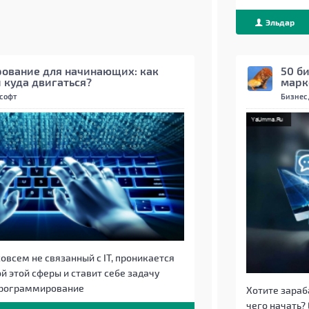
Эльдар
Beget
ование для начинающих: как
50 б
и куда двигаться?
марк
 софт
Бизнес,
совсем не связанный с IT, проникается
 этой сферы и ставит себе задачу
программирование
Хотите зараба
чего начать?