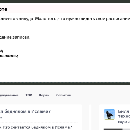
оте
и клиентов никуда. Мало того, что нужно видеть свое расписан
дение записей:
ы;
атывать;
суждаемые
TOP
Коран
События
ся бедняком в Исламе?
Билл
техн
ек
Наука и