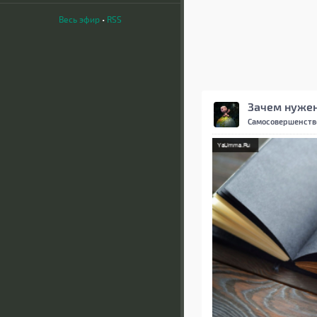
Весь эфир
•
RSS
Зачем нуже
Самосовершенств