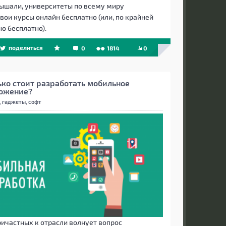
лышали, университеты по всему миру
вои курсы онлайн бесплатно (или, по крайней
о бесплатно).
поделиться
0
1814
0
ько стоит разработать мобильное
ожение?
 гаджеты, софт
ричастных к отрасли волнует вопрос