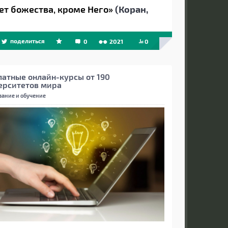
нет божества, кроме Него»
(Коран,
поделиться
0
2021
0
латные онлайн-курсы от 190
ерситетов мира
вание и обучение