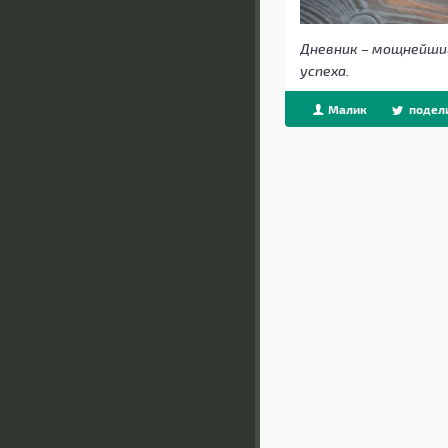
Дневник – мощнейши
успеха.
Малик
подел
Beget