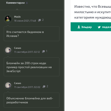
Комментарии
Известно, что Всевыш
милостыню и искупит
Malik
категориям нуждающ
2
16 июня 2021, 17:48
Эльдар
подел
Кто считается бедняком в
Beget
Исламе?
Casas
1
11 сентября 2017, 02:12
Блокчейн за 200 строк кода:
пример простой реализации на
JavaScript
Casas
2
11 сентября 2017, 02:02
Объяснение блокчейна для веб-
разработчиков