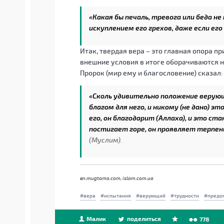
«Какая бы печаль, тревога или беда н
искуплением его грехов, даже если ег
Итак, твердая вера – это главная опора п
внешние условия в итоге оборачиваются 
Пророк (мир ему и благословение) сказал:
«Сколь удивительно положение верующ
благом для него, и никому (не дано) э
его, он благодарит (Аллаха), и это ста
постигает горе, он проявляет терпен
(Муслим).
en.mugtama.com, islam.com.ua
вера
испытания
верующий
трудности
предо
Малик
поделиться
778