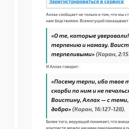
Зарегистрироваться в сервисе
Аллах сообщает не только о том, что мы 
нам бедствиями. Всемогущий показывает н
«О те, которые уверовали
терпению и намазу. Воисти
терпеливыми»
(Коран, 2:15
И Аллах говорит:
«Посему терпи, ибо твое 
скорби по ним и не печаль
Воистину, Аллах — с теми
добро»
(Коран, 16:127-128).
Более того, верующий понимает, что вне
контрасте между нашими ожиданиями и ре