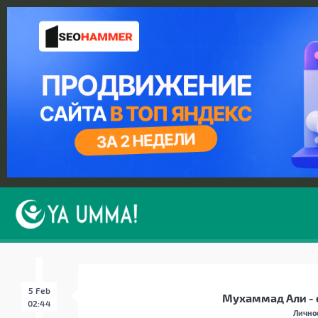
5 Feb
Мухаммад Али - 
02:44
Лично