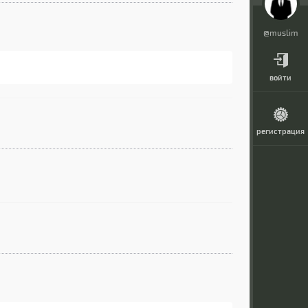
@muslim
войти
регистрация