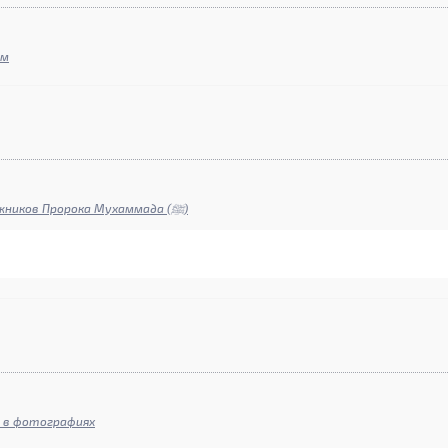
ам
Этика и нравственность сподвижников Пророка Мухаммада (ﷺ)
ь в фотографиях