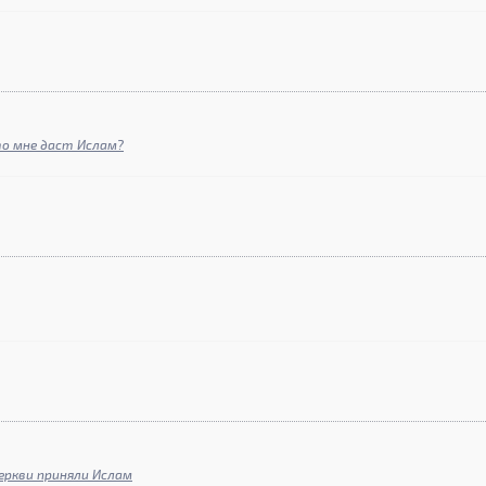
то мне даст Ислам?
еркви приняли Ислам