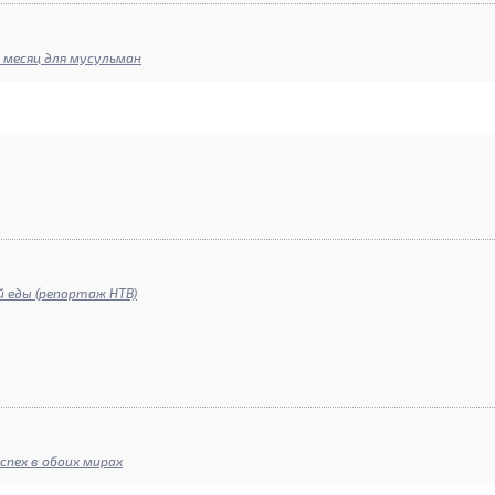
 месяц для мусульман
й еды (репортаж НТВ)
пех в обоих мирах