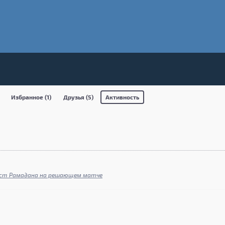
Избранное (1)
Друзья (5)
Активность
ост Рамадана на решающем матче