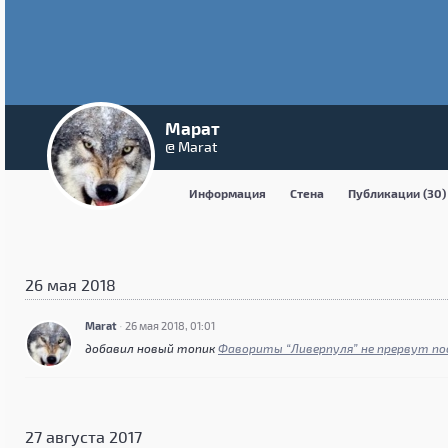
Марат
@ Marat
Информация
Стена
Публикации (30)
26 мая 2018
Marat
·
26 мая 2018, 01:01
добавил новый топик
Фавориты “Ливерпуля” не прервут п
27 августа 2017