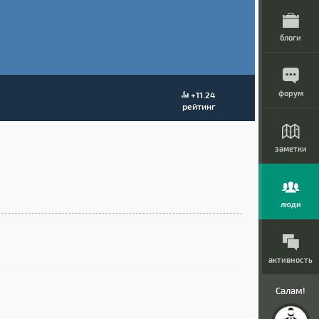
блоги
форум
+11.24
рейтинг
заметки
люди
активность
Салам!