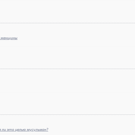
й женщины
я ли это целью мусульман?