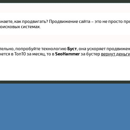
 знаете, как продвигать? Продвижение сайта – это не просто 
оисковых системах.
оятельно, попробуйте технологию
Буст
, она ускоряет продвижен
ется в Топ10 за месяц, то в
SeoHammer
за бустер
вернут деньги