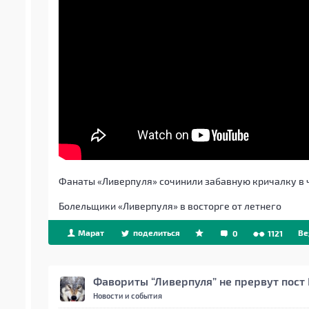
Фанаты «Ливерпуля» сочинили забавную кричалку в 
Болельщики «Ливерпуля» в восторге от летнего
Марат
поделиться
Be
0
1121
Фавориты “Ливерпуля” не прервут пос
Новости и события