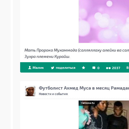
Мать Пророка Мухаммада (салляллаху алейхи ва салл
Зухра племени Курайш.
Малик
поделиться
B
0
2037
Футболист Ахмед Муса в месяц Рамада
Новости и события