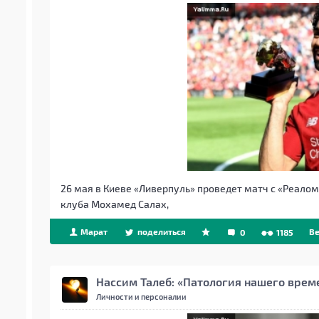
26 мая в Киеве «Ливерпуль» проведет матч с «Реало
клуба Мохамед Салах,
Марат
поделиться
Be
0
1185
Нассим Талеб: «Патология нашего врем
Личности и персоналии