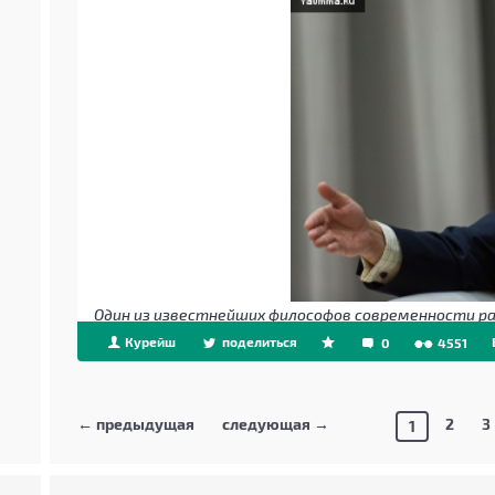
Один из известнейших философов современности ра
Курейш
поделиться
0
4551
← предыдущая
следующая →
2
3
1