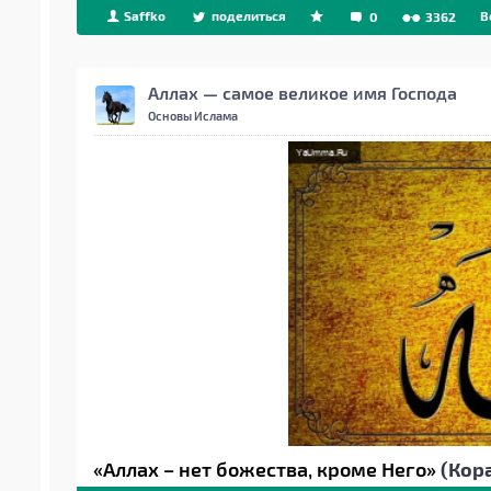
Saffko
поделиться
B
0
3362
Аллах — самое великое имя Господа
Основы Ислама
«Аллах – нет божества, кроме Него»
(Кора