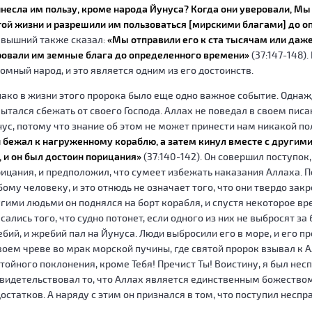
несла им пользу, кроме народа Йунуса? Когда они уверовали, Мы
той жизни и разрешили им пользоваться [мирскими благами] до 
евышний также сказал:
«Мы отправили его к ста тысячам или даже
овали им земные блага до определенного времени»
(37:147-148)
омный народ, и это является одним из его достоинств.
ако в жизни этого пророка было еще одно важное событие. Однаж
ытался сбежать от своего Господа. Аллах не поведал в своем пис
ус, потому что знание об этом не может принести нам никакой по
 бежал к нагруженному кораблю, а затем кинул вместе с другими
, и он был достоин порицания»
(37:140-142). Он совершил поступок
ицания, и предположил, что сумеет избежать наказания Аллаха. 
ому человеку, и это отнюдь не означает того, что они твердо закр
гими людьми он поднялся на борт корабля, и спустя некоторое вр
сались того, что судно потонет, если одного из них не выбросят за
бий, и жребий пал на Йунуса. Люди выбросили его в море, и его п
воем чреве во мрак морской пучины, где святой пророк взывал к А
тойного поклонения, кроме Тебя! Пречист Ты! Воистину, я был не
видетельствовал то, что Аллах является единственным божество
остатков. А наряду с этим он признался в том, что поступил неспр