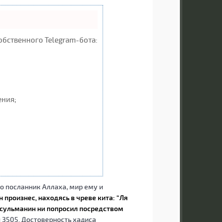
обственного Telegram-бота:
ения;
то посланник Аллаха, мир ему и
 произнес, находясь в чреве кита: “Ля
мусульманин ни попросил посредством
 3505. Достоверность хадиса