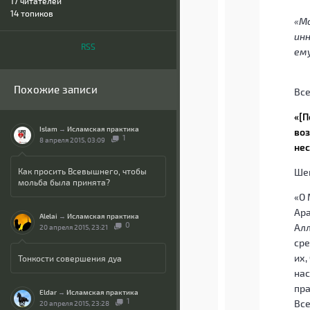
17
читателей
14 топиков
«Мо
инн
RSS
ем
Похожие записи
Все
«[П
Islam
→
Исламская практика
воз
1
8 апреля 2015, 03:09
нес
Как просить Всевышнего, чтобы
Шей
мольба была принята?
«О 
Ара
Alelai
→
Исламская практика
0
Алл
20 апреля 2015, 23:21
сре
их,
Тонкости совершения дуа
нас
пра
Eldar
→
Исламская практика
1
Вс
20 апреля 2015, 23:28