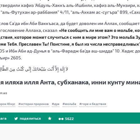
твердили хафиз ‘Абдуль-Хаккъ аль-Ишбили, хафиз аль-Мунзири, х
 “аль-Футухан ар-раббания” 4/11, “аль-Ахкам ас-сугъра” 899, «Сах
слов Са’да ибн Аби Ваккъаса, да будет доволен им Аллах, сообщает
гословение Аллаха, сказал:
«Не сообщить ли мне вам о мольбе, ко
ствия, которое может случиться с ним в мире этом? Это мольба Зу
ме Тебя. Преславен Ты! Поистине, я был из числа несправедливых
05 и Ибн Аби ад-Дунья в “аль-Фарадж ба’да аш-шидда” 10. Хадис д
ъир» 2605.
لاَ إِلَهَ إِلاَّ أَنْتَ سُبْحَانَكَ إِنِّي كُنْتُ مِنَ الظَّال
я иляха илля Анта, субханака, инни кунту ми
am.ws
орок Юнус
истории пророков
дуа
мольба
горе и бедствия
ага
поделиться
5622