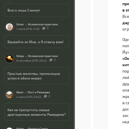
при
в э
Всего лишь 5 минут
Вс
дар
Umar
→
Исламская практика
0
огр
1 июля 2015, 11:30
Одн
Взывайте ко Мне, и Я отвечу вам!
поп
Йун
Kolya
→
Исламская практика
«Он
2
8 сентября 2016, 00:43
кит
пор
Простые молитвы, приносящие
люб
успех в обоих мирах
дру
опа
Nazir
→
Пост и Рамадан
2
жре
4 июля 2015, 20:32
в с
дос
Как не пропустить самые
драгоценные моменты Рамадана?
зас
нед
Islam
→
Коран и Сунна