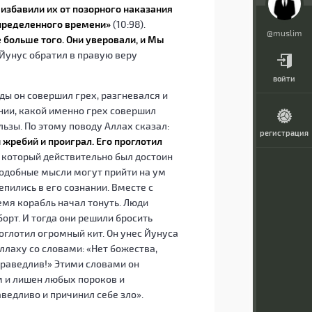
 избавили их от позорного наказания
определенного времени»
(10:98).
@muslim
 больше того. Они уверовали, и Мы
. Йунус обратил в правую веру
войти
ды он совершил грех, разгневался и
ании, какой именно грех совершил
льзы. По этому поводу Аллах сказал:
регистрация
 жребий и проиграл. Его проглотил
, который действительно был достоин
Подобные мысли могут прийти на ум
епились в его сознании. Вместе с
емя корабль начал тонуть. Люди
 борт. И тогда они решили бросить
роглотил огромный кит. Он унес Йунуса
ллаху со словами: «Нет божества,
справедлив!» Этими словами он
м и лишен любых пороков и
аведливо и причинил себе зло».