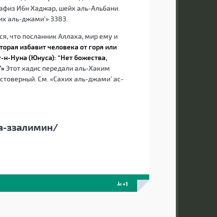
афиз Ибн Хаджар, шейх аль-Альбани.
их аль-джами’» 3383.
ся, что посланник Аллаха, мир ему и
торая избавит человека от горя или
-н-Нуна (Юнуса): “Нет божества,
”»
Этот хадис передали аль-Хаким
остоверный. См. «Сахих аль-джами’ ас-
на-ззалимин/
+1