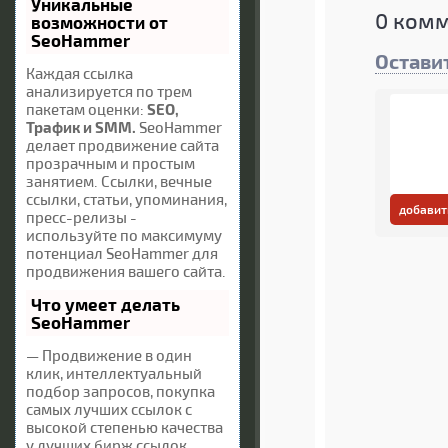
Уникальные
0
комм
возможности от
SeoHammer
Остави
Каждая ссылка
анализируется по трем
пакетам оценки:
SEO,
Трафик и SMM.
SeoHammer
делает продвижение сайта
прозрачным и простым
занятием. Ссылки, вечные
ссылки, статьи, упоминания,
добавит
пресс-релизы -
используйте по максимуму
потенциал SeoHammer для
продвижения вашего сайта.
Что умеет делать
SeoHammer
— Продвижение в один
клик, интеллектуальный
подбор запросов, покупка
самых лучших ссылок с
высокой степенью качества
у лучших бирж ссылок.