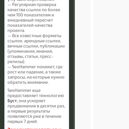
— Регулярная проверка
качества ссылок по более
чем 100 показателям и
ежедневный пересчет
показателей качества
проекта.
— Все известные форматы
ссылок: арендные ссылки,
вечные ссылки, публикации
(упоминания, мнения,
отзывы, статьи, пресс-
релизы).
— SeoHammer покажет, где
рост или падение, а также
запросы, на которые нужно
обратить внимание.
SeoHammer еще
предоставляет технологию
Буст
, она ускоряет
продвижение в десятки раз,
а первые результаты
появляются уже в течение
первых 7 дней.