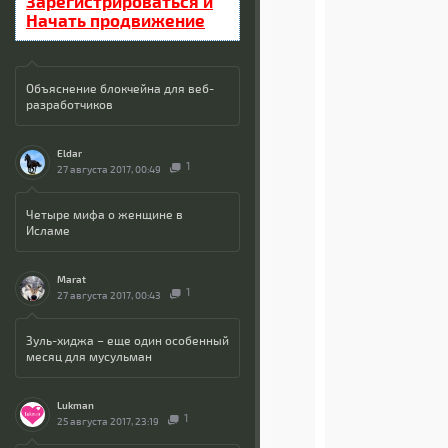
Зарегистрироваться и
Начать продвижение
Объяснение блокчейна для веб-
разработчиков
Eldar
1
27 августа 2017, 00:49
Четыре мифа о женщине в
Исламе
Marat
1
27 августа 2017, 00:43
Зуль-хиджа – еще один особенный
месяц для мусульман
Lukman
1
25 августа 2017, 23:19