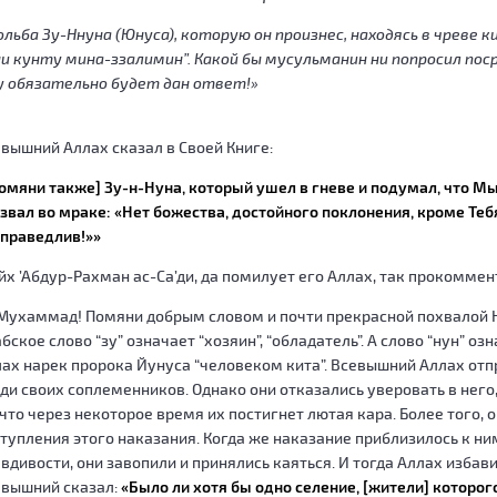
льба Зу-Ннуна (Юнуса), которую он произнес, находясь в чреве ки
и кунту мина-ззалимин”.
Какой бы мусульманин ни попросил по
у обязательно будет дан ответ!»
вышний Аллах сказал в Своей Книге:
омяни также] Зу-н-Нуна, который ушел в гневе и подумал, что Мы
звал во мраке: «Нет божества, достойного поклонения, кроме Тебя!
праведлив!»»
х ’Абдур-Рахман ас-Са’ди, да помилует его Аллах, так прокоммен
Мухаммад! Помяни добрым словом и почти прекрасной похвалой Н
бское слово “зу” означает “хозяин”, “обладатель”. А слово “нун” озна
ах нарек пророка Йунуса “человеком кита”. Всевышний Аллах отп
ди своих соплемен­ников. Однако они отказались уверовать в него
 что через некоторое время их постигнет лютая кара. Более того, 
тупления этого наказания. Когда же наказание приблизилось к ни
вдивости, они завопили и принялись каяться. И тогда Аллах избави
евышний сказал:
«Было ли хотя бы одно селение, [жители] которого