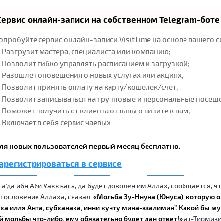
Сервис онлайн-записи на собственном Telegram-боте
опробуйте сервис онлайн-записи VisitTime на основе вашего с
 Разгрузит мастера, специалиста или компанию;
 Позволит гибко управлять расписанием и загрузкой;
 Разошлет оповещения о новых услугах или акциях;
 Позволит принять оплату на карту/кошелек/счет;
 Позволит записываться на групповые и персональные посещ
 Поможет получить от клиента отзывы о визите к вам;
 Включает в себя сервис чаевых.
ля новых пользователей первый месяц бесплатно.
арегистрироваться в сервисе
Са’да ибн Аби Уаккъаса, да будет доволен им Аллах, сообщается, ч
гословение Аллаха, сказал:
«Мольба Зу-Ннуна (Юнуса), которую он
ха илля Анта, субханака, инни кунту мина-ззалимин”. Какой бы 
й мольбы что-либо, ему обязательно будет дан ответ!»
ат-Тирмизи