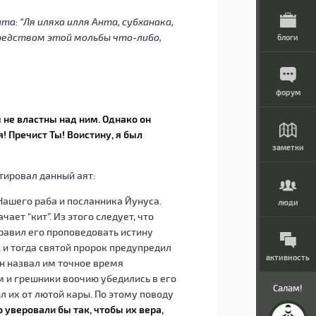
та: “Ля иляха илля Анта, субханака,
средством этой мольбы что-либо,
блоги
форум
 не властны над ним. Однако он
 Пречист Ты! Воис­тину, я был
заметки
тировал данный аят:
ашего раба и посланника Йунуса.
люди
чает “кит”. Из этого следует, что
равил его проповедовать истину
, и тогда святой пророк предупредил
активность
он назвал им точное время
м и грешники воочию убедились в его
Салам!
л их от лютой кары. По этому поводу
 уверовали бы так, чтобы их вера,