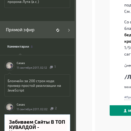
пророка Лута (а.с.)
под
См.
Со 
бла
Прямой эфир
бед
кро
Комментарии
1/5
саг
Casas
ِمِينَ
1
11 сентября 2017, 02:12
/Л
Блокчейн за 200 строк кода:
пример простой реализации на
toisl
JavaScript
Пр
Casas
2
11 сентября 2017, 02:02
М
Забиваем Сайты В ТОП
КУВАЛДОЙ -