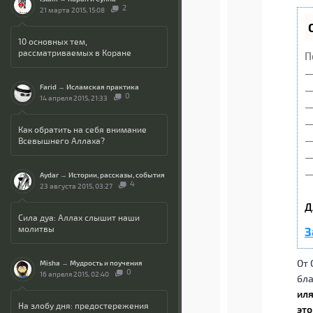
2
21 марта 2015, 15:08
10 основных тем,
рассматриваемых в Коране
П
—
Farid
→
Исламская практика
—
0
14 апреля 2015, 21:33
—
—
Как обратить на себя внимание
—
Всевышнего Аллаха?
—
—
Aydar
→
Истории, рассказы, события
4
23 августа 2015, 03:27
Д
Сила дуа: Аллах слышит наши
молитвы
З
От 
Misha
→
Мудрость и поучения
0
16 апреля 2015, 02:40
бла
иля
На злобу дня: предостережения
это