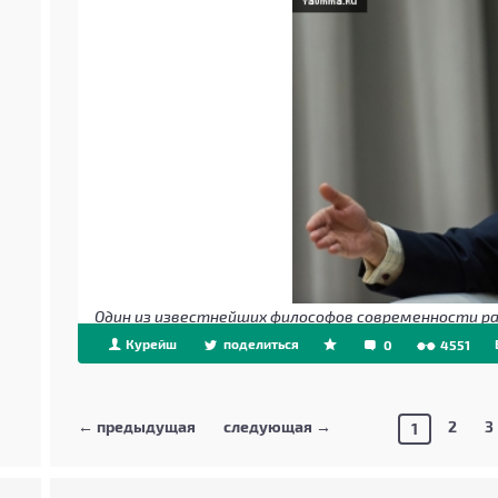
Один из известнейших философов современности ра
Курейш
поделиться
0
4551
← предыдущая
следующая →
2
3
1