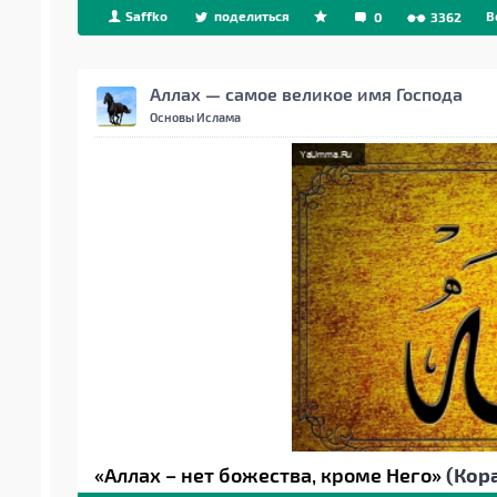
Saffko
поделиться
B
0
3362
Аллах — самое великое имя Господа
Основы Ислама
«Аллах – нет божества, кроме Него»
(Кора