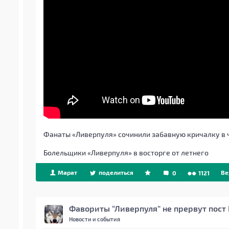
Фанаты «Ливерпуля» сочинили забавную кричалку в 
Болельщики «Ливерпуля» в восторге от летнего
Марат
поделиться
Be
0
1121
Фавориты “Ливерпуля” не прервут пос
Новости и события