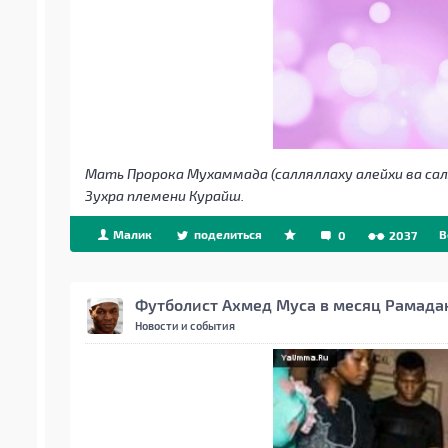
Мать Пророка Мухаммада (салляллаху алейхи ва салл
Зухра племени Курайш.
Малик
поделиться
B
0
2037
Футболист Ахмед Муса в месяц Рамада
Новости и события