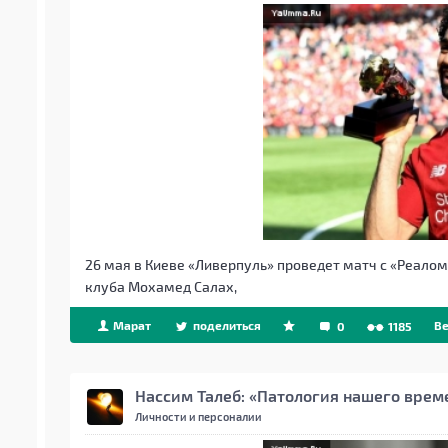
26 мая в Киеве «Ливерпуль» проведет матч с «Реало
клуба Мохамед Салах,
Марат
поделиться
Be
0
1185
Нассим Талеб: «Патология нашего врем
Личности и персоналии