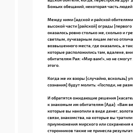
Божьих обещаний, некоторая часть людей 
Между ними [адской и райской обителями]
высокой части [райской] ограды [первого
оказалось ровно столько же, сколько и гр
светлым, лучезарным лицам легко отличаю
возвышенного места, где оказались, а та
которые расположились там, вдалеке, вни
обитателям Рая: «Мир вам!», но не смогут
этого.
Когда же их взоры [случайно, вскользь] у
сознания] будут молить: «Господи, не ра
И обратятся ожидающие решения [касател
к знакомым им обитателям [Ада]: «Вам вед
которые вы накопили в виде денег, золота,
связи, знакомства, на которые вы тратили 
приумножения мирского или сохранения е
сторонников также не принесла результата