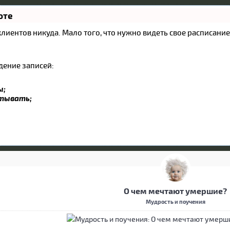
оте
и клиентов никуда. Мало того, что нужно видеть свое расписан
дение записей:
ы;
атывать;
О чем мечтают умершие?
Мудрость и поучения