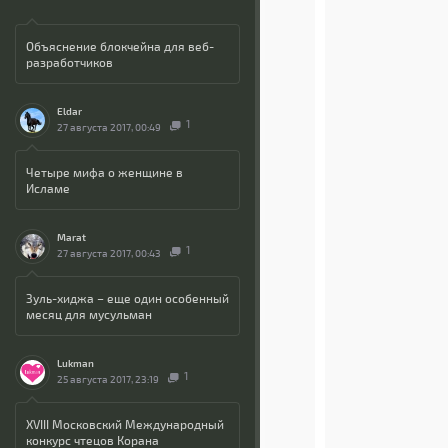
Объяснение блокчейна для веб-
разработчиков
Eldar
1
27 августа 2017, 00:49
Четыре мифа о женщине в
Исламе
Marat
1
27 августа 2017, 00:43
Зуль-хиджа – еще один особенный
месяц для мусульман
Lukman
1
25 августа 2017, 23:19
XVIII Московский Международный
конкурс чтецов Корана