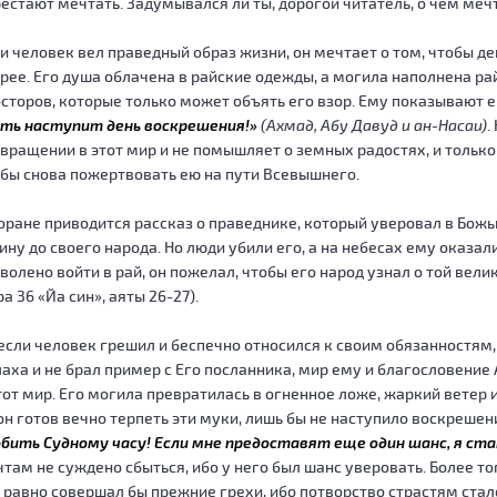
естают мечтать. Задумывался ли ты, дорогой читатель, о чем ме
и человек вел праведный образ жизни, он мечтает о том, чтобы 
рее. Его душа облачена в райские одежды, а могила наполнена р
сторов, которые только может объять его взор. Ему показывают ег
сть наступит день воскрешения!»
(Ахмад, Абу Давуд и ан-Насаи)
.
вращении в этот мир и не помышляет о земных радостях, и тольк
бы снова пожертвовать ею на пути Всевышнего.
оране приводится рассказ о праведнике, который уверовал в Божь
ину до своего народа. Но люди убили его, а на небесах ему оказа
волено войти в рай, он пожелал, чтобы его народ узнал о той вели
ра 36 «Йа син», аяты 26-27).
если человек грешил и беспечно относился к своим обязанностям,
аха и не брал пример с Его посланника, мир ему и благословение
тот мир. Его могила превратилась в огненное ложе, жаркий ветер
он готов вечно терпеть эти муки, лишь бы не наступило воскрешен
бить Судному часу! Если мне предоставят еще один шанс, я ст
там не суждено сбыться, ибо у него был шанс уверовать. Более тог
 равно совершал бы прежние грехи, ибо потворство страстям ста