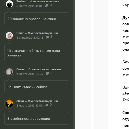
Ruslan
→
Исламская практика
хар
0
8 марта 2016, 16:06
Дум
20 заклятых врагов шайтана
сов
кем
Umar
→
Мудрость и поучения
меч
3
8 апреля 2015, 02:12
про
бл
Что значит любить только ради
Аллаха?
Бож
сож
Casas
→
Психология и сознание
0
6 марта 2016, 00:04
меч
Как жить здесь и сейчас
Одн
зде
Таб
Alelai
→
Мудрость и поучения
0
8 марта 2016, 19:00
Свя
3 особенности верующих
отд
поп