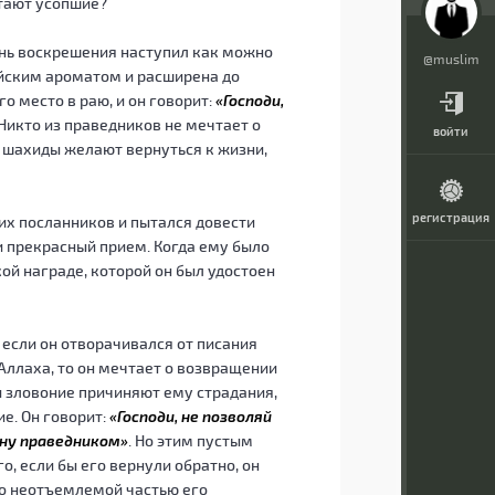
чтают усопшие?
день воскрешения наступил как можно
@muslim
айским ароматом и расширена до
о место в раю, и он говорит:
«Господи,
 Никто из праведников не мечтает о
войти
о шахиды желают вернуться к жизни,
регистрация
их посланников и пытался довести
ли прекрасный прием. Когда ему было
кой награде, которой он был удостоен
 если он отворачивался от писания
 Аллаха, то он мечтает о возвращении
 и зловоние причиняют ему страдания,
ие. Он говорит:
«Господи, не позволяй
ану праведником»
. Но этим пустым
о, если бы его вернули обратно, он
ло неотъемлемой частью его