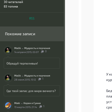
30
читателей
83 топика
RSS
Похожие записи
Malik
→
Мудрость и поучения
0
14 апреля 2015, 03:07
Обрадуй терпеливых!
У к
Malik
→
Мудрость и поучения
1
кур
28 июня 2015, 15:12
Бед
Где твой запас для мира вечного?
пла
уст
Maki
→
Коран и Сунна
1
сро
15 марта 2015, 21:14