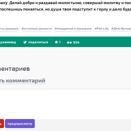
аху. Делай добро и раздавай милостыню, совершай молитву и пост
поспешишь покаяться, но душа твоя подступит к горлу и дело буд
чты умерших
истинные ценности
поощрение и наказание
Рай и Ад
День Воскр
ухаммад
поделиться
1
934
ентариев
ть комментарий
ь
предпросмотр