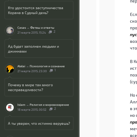
пер
Кто удостоится заступничества
Корана в Судный день?
Есл
ско
про
Casas
→
Фетвы и ответы
2
21 марта 2015, 15:24
пу
воз
Ад будет заполнен людьми и
что
джиннами
В К
Alelai
→
Психология и сознание
ист
1
21 марта 2015, 23:30
поз
(су
Почему в мире так много
несправедливости?
Но 
Алл
Islam
→
Религия и мировоззрение
в э
2
18 марта 2015, 00:52
но 
про
А ты уверен, что истинно веруешь?
меч
все