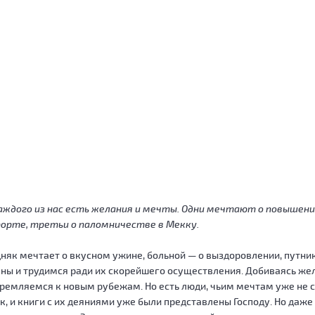
аждого из нас есть желания и мечты. Одни мечтают о повышени
орте, третьи о паломничестве в Мекку.
няк мечтает о вкусном ужине, больной — о выздоровлении, путни
ны и трудимся ради их скорейшего осуществления. Добиваясь же
ремляемся к новым рубежам. Но есть люди, чьим мечтам уже не с
к, и книги с их деяниями уже были представлены Господу. Но даже