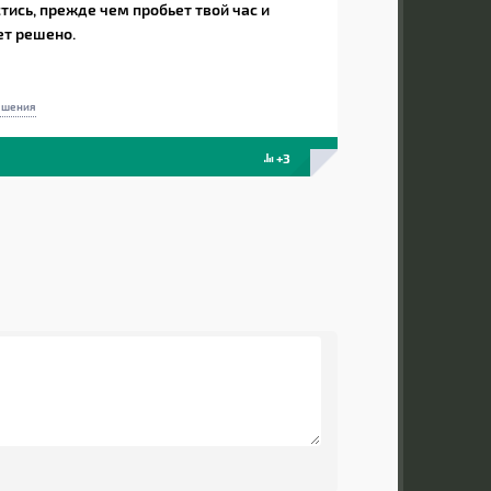
ись, прежде чем пробьет твой час и
ет решено.
ешения
+3