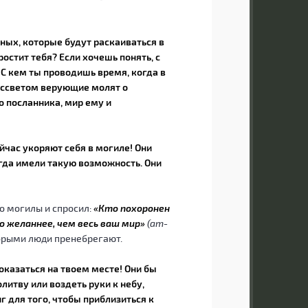
ных, которые будут раскаиваться в
остит тебя? Если хочешь понять, с
 С кем ты проводишь время, когда в
ассветом верующие молят о
о посланника, мир ему и
йчас укоряют себя в могиле! Они
огда имели такую возможность. Они
о могилы и спросил:
«Кто похоронен
го желаннее, чем весь ваш мир»
(ат-
оторыми люди пренебрегают.
оказаться на твоем месте! Они бы
литву или воздеть руки к небу,
 для того, чтобы приблизиться к