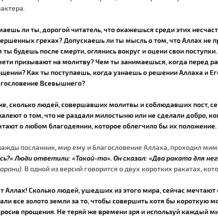
актера.
аешь ли ты, дорогой читатель, что окажешься среди этих несчаст
ершенных грехах? Допускаешь ли ты мысль о том, что Аллах не пр
 ты будешь после смерти, оглянись вокруг и оцени свои поступки.
ети призывают на молитву? Чем ты занимаешься, когда перед р
щении? Как ты поступаешь, когда узнаешь о решении Аллаха и Ег
агословение Всевышнего?
е, сколько людей, совершавших молитвы и соблюдавших пост, се
алеют о том, что не раздали милостыню или не сделали добро, к
тают о любом благодеянии, которое облегчило бы их положение.
ажды посланник, мир ему и благословение Аллаха, проходил мим
сь?» Люди ответили: «Такой-то». Он сказал: «Два раката для не
арани)
. В одной из версий говорится о двух коротких ракатах, к
т Аллах! Сколько людей, ушедших из этого мира, сейчас мечтают 
али все золото земли за то, чтобы совершить хотя бы короткую мо
росив прощения. Не теряй же времени зря и используй каждый миг