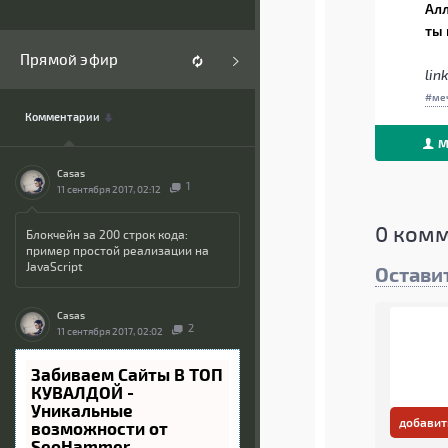
Алл
ты 
Прямой эфир
link
ме
Комментарии
М
Casas
1
11 сентября 2017, 02:12
0
комм
Блокчейн за 200 строк кода:
пример простой реализации на
JavaScript
Остави
Casas
2
11 сентября 2017, 02:02
Забиваем Сайты В ТОП
КУВАЛДОЙ -
Уникальные
добавит
возможности от
SeoHammer