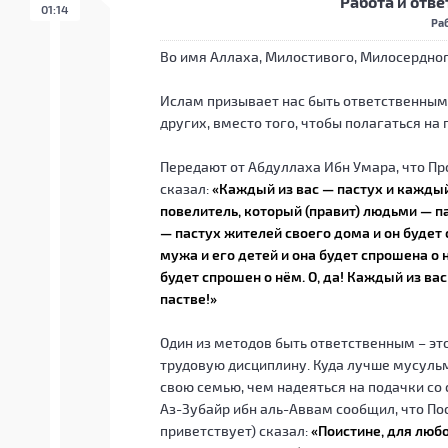
Работа и отв
01:14
Ра
Во имя Аллаха, Милостивого, Милосердног
Ислам призывает нас быть ответственными
других, вместо того, чтобы
полагаться на
Передают от Абдуллаха Ибн Умара, что Про
сказал:
«Каждый из вас — пастух и каждый 
повелитель, который (правит) людьми — па
— пастух жителей своего дома и он будет
мужа и его детей и она будет спрошена о н
будет спрошен о нём. О, да! Каждый из ва
пастве!»
Один из методов быть ответственным – эт
трудовую дисциплину. Куда лучше мусуль
свою семью, чем надеяться на подачки со
Аз-Зубайр ибн аль-Аввам сообщил, что По
приветствует) сказал:
«Поистине, для любо