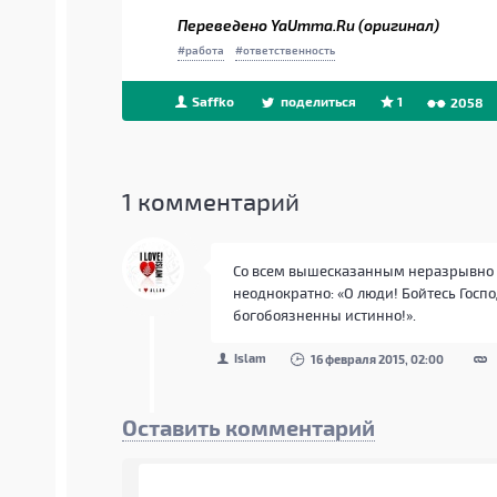
Переведено YaUmma.Ru (оригинал)
работа
ответственность
Saffko
поделиться
1
2058
1
комментарий
Со всем вышесказанным неразрывно с
неоднократно: «О люди! Бойтесь Господ
богобоязненны истинно!».
Islam
16 февраля 2015, 02:00
Оставить комментарий