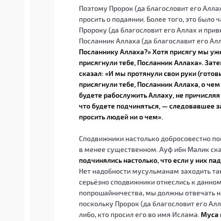
Поэтому Пророк (да благословит его Алла
просить о подаянии. Более того, это было
Пророку (да благословит его Аллах и прив
Посланник Аллаха (да благославит его Алл
Посланнику Аллаха?» Хотя присягу мы уже
присягнули тебе, Посланник Аллаха». Зате
сказал: «И мы протянули свои руки (готов
присягнули тебе, Посланник Аллаха, о чем
будете рабослужить Аллаху, не причисляя 
что будете подчиняться, — следовавшее за
просить людей ни о чем».
Сподвижники настолько добросовестно по
в менее существенном. Ауф ибн Малик ска
подчинялись настолько, что если у них пад
Нет надобности мусульманам заходить так
серьёзно сподвижники отнеслись к данном
попрошайничества, мы должны отвечать н
поскольку Пророк (да благословит его Алл
либо, кто просил его во имя Ислама.
Муса 