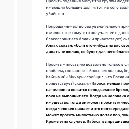
Просить подаяния могут три группы людей
имеющий большие долги; тот, на кого во
убийство.
Попрошайничество без уважительной прич
в милостыне тому, кто получает её в данн
благословит его Аллах и приветствует) ск
Аллах сказал: «Если кто-нибудь из вас св
давать не желаю, не будет для него благо
Просить милостыню дозволено только в сл
проблем, связанных с большим долгом, б
Кабина ибн Мухарик сообщил, что Посланн
приветствует) сказал:
«Кабиса, нельзя про
на человека ложится неподъемное бремя, 
пока не выполнит его. Когда на человека 
имущество, тогда он может просить милос
когда человек нищает и это подтверждают
может просить милостыню до тех пор, пок
Кроме этих случаев, Кабиса, выпращива