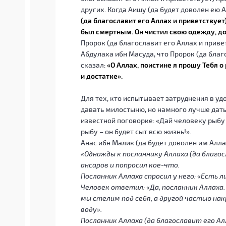
других. Когда Аишу (да будет доволен ею 
(да благославит его Аллах и приветствуе
был смертным. Он чистил свою одежду, до
Пророк (да благославит его Аллах и приве
Абдулаха ибн Масуда, что Пророк (да благ
сказал:
«О Аллах, поистине я прошу Тебя 
и достатке».
Для тех, кто испытывает затруднения в у
давать милостыню, но намного лучше дать
известной поговорке: «Дай человеку рыбу 
рыбу – он будет сыт всю жизнь!».
Анас ибн Малик (да будет доволен им Алл
«Однажды к посланнику Аллаха (да благо
ансаров и попросил кое-что.
Посланник Аллаха спросил у него: «Есть л
Человек ответил: «Да, посланник Аллаха.
мы стелим под себя, а другой частью нак
воду».
Посланник Аллаха (да благославит его Ал