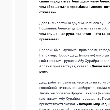
спине и продать её, благодаря чему Аллах
чем обращаться с просьбами к людям, кото
отказать».
Давать милостыню другим намного лучше, 
Посланник Аллаха (да благославит его Алл
чем опущенная рука, поднятая — эта та, к
принимает».
Пророки были лучшими примерами самодос
Например, Пророк Дауд (мир ему) никогда 
собственными руками. Абу Хурайра переда
Аллах и приветствует) сказал:
«Давид пита
рук».
Дауд работал руками, несмотря на то, что
спокойной жизнью, но наоборот он подал 
Таким же образом Пророк Захария (мир е
плотником. Абу Хурайра передал, что Посл
приветствует) сказал:
«Захария, мир над 
благославит его Аллах и приветствует) п