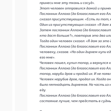
принеси мне эту ткань и сосуд».
Этот человек отправился домой и прине
Посланник Аллаха (да благославит его Ал
сказал присутствующим: «Есть ли тот, 
Один из присутствующих сказал: «Я дам з
Затем посланник Аллаха (да благославит
кто даст больше?», повторив это два ил
Тогда один человек сказал: «Я дам за это
Посланник Аллаха (да благославит его А
человеку, сказав: «На один дирхем купи е
его мне».
Человек пошел, купил топор, и вернулся 
Посланник Аллаха (да благославит его А
топор, наруби дров и продай их. И не по
Человек нарубив дров, продал их. Когда о
было пятнадцать дирхемов. На часть из н
еду.
Посланник Аллаха (да благославит его А
состояние лучше, чем предстать в судн