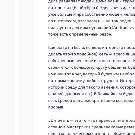
деле разделяет людей. Даже возник терми
интернета» (Клайд Крюз). Здесь речь идет 
уже больше мира собственно людей, челов
по интересам, взглядам и — не так редко —
пользуется для коммуникаций (Android vs. i
тоже есть определенный резон.
Как бы то ни было, не дело интернета нас
делать что-то подобное), сеть — всего ли
собственные решение и ответственность. В
стремятся к большому кругу общения, буду
именно тот круг, который будет им наибол
которыми почему-либо затруднен. Интерн
истории среду для такого явления, кото
(знаний, данных и т.п.). В ближайшем буду
сеть средой для демократизации материал
прорыв.
3D-печать — это то, что переносит матери
словно в мастерские средневековых реме
еще в младенческом возрасте: объем инду