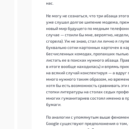
нас.
Не могу не сознаться, что три абзаца этого 
уже слушал долгое шипение модема, преж
новый мир будущего по медным телефонны
случае — стоили бы мне, вероятно, недели
сгорела). Уж не знаю, стал ли лично я глу
буквально сотни картонных карточек в к
бесчисленных комодах, пропахших пылью. 
листать ее в поисках нужного абзаца. Прав
в итоге вообще находилась) и впрямь при
на всякий случай конспектируя — а вдруг 
много нужного таким образом, но времен
хотя бы есть возможность сравнивать эти
стопки литературы на столах седых профе
многих гуманитариев состоял именно в п
бумаги.
По аналогии с упомянутым выше феномено
Google существуют предположения о том, ч