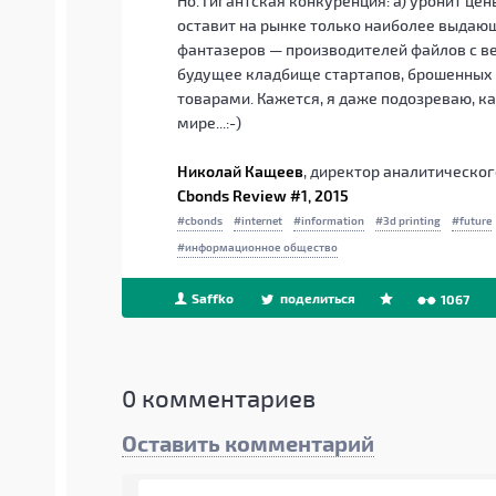
Но. Гигантская конкуренция: а) уронит цен
оставит на рынке только наиболее выдаю
фантазеров — производителей файлов с в
будущее кладбище стартапов, брошенных 
товарами. Кажется, я даже подозреваю, к
мире...:-)
Николай Кащеев
, директор аналитическо
Cbonds Review #1, 2015
cbonds
internet
information
3d printing
future
информационное общество
Saffko
поделиться
1067
0
комментариев
Оставить комментарий