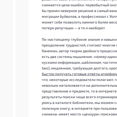
снижается цена ошибки: первобытный охо
бы принял неверное решение в самый важн
миграции буйволов, а профессионал с Уолл
может себе позволить намного более вес
потери репутации — а то и наоборот.
По-настоящему глубокие знания и навыки
преодоление трудностей, считают многие п
Канеман, автор теории двойного процессинг
есть две системы мышления: «номер один»
кусками информации, шаблонная, частично
two), медленная, требующая долгого, кро
быстро получать готовые ответы атрофир
что: некоторые исследователи полагают, 
невольно наталкивается на дополнительн
представление о предмете, то в интернете
результаты поиска чаще всего отранжиро
роясь в каталоге библиотеки, мы можем с
полезную книгу; в интернете при пользов
снижена: имеет место «цензура» поисковик