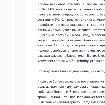
продаж всей обрабатывающей промышленн
ZDNet, 60% американских компаний либо у
печать в своих операциях. Согласно Forbes
составит 46%. Как водится в таких случаях,
подобные прогнозы оказываются скорее 
данным упомянутого выше сайта Tumotech,
2014 г. уже достиг 20% год к году, а рос
технологии видится намного более стрем
«железа». Скорость, с которой 3D-принте
человеческой деятельности, и темпы их 
взыскательных наблюдателей. В этих блес
www.cnet.com/news/3d-printing-produces-a
Последствия? Они неоднозначны, как неод
Люди все более выходят из потенциальног
роль сыграли сети для самоорганизации р
событий в Гонконге. Всюду, где новое гор
традиционной — так называемой «естестве
— не только «сплинтернет». Когда идея ов